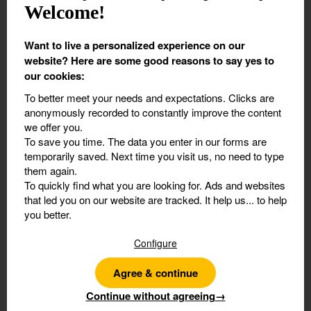
Welcome!
2. Les participants
Want to live a personalized experience on our
Participants
*
website? Here are some good reasons to say yes to
our cookies:
To better meet your needs and expectations.
Clicks are
12 ans et plus
anonymously recorded to constantly improve the content
we offer you.
To save you time.
The data you enter in our forms are
temporarily saved. Next time you visit us, no need to type
De plus de 7 ans et moins de 12 ans
them again.
To quickly find what you are looking for.
Ads and websites
that led you on our website are tracked. It help us... to help
3. Vos coordonnées de contact
you better.
Informations
Configure
Agree & continue
Continue without agreeing
→