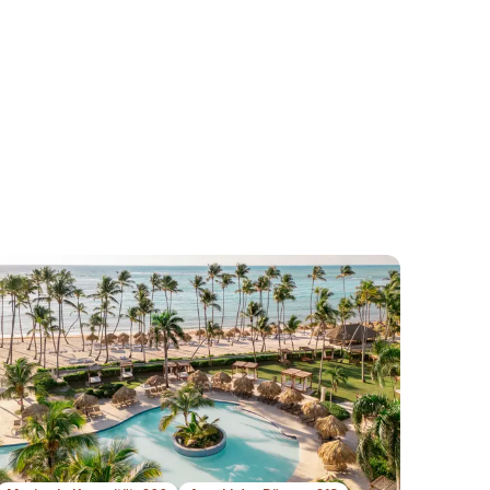
die
 Kanis
e
he,
er,
hl von
 Sie
ffen,
nd
eichen
 über
 anders
ltour
liches
dern ab