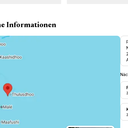
 Unterwasserwelt der
Mobi-Riff
Malediven
Unterwasserpfa
he Informationen
en Sie teil an zahlreichen
Folgen Sie unserem lehrre
hnorchelerlebnissen und
und wunderschönen
nießen Sie die hautnahe
Unterwasserpfad - Entdeck
Begegnung mit den
die Magie des Meeres, wä
Meeresbewohnern. Das
Sie an unserer MobiRe
allklare Wasser der Malediven
Schnorcheltour teilnehmen. Clu
heimatet eine Vielzahl an
Med Kani ist eine Partnersch
eslebewesen. Im Club Med
SM² Solutions Marines
Näc
ani können Sie zwischen
eingegangen, um eine
ren, nicht zu verpassenden,
aufregenden, lehrreich
ngeboten wählen, um zu
Unterwasserpfad zu schaffe
2
ecken, was dieses Reiseziel
einzigartig auf den Maledive
vergesslich macht: Erlauben
Folgen Sie unseren
nseren G.Os, eine Bootsfahrt
Meeresbiologen auf ein
organisieren, die zweimal
spannenden Schnorcheltou
2
h stattfindet, und machen Sie
50 m vom Resort entfern
e Schnorcheltour. Während
Erfahren Sie mehr über 
es aufregenden Abenteuers
Meeresleben, wie man es b