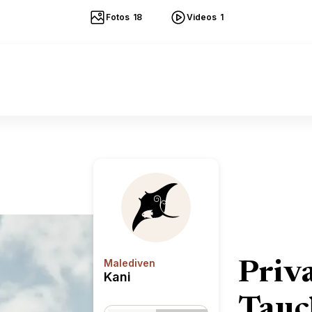
Fotos
18
Videos
1
Kani
Malediven
Priv
Kani
Tauc