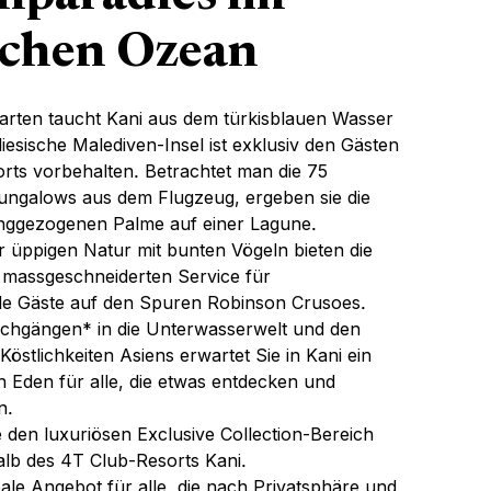
schen Ozean
garten taucht Kani aus dem türkisblauen Wasser
diesische Malediven-Insel ist exklusiv den Gästen
rts vorbehalten. Betrachtet man die 75
ngalows aus dem Flugzeug, ergeben sie die
anggezogenen Palme auf einer Lagune.
 üppigen Natur mit bunten Vögeln bieten die
 massgeschneiderten Service für
le Gäste auf den Spuren Robinson Crusoes.
chgängen* in die Unterwasserwelt und den
Köstlichkeiten Asiens erwartet Sie in Kani ein
 Eden für alle, die etwas entdecken und
n.
 den luxuriösen Exclusive Collection-Bereich
lb des 4T Club-Resorts Kani.
deale Angebot für alle, die nach Privatsphäre und