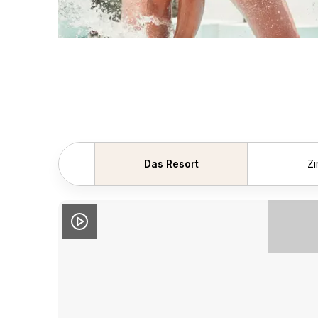
Das Resort
Z
Zurück scrollen