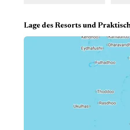
Flyboard mit himmlischer
Die
Aussicht
Lage des Resorts und Praktisc
Erkunden Sie die anmutigen,
Nehm
sanften Riesen der Tiefsee aus
Sc
nächster Nähe am bekannten
ge
Tauchplatz der Malediven -
Lankan Manta Point, in der Nähe
von Lankanfinolhu. Das Korallenriff
krist
lockt Rochen, Weißspitzenhaie,
be
Langusten und Buckelkopf-
Meer
Lippfische an - ein Anblick, den
K
man sich nicht entgehen lassen
mehre
sollte und der jeden
A
Tauchbegeisterten zufrieden
entd
stellen wird. Erleben Sie, wie die
so un
Rochen interagieren und spielen,
Sie u
wenn sie einen Rückwärtssalto
zu 
(Fassrolle) machen oder über Sie
täglic
hinweggleiten und einen
ein
spektakulären Anblick bieten.
dies