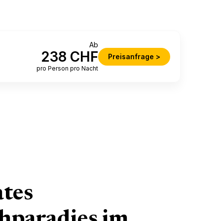
ab
238 CHF
Preisanfrage >
pro Person pro Nacht
ates
hparadies im