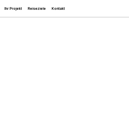
Ihr Projekt
Reiseziele
Kontakt
Privatisierung
Indischer Ozean
Sport- und
Asien
Aktivgruppen
Amerika