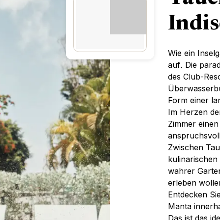
Indi
Wie ein Insel
auf. Die para
des Club-Reso
Überwasserbu
Form einer l
Im Herzen der
Zimmer einen
anspruchsvol
Zwischen Tau
kulinarischen 
wahrer Garten
erleben wolle
Entdecken Sie
Manta innerha
Das ist das i