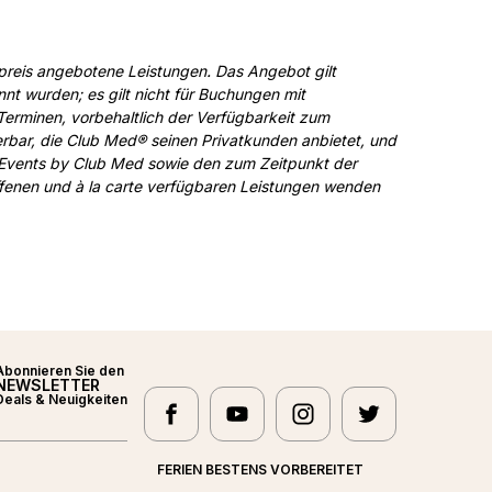
reis angebotene Leistungen. Das Angebot gilt
t wurden; es gilt nicht für Buchungen mit
Terminen, vorbehaltlich der Verfügbarkeit zum
erbar, die Club Med® seinen Privatkunden anbietet, und
Events by Club Med sowie den zum Zeitpunkt der
ffenen und à la carte verfügbaren Leistungen wenden
Abonnieren Sie den
NEWSLETTER
facebook
youtube
instagram
twitter
Deals & Neuigkeiten
Club Med - facebook
Club Med - youtube
Club Med - instagram
Club Med - twi
FERIEN BESTENS VORBEREITET