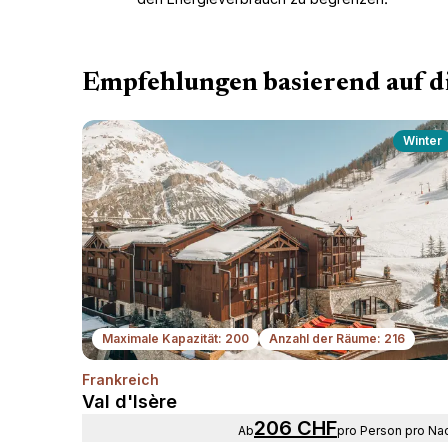
Empfehlungen basierend auf d
Winter
Maximale Kapazität: 200
Anzahl der Räume: 216
Frankreich
We
Val d'Isère
206 CHF
ab
pro Person pro Na