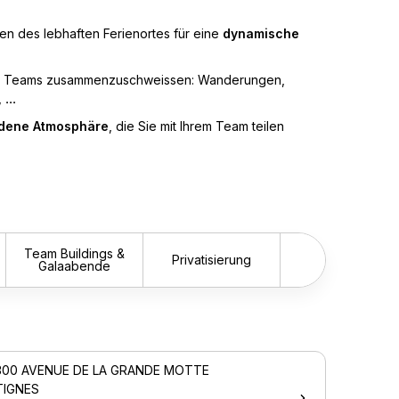
en des lebhaften Ferienortes für eine
dynamische
re Teams zusammenzuschweissen: Wanderungen,
...
adene Atmosphäre
, die Sie mit Ihrem Team teilen
Team Buildings &
Privatisierung
Galaabende
Vorwä
300 AVENUE DE LA GRANDE MOTTE
TIGNES