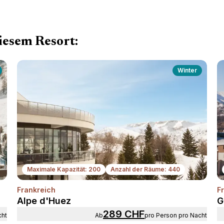
iesem Resort:
Winter
Maximale Kapazität: 200
Anzahl der Räume: 440
Frankreich
F
iter
Weiter
Alpe d'Huez
G
289 CHF
cht
ab
pro Person pro Nacht