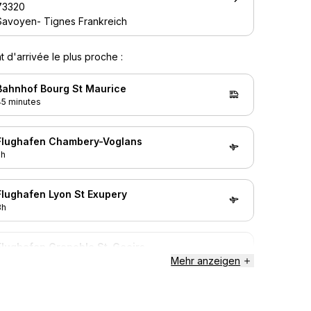
73320
Savoyen- Tignes Frankreich
t d'arrivée le plus proche :
Bahnhof Bourg St Maurice
45 minutes
Flughafen Chambery-Voglans
2h
Flughafen Lyon St Exupery
3h
Flughafen Grenoble St-Geoirs
3h
Mehr anzeigen
Flughafen Genf-Cointrin