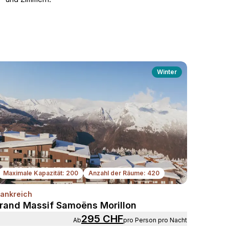
Winter
Maximale Kapazität: 200
Anzahl der Räume: 420
rankreich
Weiter
rand Massif Samoëns Morillon
295 CHF
ab
pro Person pro Nacht