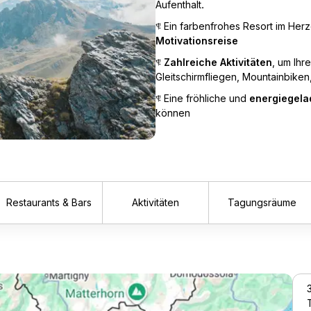
Aufenthalt.
§ Ein farbenfrohes Resort im Herz
Motivationsreise
§
Zahlreiche Aktivitäten
, um Ih
Gleitschirmfliegen, Mountainbiken, 
§ Eine fröhliche und
energiegel
können
Restaurants & Bars
Aktivitäten
Tagungsräume