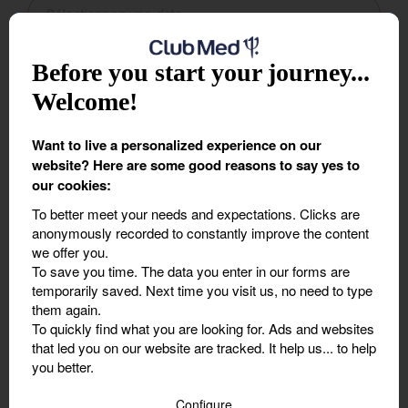
Il n'y a plus de dates disponibles
Before you start your journey...
Transport
*
Welcome!
Want to live a personalized experience on our
website? Here are some good reasons to say yes to
our cookies:
2. Les participants
To better meet your needs and expectations.
Clicks are
Participants
*
anonymously recorded to constantly improve the content
we offer you.
To save you time.
The data you enter in our forms are
temporarily saved. Next time you visit us, no need to type
12 ans et plus
them again.
To quickly find what you are looking for.
Ads and websites
that led you on our website are tracked. It help us... to help
you better.
De plus de 7 ans et moins de 12 ans
Configure