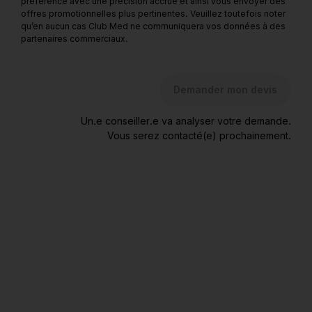
préférence avec une précision accrue et ainsi vous envoyer des
offres promotionnelles plus pertinentes. Veuillez toutefois noter
qu’en aucun cas Club Med ne communiquera vos données à des
partenaires commerciaux.
Demander mon devis
Un.e conseiller.e va analyser votre demande.
Vous serez contacté(e) prochainement.
* Exemple de prix indicatif non garanti, par adulte en chambre
à occupation double à certaines dates, avec transport au
départ de Genève. Dont taxes variables et vols de ligne ou
low-cost dont le tarif est susceptible de modifications. Merci
de nous adresser votre demande de devis pour un tarif à jour.
** Vos données personnelles ne seront pas partagées. Vous
recevrez des informations relatives à nos offres ponctuelles et
nouveautés. Vous disposez, sur simple demande écrite, d'un
droit d'accès, de modification, de rectification et de