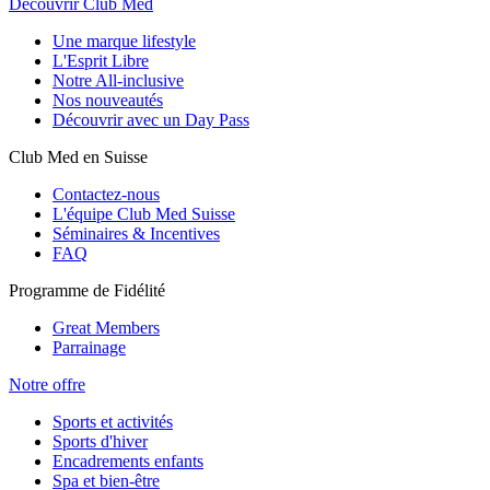
Découvrir Club Med
Une marque lifestyle
L'Esprit Libre
Notre All-inclusive
Nos nouveautés
Découvrir avec un Day Pass
Club Med en Suisse
Contactez-nous
L'équipe Club Med Suisse
Séminaires & Incentives
FAQ
Programme de Fidélité
Great Members
Parrainage
Notre offre
Sports et activités
Sports d'hiver
Encadrements enfants
Spa et bien-être