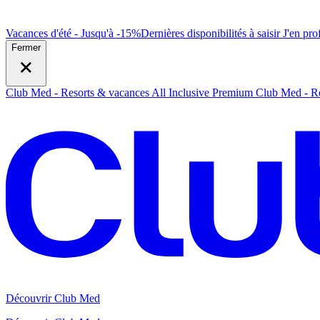
Vacances d'été - Jusqu'à -15%
Dernières disponibilités à saisir
J
'en prof
Fermer
Club Med - Resorts & vacances All Inclusive Premium
Club Med - Re
Découvrir Club Med