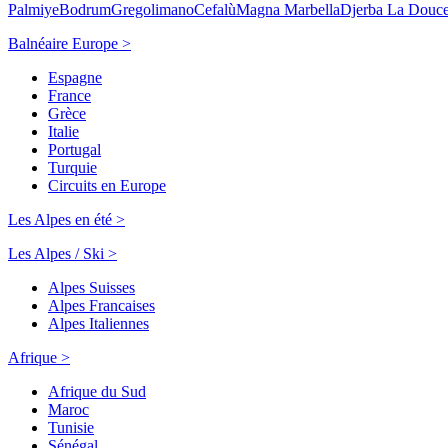
Palmiye
Bodrum
Gregolimano
Cefalù
Magna Marbella
Djerba La Douc
Balnéaire Europe >
Espagne
France
Grèce
Italie
Portugal
Turquie
Circuits en Europe
Les Alpes en été >
Les Alpes / Ski >
Alpes Suisses
Alpes Francaises
Alpes Italiennes
Afrique >
Afrique du Sud
Maroc
Tunisie
Sénégal