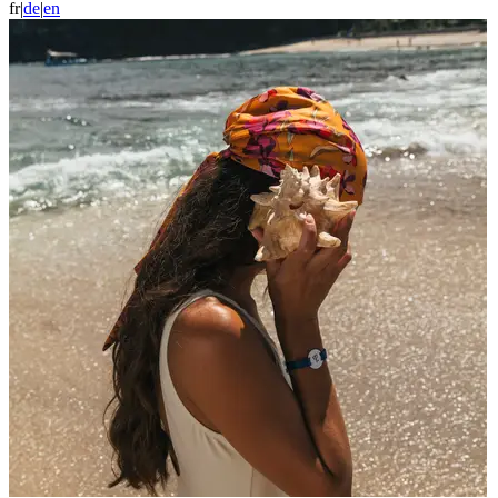
fr
|
d
e
|
e
n