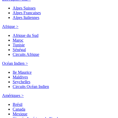
Alpes Suisses
Alpes Francaises
Alpes Italiennes
Afrique >
Afrique du Sud
Maroc
Tunisie
Sénégal
Circuits Afrique
Océan Indien >
Ile Maurice
Maldives
Seychelles
Circuits Océan Indien
Amériques >
Brésil
Canada
Mexique