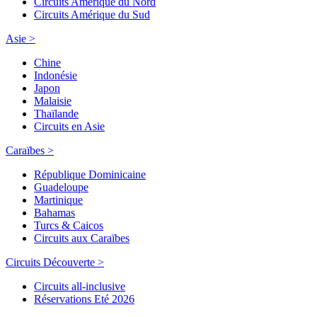
Circuits Amérique du Nord
Circuits Amérique du Sud
Asie >
Chine
Indonésie
Japon
Malaisie
Thaïlande
Circuits en Asie
Caraïbes >
République Dominicaine
Guadeloupe
Martinique
Bahamas
Turcs & Caicos
Circuits aux Caraïbes
Circuits Découverte >
Circuits all-inclusive
Réservations Eté 2026