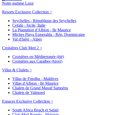
Notre gamme Luxe
Resorts Exclusive Collection >
Seychelles - République des Seychelles
Cefalù - Sicile, Italie
La Plantation d'Albion - Ile Maurice
Miches Playa Esmeralda - Rép. Dominicaine
Val d'Isère - Alpes
Croisières Club Med 2 >
Croisières en Méditerranée (été)
Croisières aux Caraïbes (hiver)
Villas & Chalets >
Villas de Finolhu - Maldives
Villas d'Albion - Ile Maurice
Chalets de Grand Massif Samoëns
Chalets de Valmorel
Espaces Exclusive Collection >
South Africa Beach et Safari
Club Med Bornéo - Malaisie