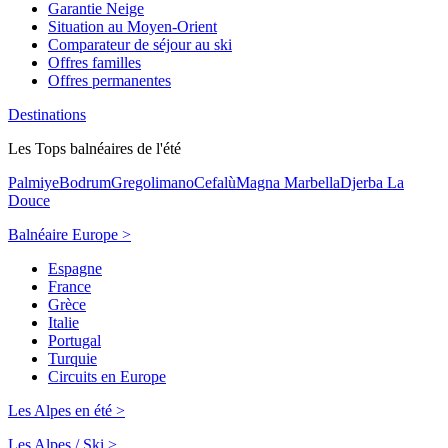
Garantie Neige
Situation au Moyen-Orient
Comparateur de séjour au ski
Offres familles
Offres permanentes
Destinations
Les Tops balnéaires de l'été
Palmiye
Bodrum
Gregolimano
Cefalù
Magna Marbella
Djerba La
Douce
Balnéaire Europe >
Espagne
France
Grèce
Italie
Portugal
Turquie
Circuits en Europe
Les Alpes en été >
Les Alpes / Ski >