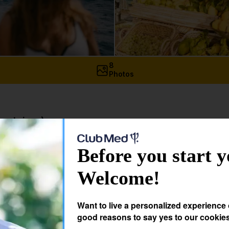
8
Photos
gatoires)
Before you start y
formations personnelles
Welcome!
Want to live a personalized experience
good reasons to say yes to our cookie
Transport
*