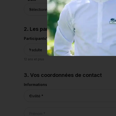
2. Les participants
Participants
*
12 ans et plus
3. Vos coordonnées de contact
Informations