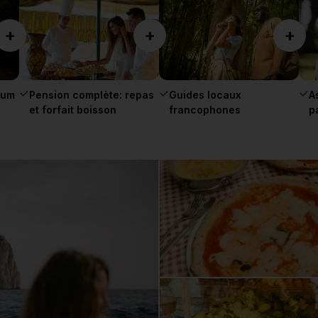
+
+
+
mum
Pension complète: repas
Guides locaux
A
et forfait boisson
francophones
p