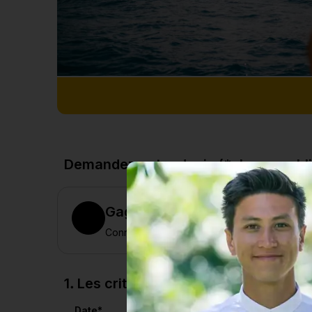
Demandez votre devis (*champs obli
Gagnez du temps
Connectez-vous pour pré-renseigner vos in
1. Les critères du voyage
Date
*