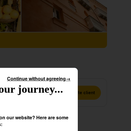
Continue without agreeing
→
our journey...
Connectez-vous à votre compte client
 on our website? Here are some
s: