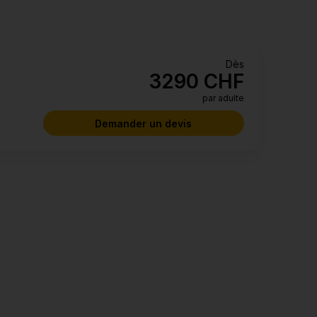
dès
3290 CHF
par adulte
Demander un devis