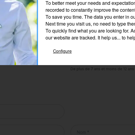
To better meet your needs and expectatio
recorded to constantly improve the content
To save you time.
The data you enter in ou
Next time you visit us, no need to type th
To quickly find what you are looking for.
Ad
our website are tracked. It help us... to hel
Configure
De plus de 7 ans et moins de 12 ans