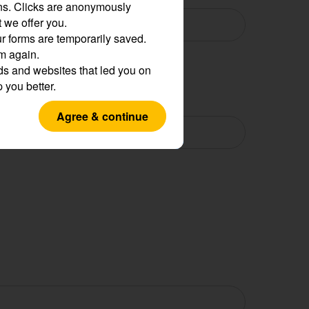
ns.
Clicks are anonymously
 we offer you.
r forms are temporarily saved.
em again.
s and websites that led you on
p you better.
Agree & continue