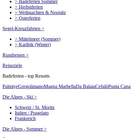
> Badeferien Sommer
> Herbstferien
> Weihnachten & Neujahr
> Osterferien
Segel-Kreuzfahrten >
> Mittelmeer (Sommer)
> Karibik (Winter)
Rundreisen >
Reiseziele
Badeferien - top Resorts
Palmiye
Gregolimano
Magna Marbella
Da Balaia
Cefalù
Punta Cana
Die Alpen - Ski >
Schweiz / St. Moritz
Italien / Pragelato
Frankreich
Die Alpen - Sommer >