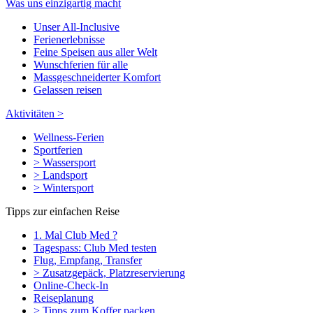
Was uns einzigartig macht
Unser All-Inclusive
Ferienerlebnisse
Feine Speisen aus aller Welt
Wunschferien für alle
Massgeschneiderter Komfort
Gelassen reisen
Aktivitäten >
Wellness-Ferien
Sportferien
> Wassersport
> Landsport
> Wintersport
Tipps zur einfachen Reise
1. Mal Club Med ?
Tagespass: Club Med testen
Flug, Empfang, Transfer
> Zusatzgepäck, Platzreservierung
Online-Check-In
Reiseplanung
> Tipps zum Koffer packen