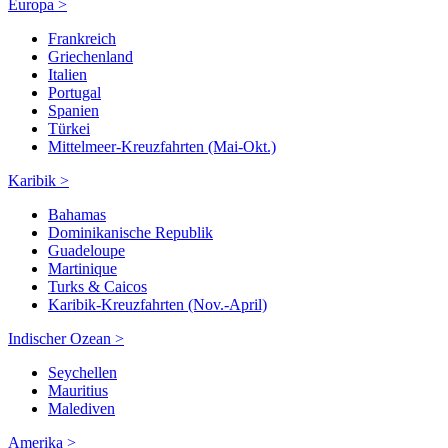
Europa >
Frankreich
Griechenland
Italien
Portugal
Spanien
Türkei
Mittelmeer-Kreuzfahrten (Mai-Okt.)
Karibik >
Bahamas
Dominikanische Republik
Guadeloupe
Martinique
Turks & Caicos
Karibik-Kreuzfahrten (Nov.-April)
Indischer Ozean >
Seychellen
Mauritius
Malediven
Amerika >