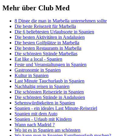
Mehr über Club Med
8 Dinge die man in Marbella unternehmen sollte
Die beste Reisezeit für Marbella
Die 6 beliebtesten Urlaubsorte in Spanien
Die besten Aktivitäten in Andalusien
Die besten Golfplätze in Marbella
Die besten Restaurants in Marbella
Die schönsten Strände Marbellas
Eat like a local - Spanien
Feste und Veranstaltungen in Spanien
Gastronomie in Spanien
Kultur in Spanien
Last Minute Tauchurlaub in Spanien
Nachhaltig reisen in Spanien
Die schönsten Reiseziele in Spanien
Die schönsten Strände in Andalusien
Sehenswürdigkeiten in Spanien
Spanien - ein ideales Last Minute-Reiseziel
Spanien mit dem Auto
Spanien - Urlaub mit Kindern
Wann nach Madrid ?
Wo ist es in Spanien am schönsten
Wo kann man in Spanien Familienurlaub machen?