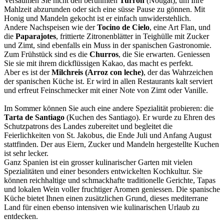
Versäumen Sie nicht den berühmten
Turrón
(Nougat), um Ihre
Mahlzeit abzurunden oder sich eine süsse Pause zu gönnen. Mit
Honig und Mandeln gekocht ist er einfach unwiderstehlich.
Andere Nachspeisen wie der
Tocino de Cielo
, eine Art Flan, und
die
Paparajotes
, frittierte Zitronenblätter in Teighülle mit Zucker
und Zimt, sind ebenfalls ein Muss in der spanischen Gastronomie.
Zum Frühstück sind es die
Churros
, die Sie erwarten. Geniessen
Sie sie mit ihrem dickflüssigen Kakao, das macht es perfekt.
Aber es ist der
Milchreis (Arroz con leche)
, der das Wahrzeichen
der spanischen Küche ist. Er wird in allen Restaurants kalt serviert
und erfreut Feinschmecker mit einer Note von Zimt oder Vanille.
Im Sommer können Sie auch eine andere Spezialität probieren: die
Tarta de Santiago
(Kuchen des Santiago). Er wurde zu Ehren des
Schutzpatrons des Landes zubereitet und begleitet die
Feierlichkeiten von St. Jakobus, die Ende Juli und Anfang August
stattfinden. Der aus Eiern, Zucker und Mandeln hergestellte Kuchen
ist sehr lecker.
Ganz Spanien ist ein grosser kulinarischer Garten mit vielen
Spezialitäten und einer besonders entwickelten Kochkultur. Sie
können reichhaltige und schmackhafte traditionelle Gerichte, Tapas
und lokalen Wein voller fruchtiger Aromen geniessen. Die spanische
Küche bietet Ihnen einen zusätzlichen Grund, dieses mediterrane
Land für einen ebenso intensiven wie kulinarischen Urlaub zu
entdecken.