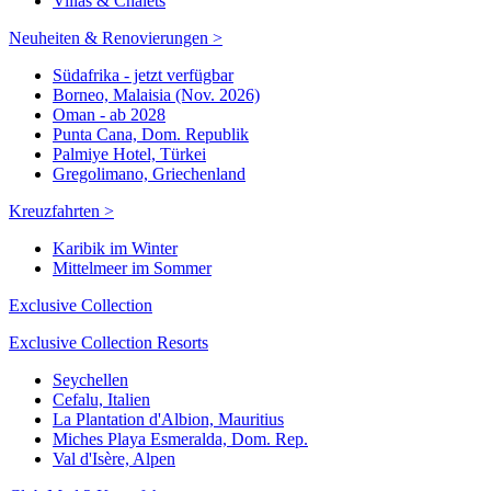
Villas & Chalets
Neuheiten & Renovierungen >
Südafrika - jetzt verfügbar
Borneo, Malaisia (Nov. 2026)
Oman - ab 2028
Punta Cana, Dom. Republik
Palmiye Hotel, Türkei
Gregolimano, Griechenland
Kreuzfahrten >
Karibik im Winter
Mittelmeer im Sommer
Exclusive Collection
Exclusive Collection Resorts
Seychellen
Cefalu, Italien
La Plantation d'Albion, Mauritius
Miches Playa Esmeralda, Dom. Rep.
Val d'Isère, Alpen