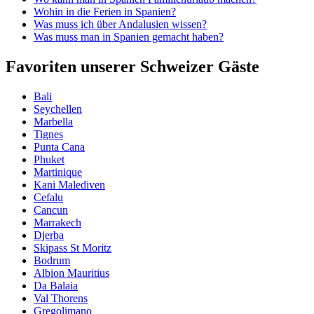
Wohin in die Ferien in Spanien?
Was muss ich über Andalusien wissen?
Was muss man in Spanien gemacht haben?
Favoriten unserer Schweizer Gäste
Bali
Seychellen
Marbella
Tignes
Punta Cana
Phuket
Martinique
Kani Malediven
Cefalu
Cancun
Marrakech
Djerba
Skipass St Moritz
Bodrum
Albion Mauritius
Da Balaia
Val Thorens
Gregolimano