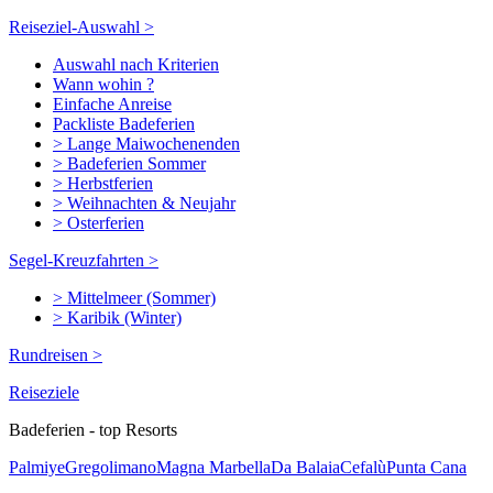
Reiseziel-Auswahl >
Auswahl nach Kriterien
Wann wohin ?
Einfache Anreise
Packliste Badeferien
> Lange Maiwochenenden
> Badeferien Sommer
> Herbstferien
> Weihnachten & Neujahr
> Osterferien
Segel-Kreuzfahrten >
> Mittelmeer (Sommer)
> Karibik (Winter)
Rundreisen >
Reiseziele
Badeferien - top Resorts
Palmiye
Gregolimano
Magna Marbella
Da Balaia
Cefalù
Punta Cana