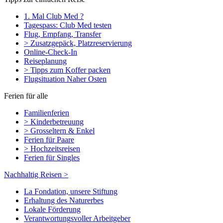
1. Mal Club Med ?
Tagespass: Club Med testen
Flug, Empfang, Transfer
> Zusatzgepäck, Platzreservierung
Online-Check-In
Reiseplanung
> Tipps zum Koffer packen
Flugsituation Naher Osten
Ferien für alle
Familienferien
> Kinderbetreuung
> Grosseltern & Enkel
Ferien für Paare
> Hochzeitsreisen
Ferien für Singles
Nachhaltig Reisen >
La Fondation, unsere Stiftung
Erhaltung des Naturerbes
Lokale Förderung
Verantwortungsvoller Arbeitgeber