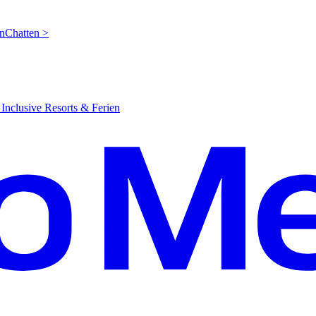
en
C
hatten >
Inclusive Resorts & Ferien