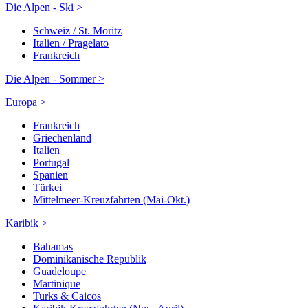
Die Alpen - Ski >
Schweiz / St. Moritz
Italien / Pragelato
Frankreich
Die Alpen - Sommer >
Europa >
Frankreich
Griechenland
Italien
Portugal
Spanien
Türkei
Mittelmeer-Kreuzfahrten (Mai-Okt.)
Karibik >
Bahamas
Dominikanische Republik
Guadeloupe
Martinique
Turks & Caicos