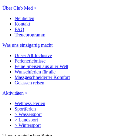
Über Club Med >
Neuheiten
Kontakt
FAQ
Treueprogramm
Was uns einzigartig macht
Unser All-Inclusive
Ferienerlebnisse
Feine Speisen aus aller Welt
Wunschferien für alle
Massgeschneiderter Komfort
Gelassen reisen
Aktivitäten >
Wellness-Ferien
Sportferien
> Wassersport
> Landsport
> Wintersport
Tipps zur einfachen Reise