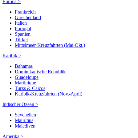
Europa >
Frankreich
Griechenland
Italien
Portugal
Spanien
Türkei
Mittelmeer-Kreuzfahrten (Mai-Okt.)
Karibik >
Bahamas
Dominikanische Republik
Guadeloupe
Martinique
Turks & Caicos
Karibik-Kreuzfahrten (Nov.-April)
Indischer Ozean >
Seychellen
Mauritius
Malediven
Amerika >