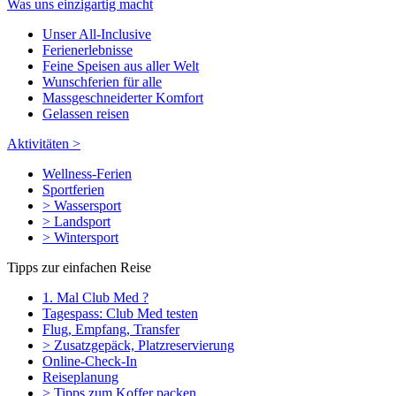
Was uns einzigartig macht
Unser All-Inclusive
Ferienerlebnisse
Feine Speisen aus aller Welt
Wunschferien für alle
Massgeschneiderter Komfort
Gelassen reisen
Aktivitäten >
Wellness-Ferien
Sportferien
> Wassersport
> Landsport
> Wintersport
Tipps zur einfachen Reise
1. Mal Club Med ?
Tagespass: Club Med testen
Flug, Empfang, Transfer
> Zusatzgepäck, Platzreservierung
Online-Check-In
Reiseplanung
> Tipps zum Koffer packen