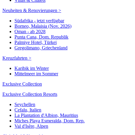
Villas & Chalets
Neuheiten & Renovierungen >
Südafrika - jetzt verfügbar
Borneo, Malaisia (Nov. 2026)
Oman - ab 2028
Punta Cana, Dom. Republik
Palmiye Hotel, Türkei
Gregolimano, Griechenland
Kreuzfahrten >
Karibik im Winter
Mittelmeer im Sommer
Exclusive Collection
Exclusive Collection Resorts
Seychellen
Cefalu, Italien
La Plantation d'Albion, Mauritius
Miches Playa Esmeralda, Dom. Rep.
Val d'Isère, Alpen