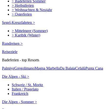
> Badeferien Sommer
> Herbstferien
> Weihnachten & Neujahr
> Osterferien
Segel-Kreuzfahrten >
> Mittelmeer (Sommer)
> Karibik (Winter)
Rundreisen >
Reiseziele
Badeferien - top Resorts
Palmiye
Gregolimano
Magna Marbella
Da Balaia
Cefalù
Punta Cana
Die Alpen - Ski >
Schweiz / St. Moritz
Italien / Pragelato
Frankreich
Die Alpen - Sommer >