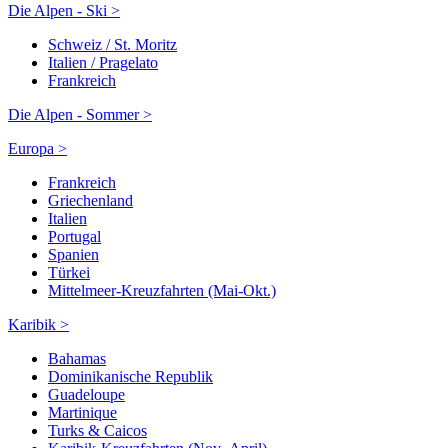
Die Alpen - Ski >
Schweiz / St. Moritz
Italien / Pragelato
Frankreich
Die Alpen - Sommer >
Europa >
Frankreich
Griechenland
Italien
Portugal
Spanien
Türkei
Mittelmeer-Kreuzfahrten (Mai-Okt.)
Karibik >
Bahamas
Dominikanische Republik
Guadeloupe
Martinique
Turks & Caicos