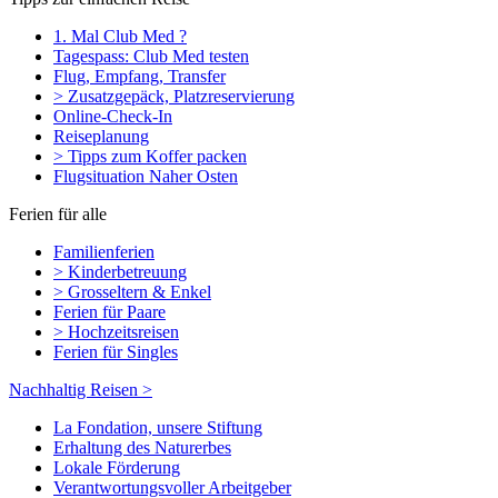
1. Mal Club Med ?
Tagespass: Club Med testen
Flug, Empfang, Transfer
> Zusatzgepäck, Platzreservierung
Online-Check-In
Reiseplanung
> Tipps zum Koffer packen
Flugsituation Naher Osten
Ferien für alle
Familienferien
> Kinderbetreuung
> Grosseltern & Enkel
Ferien für Paare
> Hochzeitsreisen
Ferien für Singles
Nachhaltig Reisen >
La Fondation, unsere Stiftung
Erhaltung des Naturerbes
Lokale Förderung
Verantwortungsvoller Arbeitgeber