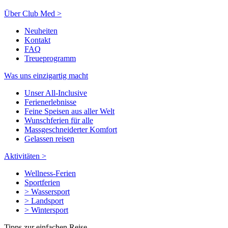
Über Club Med >
Neuheiten
Kontakt
FAQ
Treueprogramm
Was uns einzigartig macht
Unser All-Inclusive
Ferienerlebnisse
Feine Speisen aus aller Welt
Wunschferien für alle
Massgeschneiderter Komfort
Gelassen reisen
Aktivitäten >
Wellness-Ferien
Sportferien
> Wassersport
> Landsport
> Wintersport
Tipps zur einfachen Reise