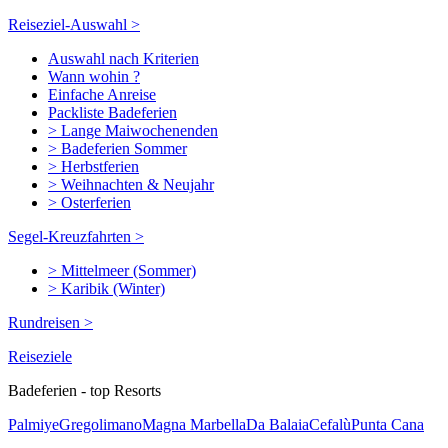
Reiseziel-Auswahl >
Auswahl nach Kriterien
Wann wohin ?
Einfache Anreise
Packliste Badeferien
> Lange Maiwochenenden
> Badeferien Sommer
> Herbstferien
> Weihnachten & Neujahr
> Osterferien
Segel-Kreuzfahrten >
> Mittelmeer (Sommer)
> Karibik (Winter)
Rundreisen >
Reiseziele
Badeferien - top Resorts
Palmiye
Gregolimano
Magna Marbella
Da Balaia
Cefalù
Punta Cana