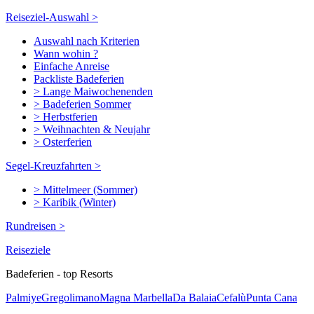
Reiseziel-Auswahl >
Auswahl nach Kriterien
Wann wohin ?
Einfache Anreise
Packliste Badeferien
> Lange Maiwochenenden
> Badeferien Sommer
> Herbstferien
> Weihnachten & Neujahr
> Osterferien
Segel-Kreuzfahrten >
> Mittelmeer (Sommer)
> Karibik (Winter)
Rundreisen >
Reiseziele
Badeferien - top Resorts
Palmiye
Gregolimano
Magna Marbella
Da Balaia
Cefalù
Punta Cana