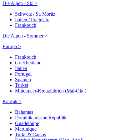
Die Alpen - Ski >
Schweiz / St. Moritz
Italien / Pragelato
Frankreich
Die Alpen - Sommer >
Europa >
Frankreich
Griechenland
Italien
Portugal
Spanien
Türkei
Mittelmeer-Kreuzfahrten (Mai-Okt.)
Karibik >
Bahamas
Dominikanische Republik
Guadeloupe
Martinique
Turks & Caicos