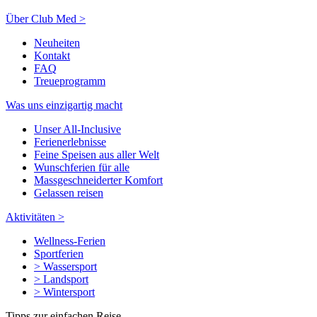
Über Club Med >
Neuheiten
Kontakt
FAQ
Treueprogramm
Was uns einzigartig macht
Unser All-Inclusive
Ferienerlebnisse
Feine Speisen aus aller Welt
Wunschferien für alle
Massgeschneiderter Komfort
Gelassen reisen
Aktivitäten >
Wellness-Ferien
Sportferien
> Wassersport
> Landsport
> Wintersport
Tipps zur einfachen Reise