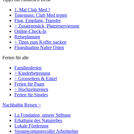
1. Mal Club Med ?
Tagespass: Club Med testen
Flug, Empfang, Transfer
> Zusatzgepäck, Platzreservierung
Online-Check-In
Reiseplanung
> Tipps zum Koffer packen
Flugsituation Naher Osten
Ferien für alle
Familienferien
> Kinderbetreuung
> Grosseltern & Enkel
Ferien für Paare
> Hochzeitsreisen
Ferien für Singles
Nachhaltig Reisen >
La Fondation, unsere Stiftung
Erhaltung des Naturerbes
Lokale Förderung
Verantwortungsvoller Arbeitgeber