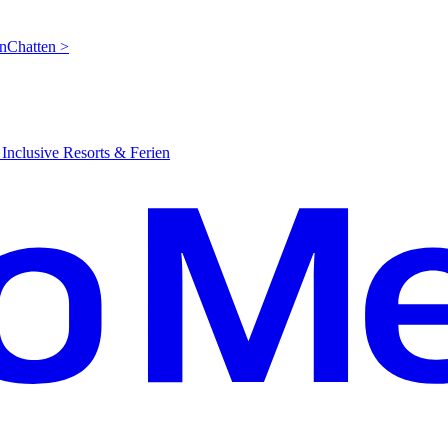
en
C
hatten >
Inclusive Resorts & Ferien