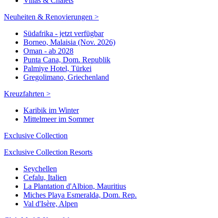
Villas & Chalets
Neuheiten & Renovierungen >
Südafrika - jetzt verfügbar
Borneo, Malaisia (Nov. 2026)
Oman - ab 2028
Punta Cana, Dom. Republik
Palmiye Hotel, Türkei
Gregolimano, Griechenland
Kreuzfahrten >
Karibik im Winter
Mittelmeer im Sommer
Exclusive Collection
Exclusive Collection Resorts
Seychellen
Cefalu, Italien
La Plantation d'Albion, Mauritius
Miches Playa Esmeralda, Dom. Rep.
Val d'Isère, Alpen