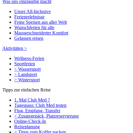
Was uns einzigartig macht
Unser All-Inclusive
Ferienerlebnisse
Feine Speisen aus aller Welt
Wunschferien für alle
Massgeschneiderter Komfort
Gelassen reisen
Aktivitäten >
Wellness-Ferien
Sportferien
> Wassersport
> Landsport
> Wintersport
Tipps zur einfachen Reise
1. Mal Club Med ?
Tagespass: Club Med testen
Flug, Empfang, Transfer
> Zusatzgepäck, Platzreservierung
Online-Check-In
Reiseplanung
> Tipps zum Koffer packen