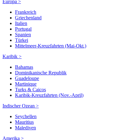
Europa >
Frankreich
Griechenland
Italien
Portugal
Spanien
Türkei
Mittelmeer-Kreuzfahrten (Mai-Okt.)
Karibik >
Bahamas
Dominikanische Republik
Guadeloupe
Martinique
Turks & Caicos
Karibik-Kreuzfahrten (Nov.-April)
Indischer Ozean >
Seychellen
Mauritius
Malediven
Amerika >