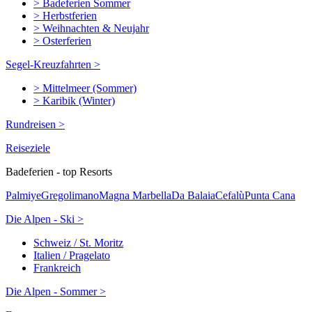
> Badeferien Sommer
> Herbstferien
> Weihnachten & Neujahr
> Osterferien
Segel-Kreuzfahrten >
> Mittelmeer (Sommer)
> Karibik (Winter)
Rundreisen >
Reiseziele
Badeferien - top Resorts
Palmiye
Gregolimano
Magna Marbella
Da Balaia
Cefalù
Punta Cana
Die Alpen - Ski >
Schweiz / St. Moritz
Italien / Pragelato
Frankreich
Die Alpen - Sommer >