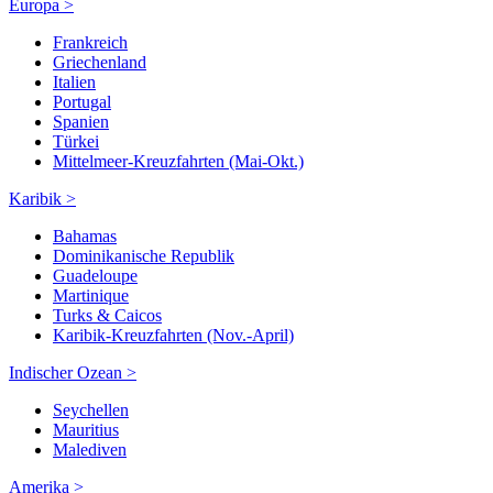
Europa >
Frankreich
Griechenland
Italien
Portugal
Spanien
Türkei
Mittelmeer-Kreuzfahrten (Mai-Okt.)
Karibik >
Bahamas
Dominikanische Republik
Guadeloupe
Martinique
Turks & Caicos
Karibik-Kreuzfahrten (Nov.-April)
Indischer Ozean >
Seychellen
Mauritius
Malediven
Amerika >