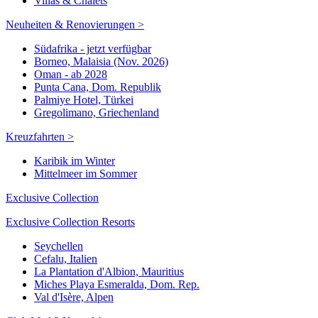
Villas & Chalets
Neuheiten & Renovierungen >
Südafrika - jetzt verfügbar
Borneo, Malaisia (Nov. 2026)
Oman - ab 2028
Punta Cana, Dom. Republik
Palmiye Hotel, Türkei
Gregolimano, Griechenland
Kreuzfahrten >
Karibik im Winter
Mittelmeer im Sommer
Exclusive Collection
Exclusive Collection Resorts
Seychellen
Cefalu, Italien
La Plantation d'Albion, Mauritius
Miches Playa Esmeralda, Dom. Rep.
Val d'Isère, Alpen