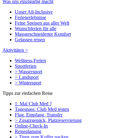
Was uns einzigartig macht
Unser All-Inclusive
Ferienerlebnisse
Feine Speisen aus aller Welt
Wunschferien für alle
Massgeschneiderter Komfort
Gelassen reisen
Aktivitäten >
Wellness-Ferien
Sportferien
> Wassersport
> Landsport
> Wintersport
Tipps zur einfachen Reise
1. Mal Club Med ?
Tagespass: Club Med testen
Flug, Empfang, Transfer
> Zusatzgepäck, Platzreservierung
Online-Check-In
Reiseplanung
> Tipps zum Koffer packen