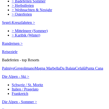
> Badeferien Sommer
> Herbstferien
> Weihnachten & Neujahr
> Osterferien
Segel-Kreuzfahrten >
> Mittelmeer (Sommer)
> Karibik (Winter)
Rundreisen >
Reiseziele
Badeferien - top Resorts
Palmiye
Gregolimano
Magna Marbella
Da Balaia
Cefalù
Punta Cana
Die Alpen - Ski >
Schweiz / St. Moritz
Italien / Pragelato
Frankreich
Die Alpen - Sommer >