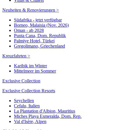
Villas & Chalets
Neuheiten & Renovierungen >
Südafrika - jetzt verfügbar
Borneo, Malaisia (Nov. 2026)
Oman - ab 2028
Punta Cana, Dom. Republik
Palmiye Hotel, Türkei
Gregolimano, Griechenland
Kreuzfahrten >
Karibik im Winter
Mittelmeer im Sommer
Exclusive Collection
Exclusive Collection Resorts
Seychellen
Cefalu, Italien
La Plantation d'Albion, Mauritius
Miches Playa Esmeralda, Dom. Rep.
Val d'Isère, Alpen