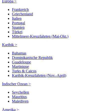
Europa >
Frankreich
Griechenland
Italien
Portugal
Spanien
Türkei
Mittelmeer-Kreuzfahrten (Mai-Okt.)
Karibik >
Bahamas
Dominikanische Republik
Guadeloupe
Martinique
Turks & Caicos
Karibik-Kreuzfahrten (Nov.-April)
Indischer Ozean >
Seychellen
Mauritius
Malediven
Amerika >