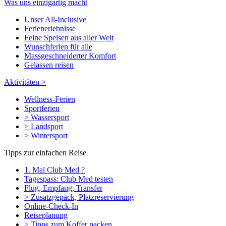
Was uns einzigartig macht
Unser All-Inclusive
Ferienerlebnisse
Feine Speisen aus aller Welt
Wunschferien für alle
Massgeschneiderter Komfort
Gelassen reisen
Aktivitäten >
Wellness-Ferien
Sportferien
> Wassersport
> Landsport
> Wintersport
Tipps zur einfachen Reise
1. Mal Club Med ?
Tagespass: Club Med testen
Flug, Empfang, Transfer
> Zusatzgepäck, Platzreservierung
Online-Check-In
Reiseplanung
> Tipps zum Koffer packen