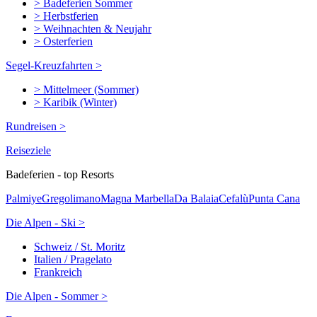
> Badeferien Sommer
> Herbstferien
> Weihnachten & Neujahr
> Osterferien
Segel-Kreuzfahrten >
> Mittelmeer (Sommer)
> Karibik (Winter)
Rundreisen >
Reiseziele
Badeferien - top Resorts
Palmiye
Gregolimano
Magna Marbella
Da Balaia
Cefalù
Punta Cana
Die Alpen - Ski >
Schweiz / St. Moritz
Italien / Pragelato
Frankreich
Die Alpen - Sommer >