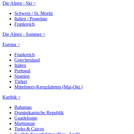
Die Alpen - Ski >
Schweiz / St. Moritz
Italien / Pragelato
Frankreich
Die Alpen - Sommer >
Europa >
Frankreich
Griechenland
Italien
Portugal
Spanien
Türkei
Mittelmeer-Kreuzfahrten (Mai-Okt.)
Karibik >
Bahamas
Dominikanische Republik
Guadeloupe
Martinique
Turks & Caicos