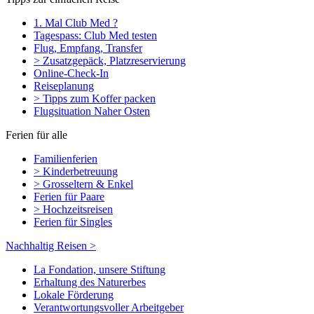
1. Mal Club Med ?
Tagespass: Club Med testen
Flug, Empfang, Transfer
> Zusatzgepäck, Platzreservierung
Online-Check-In
Reiseplanung
> Tipps zum Koffer packen
Flugsituation Naher Osten
Ferien für alle
Familienferien
> Kinderbetreuung
> Grosseltern & Enkel
Ferien für Paare
> Hochzeitsreisen
Ferien für Singles
Nachhaltig Reisen >
La Fondation, unsere Stiftung
Erhaltung des Naturerbes
Lokale Förderung
Verantwortungsvoller Arbeitgeber