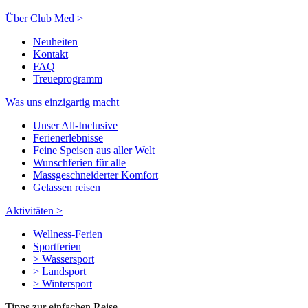
Über Club Med >
Neuheiten
Kontakt
FAQ
Treueprogramm
Was uns einzigartig macht
Unser All-Inclusive
Ferienerlebnisse
Feine Speisen aus aller Welt
Wunschferien für alle
Massgeschneiderter Komfort
Gelassen reisen
Aktivitäten >
Wellness-Ferien
Sportferien
> Wassersport
> Landsport
> Wintersport
Tipps zur einfachen Reise