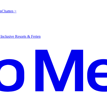
en
C
hatten >
Inclusive Resorts & Ferien