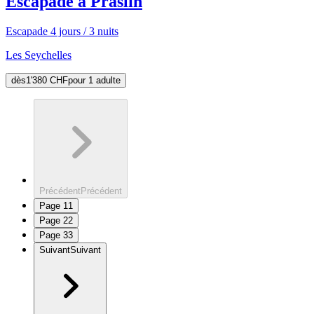
Escapade à Praslin
Escapade 4 jours / 3 nuits
Les Seychelles
dès
1'380 CHF
pour 1 adulte
Précédent
Précédent
Page
1
1
Page
2
2
Page
3
3
Suivant
Suivant