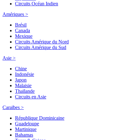
Circuits Océan Indien
Amériques >
Brésil
Canada
Mexique
Circuits Amérique du Nord
Circuits Amérique du Sud
Asie >
Chine
Indonésie
Japon
Malaisie
Thaïlande
Circuits en Asie
Caraïbes >
République Dominicaine
Guadeloupe
Martinique
Bahamas