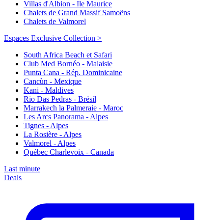
Villas d'Albion - Ile Maurice
Chalets de Grand Massif Samoëns
Chalets de Valmorel
Espaces Exclusive Collection >
South Africa Beach et Safari
Club Med Bornéo - Malaisie
Punta Cana - Rép. Dominicaine
Cancùn - Mexique
Kani - Maldives
Rio Das Pedras - Brésil
Marrakech la Palmeraie - Maroc
Les Arcs Panorama - Alpes
Tignes - Alpes
La Rosière - Alpes
Valmorel - Alpes
Québec Charlevoix - Canada
Last minute
Deals