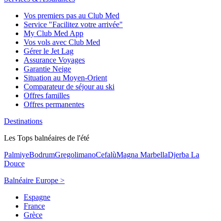
Vos premiers pas au Club Med
Service "Facilitez votre arrivée"
My Club Med App
Vos vols avec Club Med
Gérer le Jet Lag
Assurance Voyages
Garantie Neige
Situation au Moyen-Orient
Comparateur de séjour au ski
Offres familles
Offres permanentes
Destinations
Les Tops balnéaires de l'été
Palmiye
Bodrum
Gregolimano
Cefalù
Magna Marbella
Djerba La
Douce
Balnéaire Europe >
Espagne
France
Grèce