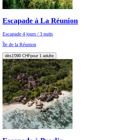
Escapade à La Réunion
Escapade 4 jours / 3 nuits
Île de la Réunion
dès
1'090 CHF
pour 1 adulte