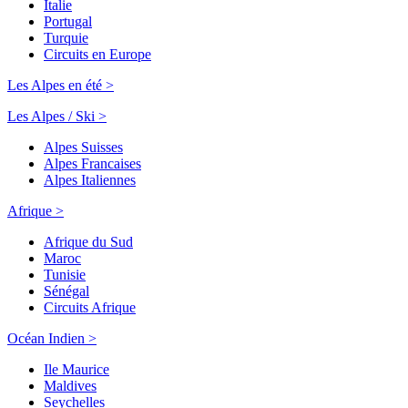
Italie
Portugal
Turquie
Circuits en Europe
Les Alpes en été >
Les Alpes / Ski >
Alpes Suisses
Alpes Francaises
Alpes Italiennes
Afrique >
Afrique du Sud
Maroc
Tunisie
Sénégal
Circuits Afrique
Océan Indien >
Ile Maurice
Maldives
Seychelles