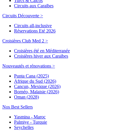
Turcs & Caicos
Circuits aux Caraïbes
Circuits Découverte >
Circuits all-inclusive
Réservations Eté 2026
Croisières Club Med 2 >
Croisières été en Méditerranée
Croisières hiver aux Caraïbes
Nouveautés et rénovations >
Punta Cana (2025)
Afrique du Sud (2026)
Cancun, Mexique (2026)
Bornéo, Malaisie (2026)
Oman (2028)
Nos Best Sellers
Yasmina - Maroc
Palmiye - Turquie
Seychelles