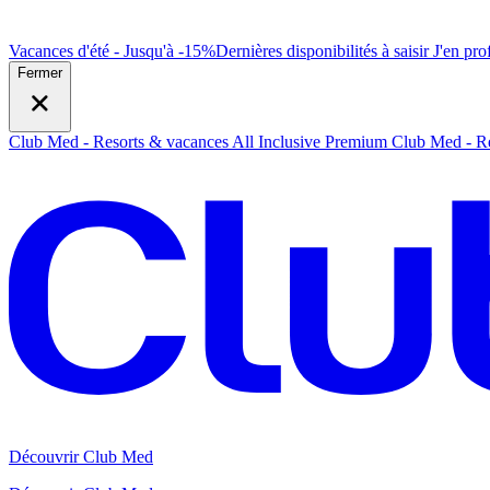
Vacances d'été - Jusqu'à -15%
Dernières disponibilités à saisir
J
'en prof
Fermer
Club Med - Resorts & vacances All Inclusive Premium
Club Med - Re
Découvrir Club Med