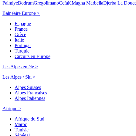
Palmiye
Bodrum
Gregolimano
Cefalù
Magna Marbella
Djerba La Douc
Balnéaire Europe >
Espagne
France
Grèce
Italie
Portugal
Turquie
Circuits en Europe
Les Alpes en été >
Les Alpes / Ski >
Alpes Suisses
Alpes Francaises
Alpes Italiennes
Afrique >
Afrique du Sud
Maroc
Tunisie
Sénégal