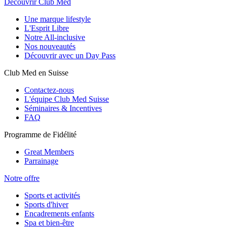
Découvrir Club Med
Une marque lifestyle
L'Esprit Libre
Notre All-inclusive
Nos nouveautés
Découvrir avec un Day Pass
Club Med en Suisse
Contactez-nous
L'équipe Club Med Suisse
Séminaires & Incentives
FAQ
Programme de Fidélité
Great Members
Parrainage
Notre offre
Sports et activités
Sports d'hiver
Encadrements enfants
Spa et bien-être