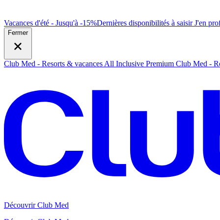
Vacances d'été - Jusqu'à -15%
Dernières disponibilités à saisir
J
'en prof
Fermer
Club Med - Resorts & vacances All Inclusive Premium
Club Med - Re
Découvrir Club Med