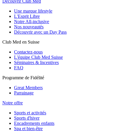
Découvrir Club Med
Une marque lifestyle
L'Esprit Libre
Notre All-inclusive
Nos nouveautés
Découvrir avec un Day Pass
Club Med en Suisse
Contactez-nous
L'équipe Club Med Suisse
Séminaires & Incentives
FAQ
Programme de Fidélité
Great Members
Parrainage
Notre offre
Sports et activités
Sports d'hiver
Encadrements enfants
Spa et bien-être