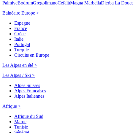
Palmiye
Bodrum
Gregolimano
Cefalù
Magna Marbella
Djerba La Douc
Balnéaire Europe >
Espagne
France
Grèce
Italie
Portugal
Turquie
Circuits en Europe
Les Alpes en été >
Les Alpes / Ski >
Alpes Suisses
Alpes Francaises
Alpes Italiennes
Afrique >
Afrique du Sud
Maroc
Tunisie
Sénégal