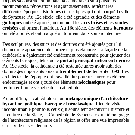
Depuis sa construction initiale, la cathédrale a subi plusieurs
modifications, rénovations et agrandissements, reflétant les
différentes époques historiques et artistiques qui ont marqué la ville
de Syracuse. Au 12e siècle, elle a été agrandie et des éléments
gothiques
ont été ajoutés, notamment les
arcs brisés
et les
voûtes
croisées
qui ornent l’intérieur. Au 16e siècle, des éléments
baroques
ont été ajoutés et ont marqué un tournant dans son architecture.
Des sculptures, des stucs et des dorures ont été ajoutés pour lui
donner une apparence plus ornée et plus élaborée. La façade de la
cathédrale a également été entièrement reconstruite pour ajouter des
éléments baroques, tels que le
portail principal richement décoré
.
Au 19e siècle, la cathédrale a été restaurée après avoir subi des
dommages importants lors du
tremblement de terre de 1693
. Les
architectes de l’époque ont travaillé dur pour restaurer les éléments
endommagés et ont ajouté des éléments
néoclassiques
pour
renforcer l’unité visuelle de la cathédrale.
Aujourd’hui, la cathédrale est un
mélange unique d’architecture
byzantine, gothique, baroque et néoclassique
. Lieu de visite
incontournable pour tous ceux qui souhaitent découvrir l’histoire et
la culture de la Sicile, la Cathédrale de Syracuse est un témoignage
de l’architecture religieuse de la région et offre une vue imprenable
sur la ville et ses alentours.