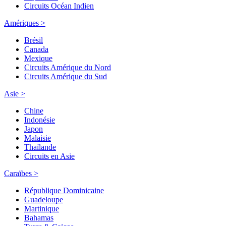
Circuits Océan Indien
Amériques >
Brésil
Canada
Mexique
Circuits Amérique du Nord
Circuits Amérique du Sud
Asie >
Chine
Indonésie
Japon
Malaisie
Thaïlande
Circuits en Asie
Caraïbes >
République Dominicaine
Guadeloupe
Martinique
Bahamas