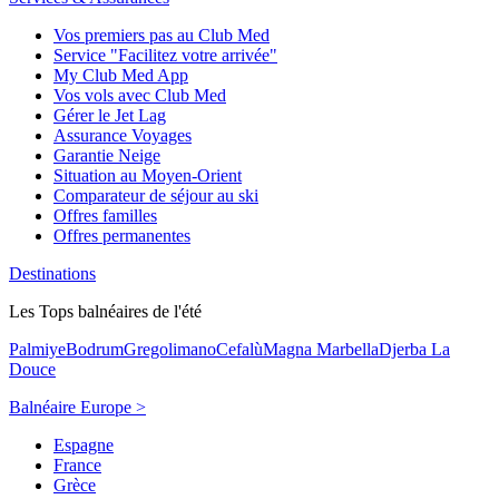
Vos premiers pas au Club Med
Service "Facilitez votre arrivée"
My Club Med App
Vos vols avec Club Med
Gérer le Jet Lag
Assurance Voyages
Garantie Neige
Situation au Moyen-Orient
Comparateur de séjour au ski
Offres familles
Offres permanentes
Destinations
Les Tops balnéaires de l'été
Palmiye
Bodrum
Gregolimano
Cefalù
Magna Marbella
Djerba La
Douce
Balnéaire Europe >
Espagne
France
Grèce