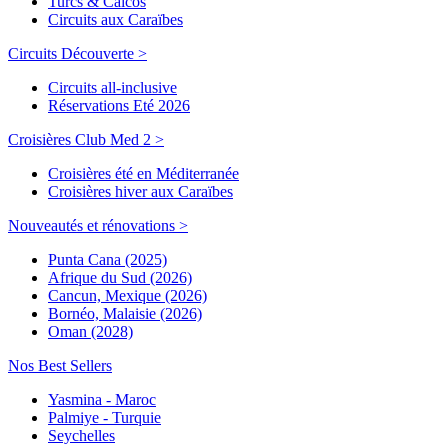
Turcs & Caicos
Circuits aux Caraïbes
Circuits Découverte >
Circuits all-inclusive
Réservations Eté 2026
Croisières Club Med 2 >
Croisières été en Méditerranée
Croisières hiver aux Caraïbes
Nouveautés et rénovations >
Punta Cana (2025)
Afrique du Sud (2026)
Cancun, Mexique (2026)
Bornéo, Malaisie (2026)
Oman (2028)
Nos Best Sellers
Yasmina - Maroc
Palmiye - Turquie
Seychelles