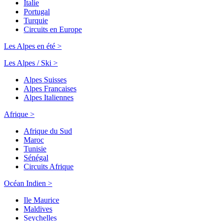
Italie
Portugal
Turquie
Circuits en Europe
Les Alpes en été >
Les Alpes / Ski >
Alpes Suisses
Alpes Francaises
Alpes Italiennes
Afrique >
Afrique du Sud
Maroc
Tunisie
Sénégal
Circuits Afrique
Océan Indien >
Ile Maurice
Maldives
Seychelles