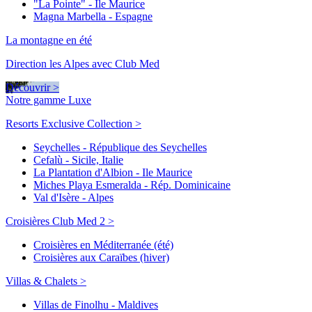
"La Pointe" - Ile Maurice
Magna Marbella - Espagne
La montagne en été
Direction les Alpes avec Club Med
Découvrir >
Notre gamme Luxe
Resorts Exclusive Collection >
Seychelles - République des Seychelles
Cefalù - Sicile, Italie
La Plantation d'Albion - Ile Maurice
Miches Playa Esmeralda - Rép. Dominicaine
Val d'Isère - Alpes
Croisières Club Med 2 >
Croisières en Méditerranée (été)
Croisières aux Caraïbes (hiver)
Villas & Chalets >
Villas de Finolhu - Maldives