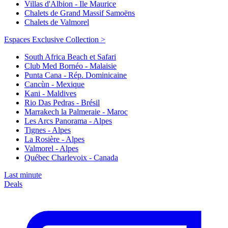
Villas d'Albion - Ile Maurice
Chalets de Grand Massif Samoëns
Chalets de Valmorel
Espaces Exclusive Collection >
South Africa Beach et Safari
Club Med Bornéo - Malaisie
Punta Cana - Rép. Dominicaine
Cancùn - Mexique
Kani - Maldives
Rio Das Pedras - Brésil
Marrakech la Palmeraie - Maroc
Les Arcs Panorama - Alpes
Tignes - Alpes
La Rosière - Alpes
Valmorel - Alpes
Québec Charlevoix - Canada
Last minute
Deals