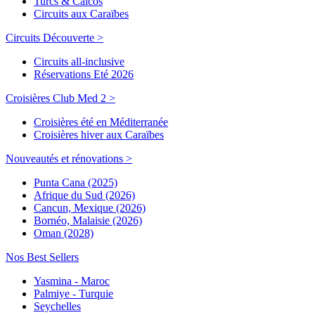
Turcs & Caicos
Circuits aux Caraïbes
Circuits Découverte >
Circuits all-inclusive
Réservations Eté 2026
Croisières Club Med 2 >
Croisières été en Méditerranée
Croisières hiver aux Caraïbes
Nouveautés et rénovations >
Punta Cana (2025)
Afrique du Sud (2026)
Cancun, Mexique (2026)
Bornéo, Malaisie (2026)
Oman (2028)
Nos Best Sellers
Yasmina - Maroc
Palmiye - Turquie
Seychelles