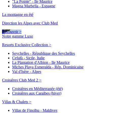
"La Pointe" - Ile Maurice
Magna Marbella - Espagne
La montagne en été
Direction les Alpes avec Club Med
Découvrir >
Notre gamme Luxe
Resorts Exclusive Collection >
Seychelles - République des Seychelles
Cefalù - Sicile, Italie
La Plantation d'Albion - Ile Maurice
Miches Playa Esmeralda - Rép. Dominicaine
Val d'Isère - Alpes
Croisières Club Med 2 >
Croisières en Méditerranée (été)
Croisières aux Caraïbes (hiver)
Villas & Chalets >
Villas de Finolhu - Maldives