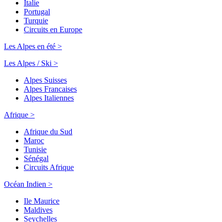
Italie
Portugal
Turquie
Circuits en Europe
Les Alpes en été >
Les Alpes / Ski >
Alpes Suisses
Alpes Francaises
Alpes Italiennes
Afrique >
Afrique du Sud
Maroc
Tunisie
Sénégal
Circuits Afrique
Océan Indien >
Ile Maurice
Maldives
Seychelles