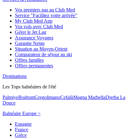
Vos premiers pas au Club Med
Service "Facilitez votre arrivée"
My Club Med App
Vos vols avec Club Med
Gérer le Jet Lag
Assurance Voyages
Garantie Neige
Situation au Moyen-Orient
Comparateur de séjour au ski
Offres familles
Offres permanentes
Destinations
Les Tops balnéaires de l'été
Palmiye
Bodrum
Gregolimano
Cefalù
Magna Marbella
Djerba La
Douce
Balnéaire Europe >
Espagne
France
Grèce