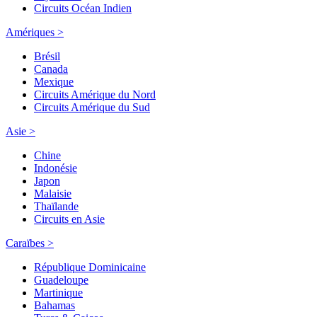
Circuits Océan Indien
Amériques >
Brésil
Canada
Mexique
Circuits Amérique du Nord
Circuits Amérique du Sud
Asie >
Chine
Indonésie
Japon
Malaisie
Thaïlande
Circuits en Asie
Caraïbes >
République Dominicaine
Guadeloupe
Martinique
Bahamas