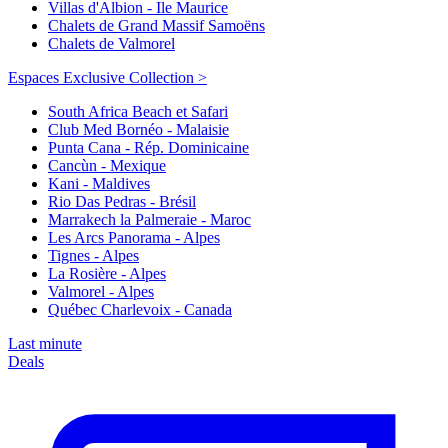
Villas d'Albion - Ile Maurice
Chalets de Grand Massif Samoëns
Chalets de Valmorel
Espaces Exclusive Collection >
South Africa Beach et Safari
Club Med Bornéo - Malaisie
Punta Cana - Rép. Dominicaine
Cancùn - Mexique
Kani - Maldives
Rio Das Pedras - Brésil
Marrakech la Palmeraie - Maroc
Les Arcs Panorama - Alpes
Tignes - Alpes
La Rosière - Alpes
Valmorel - Alpes
Québec Charlevoix - Canada
Last minute
Deals