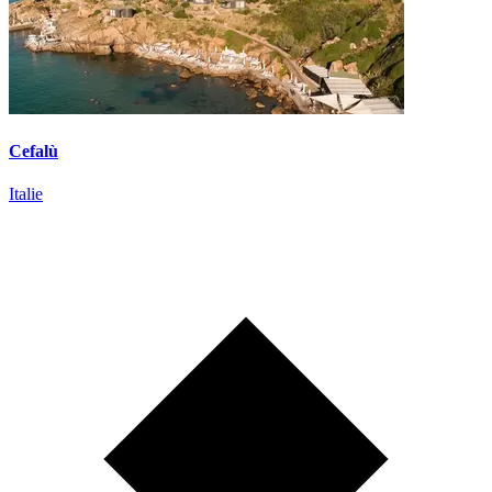
Cefalù
Italie