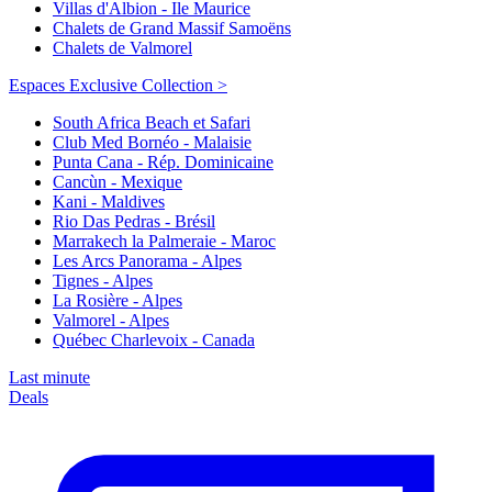
Villas d'Albion - Ile Maurice
Chalets de Grand Massif Samoëns
Chalets de Valmorel
Espaces Exclusive Collection >
South Africa Beach et Safari
Club Med Bornéo - Malaisie
Punta Cana - Rép. Dominicaine
Cancùn - Mexique
Kani - Maldives
Rio Das Pedras - Brésil
Marrakech la Palmeraie - Maroc
Les Arcs Panorama - Alpes
Tignes - Alpes
La Rosière - Alpes
Valmorel - Alpes
Québec Charlevoix - Canada
Last minute
Deals