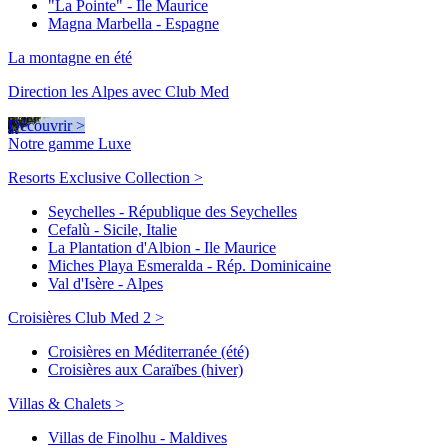
"La Pointe" - Ile Maurice
Magna Marbella - Espagne
La montagne en été
Direction les Alpes avec Club Med
Découvrir >
Notre gamme Luxe
Resorts Exclusive Collection >
Seychelles - République des Seychelles
Cefalù - Sicile, Italie
La Plantation d'Albion - Ile Maurice
Miches Playa Esmeralda - Rép. Dominicaine
Val d'Isère - Alpes
Croisières Club Med 2 >
Croisières en Méditerranée (été)
Croisières aux Caraïbes (hiver)
Villas & Chalets >
Villas de Finolhu - Maldives