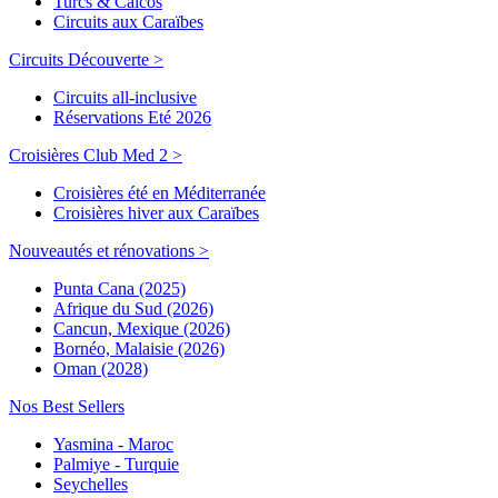
Turcs & Caicos
Circuits aux Caraïbes
Circuits Découverte >
Circuits all-inclusive
Réservations Eté 2026
Croisières Club Med 2 >
Croisières été en Méditerranée
Croisières hiver aux Caraïbes
Nouveautés et rénovations >
Punta Cana (2025)
Afrique du Sud (2026)
Cancun, Mexique (2026)
Bornéo, Malaisie (2026)
Oman (2028)
Nos Best Sellers
Yasmina - Maroc
Palmiye - Turquie
Seychelles