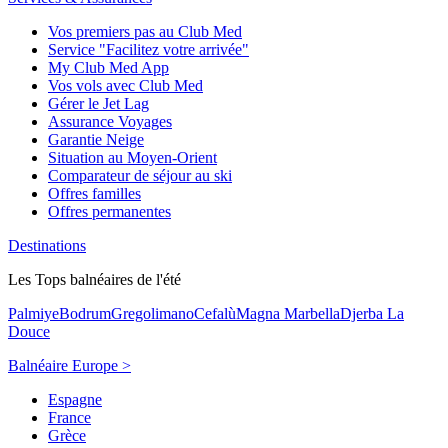
Vos premiers pas au Club Med
Service "Facilitez votre arrivée"
My Club Med App
Vos vols avec Club Med
Gérer le Jet Lag
Assurance Voyages
Garantie Neige
Situation au Moyen-Orient
Comparateur de séjour au ski
Offres familles
Offres permanentes
Destinations
Les Tops balnéaires de l'été
Palmiye
Bodrum
Gregolimano
Cefalù
Magna Marbella
Djerba La
Douce
Balnéaire Europe >
Espagne
France
Grèce