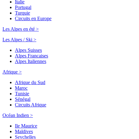
Italie
Portugal
Turquie
Circuits en Europe
Les Alpes en été >
Les Alpes / Ski >
Alpes Suisses
Alpes Francaises
Alpes Italiennes
Afrique >
Afrique du Sud
Maroc
Tunisie
Sénégal
Circuits Afrique
Océan Indien >
Ile Maurice
Maldives
Seychelles