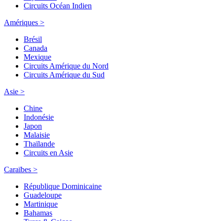
Circuits Océan Indien
Amériques >
Brésil
Canada
Mexique
Circuits Amérique du Nord
Circuits Amérique du Sud
Asie >
Chine
Indonésie
Japon
Malaisie
Thaïlande
Circuits en Asie
Caraïbes >
République Dominicaine
Guadeloupe
Martinique
Bahamas