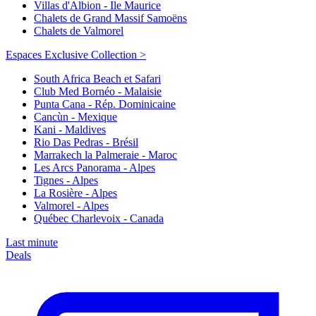
Villas d'Albion - Ile Maurice
Chalets de Grand Massif Samoëns
Chalets de Valmorel
Espaces Exclusive Collection >
South Africa Beach et Safari
Club Med Bornéo - Malaisie
Punta Cana - Rép. Dominicaine
Cancùn - Mexique
Kani - Maldives
Rio Das Pedras - Brésil
Marrakech la Palmeraie - Maroc
Les Arcs Panorama - Alpes
Tignes - Alpes
La Rosière - Alpes
Valmorel - Alpes
Québec Charlevoix - Canada
Last minute
Deals