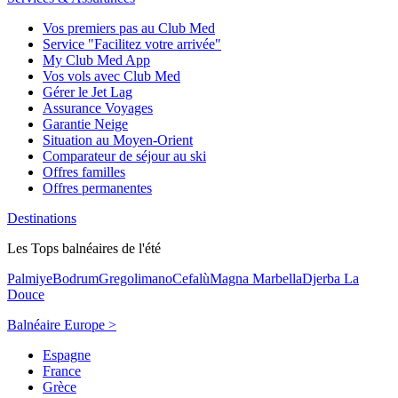
Vos premiers pas au Club Med
Service "Facilitez votre arrivée"
My Club Med App
Vos vols avec Club Med
Gérer le Jet Lag
Assurance Voyages
Garantie Neige
Situation au Moyen-Orient
Comparateur de séjour au ski
Offres familles
Offres permanentes
Destinations
Les Tops balnéaires de l'été
Palmiye
Bodrum
Gregolimano
Cefalù
Magna Marbella
Djerba La
Douce
Balnéaire Europe >
Espagne
France
Grèce