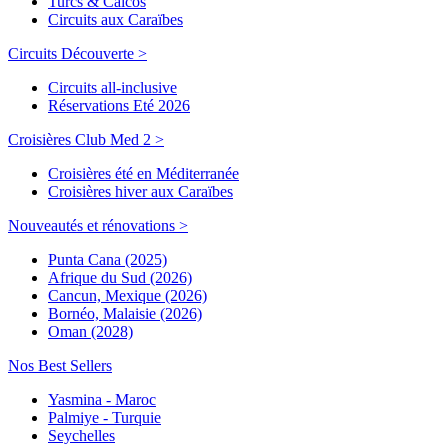
Turcs & Caicos
Circuits aux Caraïbes
Circuits Découverte >
Circuits all-inclusive
Réservations Eté 2026
Croisières Club Med 2 >
Croisières été en Méditerranée
Croisières hiver aux Caraïbes
Nouveautés et rénovations >
Punta Cana (2025)
Afrique du Sud (2026)
Cancun, Mexique (2026)
Bornéo, Malaisie (2026)
Oman (2028)
Nos Best Sellers
Yasmina - Maroc
Palmiye - Turquie
Seychelles