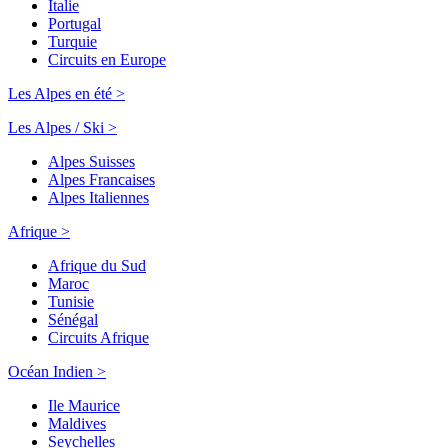
Italie
Portugal
Turquie
Circuits en Europe
Les Alpes en été >
Les Alpes / Ski >
Alpes Suisses
Alpes Francaises
Alpes Italiennes
Afrique >
Afrique du Sud
Maroc
Tunisie
Sénégal
Circuits Afrique
Océan Indien >
Ile Maurice
Maldives
Seychelles