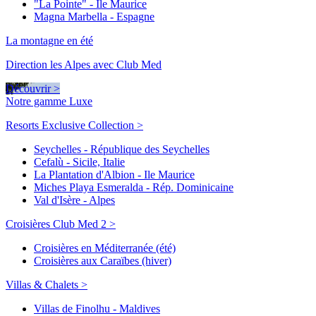
"La Pointe" - Ile Maurice
Magna Marbella - Espagne
La montagne en été
Direction les Alpes avec Club Med
Découvrir >
Notre gamme Luxe
Resorts Exclusive Collection >
Seychelles - République des Seychelles
Cefalù - Sicile, Italie
La Plantation d'Albion - Ile Maurice
Miches Playa Esmeralda - Rép. Dominicaine
Val d'Isère - Alpes
Croisières Club Med 2 >
Croisières en Méditerranée (été)
Croisières aux Caraïbes (hiver)
Villas & Chalets >
Villas de Finolhu - Maldives