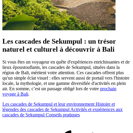
Les cascades de Sekumpul : un trésor
naturel et culturel à découvrir à Bali
Si vous êtes un voyageur en quête d'expériences enrichissantes et de
lieux époustouflants, les cascades de Sekumpul, situées dans la
région de Bali, méritent votre attention. Ces cascades offrent plus
qu'un simple éclat visuel : elles servent aussi de portail vers l'histoire
locale, la mythologie, et une gamme diversifiée d'activités en plein
air. En somme, c’est un passage obligé lors de votre
prochain
voyage à Bali
.
Les cascades de Sekumpul et leur environnement
Histoire et
légendes des cascades de Sekumpul
Activités et expériences aux
cascades de Sekumpul
Conseils pratiques