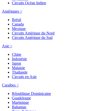
Circuits Océan Indien
Amériques >
Brésil
Canada
Mexique
Circuits Amérique du Nord
Circuits Amérique du Sud
Asie >
Chine
Indonésie
Japon
Malaisie
Thaïlande
Circuits en Asie
Caraïbes >
République Dominicaine
Guadeloupe
Martinique
Bahamas