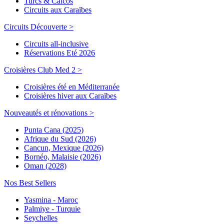
Turcs & Caicos
Circuits aux Caraïbes
Circuits Découverte >
Circuits all-inclusive
Réservations Eté 2026
Croisières Club Med 2 >
Croisières été en Méditerranée
Croisières hiver aux Caraïbes
Nouveautés et rénovations >
Punta Cana (2025)
Afrique du Sud (2026)
Cancun, Mexique (2026)
Bornéo, Malaisie (2026)
Oman (2028)
Nos Best Sellers
Yasmina - Maroc
Palmiye - Turquie
Seychelles