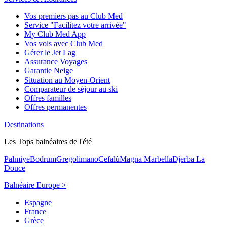
Vos premiers pas au Club Med
Service "Facilitez votre arrivée"
My Club Med App
Vos vols avec Club Med
Gérer le Jet Lag
Assurance Voyages
Garantie Neige
Situation au Moyen-Orient
Comparateur de séjour au ski
Offres familles
Offres permanentes
Destinations
Les Tops balnéaires de l'été
Palmiye
Bodrum
Gregolimano
Cefalù
Magna Marbella
Djerba La
Douce
Balnéaire Europe >
Espagne
France
Grèce