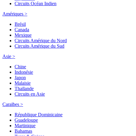
Circuits Océan Indien
Amériques >
Brésil
Canada
Mexique
Circuits Amérique du Nord
Circuits Amérique du Sud
Asie >
Chine
Indonésie
Japon
Malaisie
Thaïlande
Circuits en Asie
Caraïbes >
République Dominicaine
Guadeloupe
Martinique
Bahamas