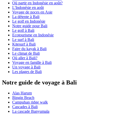
Où partir en Indonésie en août?
L'Indonésie en août
Voyage de noces en Asie
La détente à Bali
Le golf en Indonésie
Notre guide pour Bali
Le golf à Bali
Ecotourisme en Indonésie
Le surf à Bali
Kitesurf à Bali
Faire du kayak à Bali
Le climat de Bali
Où aller à Bali?
Voyage en famille à Bali
Un voyage à Bali
Les plages de Bali
Notre guide de voyage à Bali
Alas Harum
Bingin Beach
Campuhan ridge walk
Cascades à Bali
La cascade Banyumala