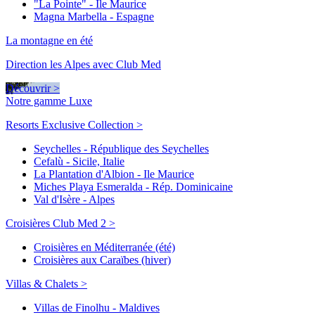
"La Pointe" - Ile Maurice
Magna Marbella - Espagne
La montagne en été
Direction les Alpes avec Club Med
Découvrir >
Notre gamme Luxe
Resorts Exclusive Collection >
Seychelles - République des Seychelles
Cefalù - Sicile, Italie
La Plantation d'Albion - Ile Maurice
Miches Playa Esmeralda - Rép. Dominicaine
Val d'Isère - Alpes
Croisières Club Med 2 >
Croisières en Méditerranée (été)
Croisières aux Caraïbes (hiver)
Villas & Chalets >
Villas de Finolhu - Maldives