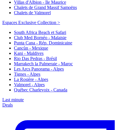
Villas d'Albion - Ile Maurice
Chalets de Grand Massif Samoëns
Chalets de Valmorel
Espaces Exclusive Collection >
South Africa Beach et Safari
Club Med Bornéo - Malaisie
Punta Cana - Rép. Dominicaine
Cancùn - Mexique
Kani - Maldives
Rio Das Pedras - Brésil
Marrakech la Palmeraie - Maroc
Les Arcs Panorama - Alpes
Tignes - Alpes
La Rosière - Alpes
Valmorel - Alpes
Québec Charlevoix - Canada
Last minute
Deals