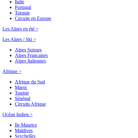
Italie
Portugal
Turquie
Circuits en Europe
Les Alpes en été >
Les Alpes / Ski >
Alpes Suisses
Alpes Francaises
Alpes Italiennes
Afrique >
Afrique du Sud
Maroc
Tunisie
Sénégal
Circuits Afrique
Océan Indien >
Ile Maurice
Maldives
Seychelles