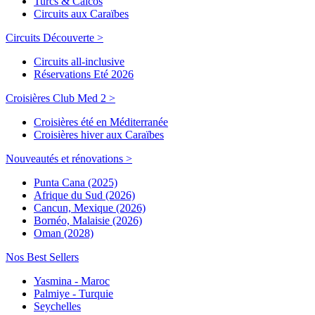
Turcs & Caicos
Circuits aux Caraïbes
Circuits Découverte >
Circuits all-inclusive
Réservations Eté 2026
Croisières Club Med 2 >
Croisières été en Méditerranée
Croisières hiver aux Caraïbes
Nouveautés et rénovations >
Punta Cana (2025)
Afrique du Sud (2026)
Cancun, Mexique (2026)
Bornéo, Malaisie (2026)
Oman (2028)
Nos Best Sellers
Yasmina - Maroc
Palmiye - Turquie
Seychelles