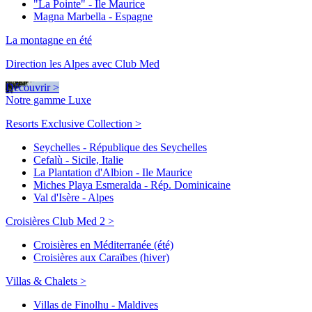
"La Pointe" - Ile Maurice
Magna Marbella - Espagne
La montagne en été
Direction les Alpes avec Club Med
Découvrir >
Notre gamme Luxe
Resorts Exclusive Collection >
Seychelles - République des Seychelles
Cefalù - Sicile, Italie
La Plantation d'Albion - Ile Maurice
Miches Playa Esmeralda - Rép. Dominicaine
Val d'Isère - Alpes
Croisières Club Med 2 >
Croisières en Méditerranée (été)
Croisières aux Caraïbes (hiver)
Villas & Chalets >
Villas de Finolhu - Maldives