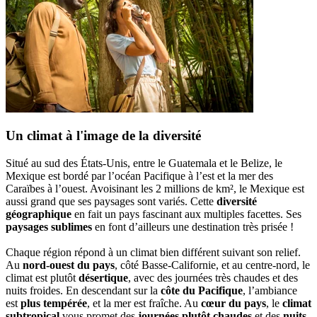
Un climat à l'image de la diversité
Situé au sud des États-Unis, entre le Guatemala et le Belize, le
Mexique est bordé par l’océan Pacifique à l’est et la mer des
Caraïbes à l’ouest. Avoisinant les 2 millions de km², le Mexique est
aussi grand que ses paysages sont variés. Cette
diversité
géographique
en fait un pays fascinant aux multiples facettes. Ses
paysages sublimes
en font d’ailleurs une destination très prisée !
Chaque région répond à un climat bien différent suivant son relief.
Au
nord-ouest du pays
, côté Basse-Californie, et au centre-nord, le
climat est plutôt
désertique
, avec des journées très chaudes et des
nuits froides. En descendant sur la
côte du Pacifique
, l’ambiance
est
plus tempérée
, et la mer est fraîche. Au
cœur du pays
, le
climat
subtropical
vous promet des
journées plutôt chaudes
et des
nuits