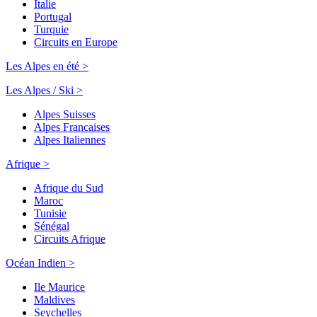
Italie
Portugal
Turquie
Circuits en Europe
Les Alpes en été >
Les Alpes / Ski >
Alpes Suisses
Alpes Francaises
Alpes Italiennes
Afrique >
Afrique du Sud
Maroc
Tunisie
Sénégal
Circuits Afrique
Océan Indien >
Ile Maurice
Maldives
Seychelles