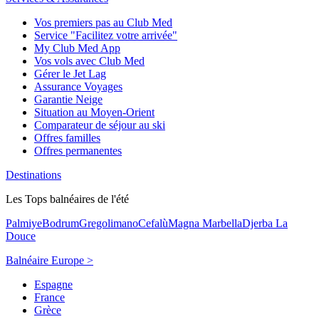
Vos premiers pas au Club Med
Service "Facilitez votre arrivée"
My Club Med App
Vos vols avec Club Med
Gérer le Jet Lag
Assurance Voyages
Garantie Neige
Situation au Moyen-Orient
Comparateur de séjour au ski
Offres familles
Offres permanentes
Destinations
Les Tops balnéaires de l'été
Palmiye
Bodrum
Gregolimano
Cefalù
Magna Marbella
Djerba La
Douce
Balnéaire Europe >
Espagne
France
Grèce