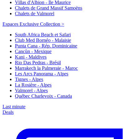
Villas d'Albion - Ile Maurice
Chalets de Grand Massif Samoëns
Chalets de Valmorel
Espaces Exclusive Collection >
South Africa Beach et Safari
Club Med Bornéo - Malaisie
Punta Cana - Rép. Dominicaine
Cancùn - Mexique
Kani - Maldives
Rio Das Pedras - Brésil
Marrakech la Palmeraie - Maroc
Les Arcs Panorama - Alpes
Tignes - Alpes
La Rosière - Alpes
Valmorel - Alpes
Québec Charlevoix - Canada
Last minute
Deals