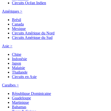
Circuits Océan Indien
Amériques >
Brésil
Canada
Mexique
Circuits Amérique du Nord
Circuits Amérique du Sud
Asie >
Chine
Indonésie
Japon
Malaisie
Thaïlande
Circuits en Asie
Caraïbes >
République Dominicaine
Guadeloupe
Martinique
Bahamas