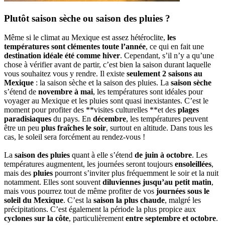
Plutôt saison sèche ou saison des pluies ?
Même si le climat au Mexique est assez hétéroclite,
les
températures sont clémentes toute l’année
, ce qui en fait une
destination idéale été comme hiver
. Cependant, s’il n’y a qu’une
chose à vérifier avant de partir, c’est bien la saison durant laquelle
vous souhaitez vous y rendre. Il existe
seulement 2 saisons au
Mexique
: la saison sèche et la saison des pluies. La
saison sèche
s’étend de
novembre à mai
, les températures sont idéales pour
voyager au Mexique et les pluies sont quasi inexistantes. C’est le
moment pour profiter des **visites culturelles **et des
plages
paradisiaques
du pays. En
décembre
, les températures peuvent
être un peu
plus fraîches le soir
, surtout en altitude. Dans tous les
cas, le soleil sera forcément au rendez-vous !
La
saison des pluies
quant à elle s’étend
de juin à octobre
. Les
températures augmentent, les journées seront toujours
ensoleillées
,
mais des
pluies
pourront s’inviter plus fréquemment le soir et la nuit
notamment. Elles sont souvent
diluviennes jusqu’au petit matin
,
mais vous pourrez tout de même profiter de vos
journées sous le
soleil du Mexique
. C’est la
saison la plus chaude
, malgré les
précipitations. C’est également la période la plus propice aux
cyclones sur la côte
, particulièrement
entre septembre et octobre
.