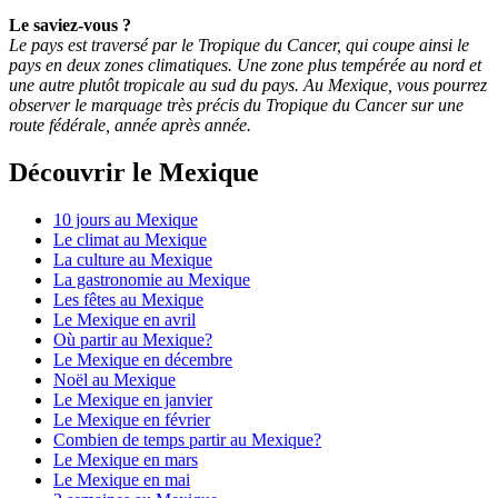
Le saviez-vous ?
Le pays est traversé par le Tropique du Cancer, qui coupe ainsi le
pays en deux zones climatiques. Une zone plus tempérée au nord et
une autre plutôt tropicale au sud du pays. Au Mexique, vous pourrez
observer le marquage très précis du Tropique du Cancer sur une
route fédérale, année après année.
Découvrir le Mexique
10 jours au Mexique
Le climat au Mexique
La culture au Mexique
La gastronomie au Mexique
Les fêtes au Mexique
Le Mexique en avril
Où partir au Mexique?
Le Mexique en décembre
Noël au Mexique
Le Mexique en janvier
Le Mexique en février
Combien de temps partir au Mexique?
Le Mexique en mars
Le Mexique en mai