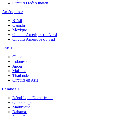
Circuits Océan Indien
Amériques >
Brésil
Canada
Mexique
Circuits Amérique du Nord
Circuits Amérique du Sud
Asie >
Chine
Indonésie
Japon
Malaisie
Thaïlande
Circuits en Asie
Caraïbes >
République Dominicaine
Guadeloupe
Martinique
Bahamas