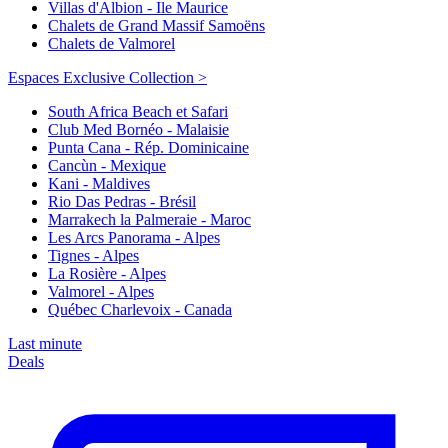
Villas d'Albion - Ile Maurice
Chalets de Grand Massif Samoëns
Chalets de Valmorel
Espaces Exclusive Collection >
South Africa Beach et Safari
Club Med Bornéo - Malaisie
Punta Cana - Rép. Dominicaine
Cancùn - Mexique
Kani - Maldives
Rio Das Pedras - Brésil
Marrakech la Palmeraie - Maroc
Les Arcs Panorama - Alpes
Tignes - Alpes
La Rosière - Alpes
Valmorel - Alpes
Québec Charlevoix - Canada
Last minute
Deals