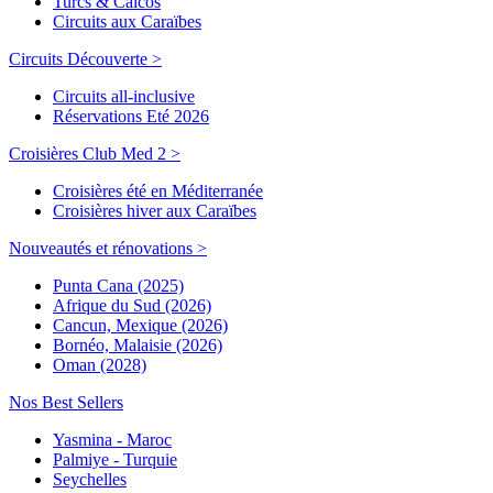
Turcs & Caicos
Circuits aux Caraïbes
Circuits Découverte >
Circuits all-inclusive
Réservations Eté 2026
Croisières Club Med 2 >
Croisières été en Méditerranée
Croisières hiver aux Caraïbes
Nouveautés et rénovations >
Punta Cana (2025)
Afrique du Sud (2026)
Cancun, Mexique (2026)
Bornéo, Malaisie (2026)
Oman (2028)
Nos Best Sellers
Yasmina - Maroc
Palmiye - Turquie
Seychelles