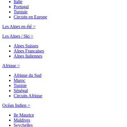
Italie
Portugal
Turquie
Circuits en Europe
Les Alpes en été >
Les Alpes / Ski >
Alpes Suisses
Alpes Francaises
Alpes Italiennes
Afrique >
Afrique du Sud
Maroc
Tunisie
Sénégal
Circuits Afrique
Océan Indien >
Ile Maurice
Maldives
Seychelles