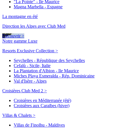
"La Pointe" - Ile Maurice
Magna Marbella - Espagne
La montagne en été
Direction les Alpes avec Club Med
Découvrir >
Notre gamme Luxe
Resorts Exclusive Collection >
Seychelles - République des Seychelles
Cefalù - Sicile, Italie
La Plantation d'Albion - Ile Maurice
Miches Playa Esmeralda - Rép. Dominicaine
Val d'Isère - Alpes
Croisières Club Med 2 >
Croisières en Méditerranée (été)
Croisières aux Caraïbes (hiver)
Villas & Chalets >
Villas de Finolhu - Maldives