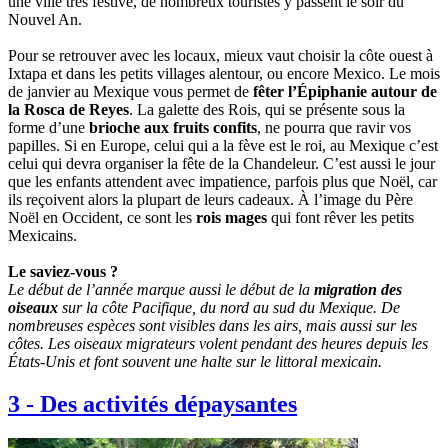
une ville très festive, de nombreux touristes y passent le soir du
Nouvel An.
Pour se retrouver avec les locaux, mieux vaut choisir la côte ouest à
Ixtapa et dans les petits villages alentour, ou encore Mexico. Le mois
de janvier au Mexique vous permet de
fêter l’Épiphanie autour de
la Rosca de Reyes
. La galette des Rois, qui se présente sous la
forme d’une
brioche aux fruits confits
, ne pourra que ravir vos
papilles. Si en Europe, celui qui a la fève est le roi, au Mexique c’est
celui qui devra organiser la fête de la Chandeleur. C’est aussi le jour
que les enfants attendent avec impatience, parfois plus que Noël, car
ils reçoivent alors la plupart de leurs cadeaux. À l’image du Père
Noël en Occident, ce sont les
rois mages
qui font rêver les petits
Mexicains.
Le saviez-vous ?
Le début de l’année marque aussi le début de la
migration des
oiseaux
sur la côte Pacifique, du nord au sud du Mexique. De
nombreuses espèces sont visibles dans les airs, mais aussi sur les
côtes. Les oiseaux migrateurs volent pendant des heures depuis les
États-Unis et font souvent une halte sur le littoral mexicain.
3
-
Des activités dépaysantes