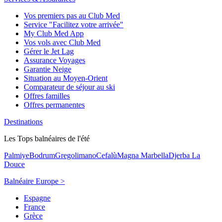
Vos premiers pas au Club Med
Service "Facilitez votre arrivée"
My Club Med App
Vos vols avec Club Med
Gérer le Jet Lag
Assurance Voyages
Garantie Neige
Situation au Moyen-Orient
Comparateur de séjour au ski
Offres familles
Offres permanentes
Destinations
Les Tops balnéaires de l'été
Palmiye
Bodrum
Gregolimano
Cefalù
Magna Marbella
Djerba La
Douce
Balnéaire Europe >
Espagne
France
Grèce