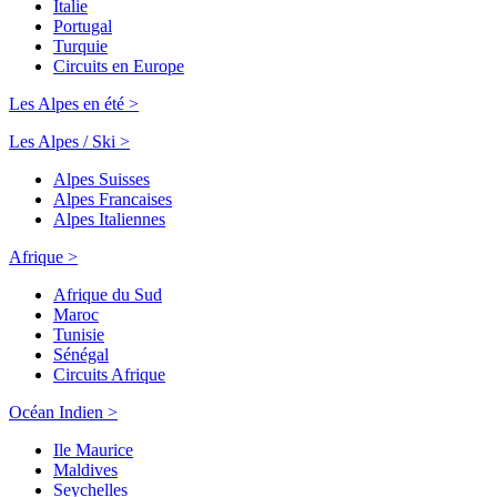
Italie
Portugal
Turquie
Circuits en Europe
Les Alpes en été >
Les Alpes / Ski >
Alpes Suisses
Alpes Francaises
Alpes Italiennes
Afrique >
Afrique du Sud
Maroc
Tunisie
Sénégal
Circuits Afrique
Océan Indien >
Ile Maurice
Maldives
Seychelles