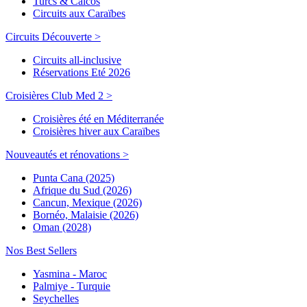
Turcs & Caicos
Circuits aux Caraïbes
Circuits Découverte >
Circuits all-inclusive
Réservations Eté 2026
Croisières Club Med 2 >
Croisières été en Méditerranée
Croisières hiver aux Caraïbes
Nouveautés et rénovations >
Punta Cana (2025)
Afrique du Sud (2026)
Cancun, Mexique (2026)
Bornéo, Malaisie (2026)
Oman (2028)
Nos Best Sellers
Yasmina - Maroc
Palmiye - Turquie
Seychelles