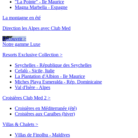
"La Pointe" - Ile Maurice
Magna Marbella - Espagne
La montagne en été
Direction les Alpes avec Club Med
Découvrir >
Notre gamme Luxe
Resorts Exclusive Collection >
Seychelles - République des Seychelles
Cefalù - Sicile, Italie
La Plantation d'Albion - Ile Maurice
Miches Playa Esmeralda - Rép. Dominicaine
Val d'Isère - Alpes
Croisières Club Med 2 >
Croisières en Méditerranée (été)
Croisières aux Caraïbes (hiver)
Villas & Chalets >
Villas de Finolhu - Maldives