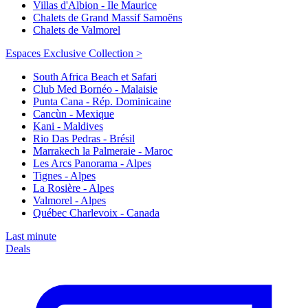
Villas d'Albion - Ile Maurice
Chalets de Grand Massif Samoëns
Chalets de Valmorel
Espaces Exclusive Collection >
South Africa Beach et Safari
Club Med Bornéo - Malaisie
Punta Cana - Rép. Dominicaine
Cancùn - Mexique
Kani - Maldives
Rio Das Pedras - Brésil
Marrakech la Palmeraie - Maroc
Les Arcs Panorama - Alpes
Tignes - Alpes
La Rosière - Alpes
Valmorel - Alpes
Québec Charlevoix - Canada
Last minute
Deals