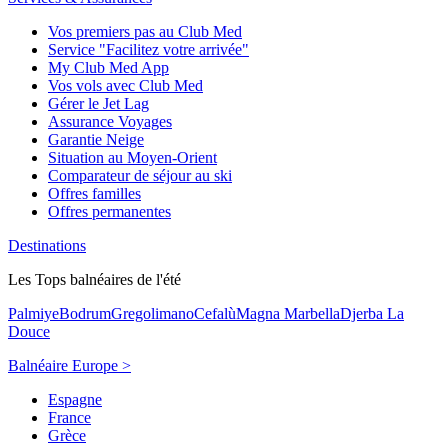
Vos premiers pas au Club Med
Service "Facilitez votre arrivée"
My Club Med App
Vos vols avec Club Med
Gérer le Jet Lag
Assurance Voyages
Garantie Neige
Situation au Moyen-Orient
Comparateur de séjour au ski
Offres familles
Offres permanentes
Destinations
Les Tops balnéaires de l'été
Palmiye
Bodrum
Gregolimano
Cefalù
Magna Marbella
Djerba La
Douce
Balnéaire Europe >
Espagne
France
Grèce