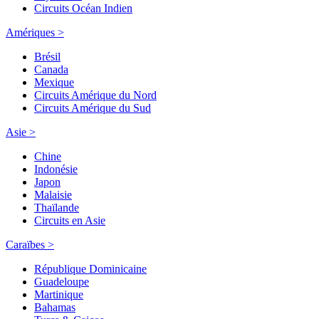
Circuits Océan Indien
Amériques >
Brésil
Canada
Mexique
Circuits Amérique du Nord
Circuits Amérique du Sud
Asie >
Chine
Indonésie
Japon
Malaisie
Thaïlande
Circuits en Asie
Caraïbes >
République Dominicaine
Guadeloupe
Martinique
Bahamas