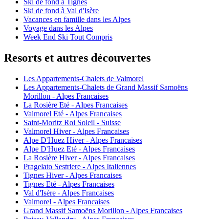
Ski de fond à Tignes
Ski de fond à Val d'Isère
Vacances en famille dans les Alpes
Voyage dans les Alpes
Week End Ski Tout Compris
Resorts et autres découvertes
Les Appartements-Chalets de Valmorel
Les Appartements-Chalets de Grand Massif Samoëns
Morillon - Alpes Francaises
La Rosière Eté - Alpes Francaises
Valmorel Eté - Alpes Francaises
Saint-Moritz Roi Soleil - Suisse
Valmorel Hiver - Alpes Francaises
Alpe D'Huez Hiver - Alpes Francaises
Alpe D'Huez Eté - Alpes Francaises
La Rosière Hiver - Alpes Francaises
Pragelato Sestriere - Alpes Italiennes
Tignes Hiver - Alpes Francaises
Tignes Eté - Alpes Francaises
Val d'Isère - Alpes Francaises
Valmorel - Alpes Francaises
Grand Massif Samoëns Morillon - Alpes Francaises