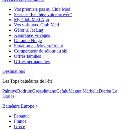
Vos premiers pas au Club Med
Service "Facilitez votre arrivée"
My Club Med App
Vos vols avec Club Med
Gérer le Jet Lag
Assurance Voyages
Garantie Neige
Situation au Moyen-Orient
Comparateur de séjour au ski
Offres familles
Offres permanentes
Destinations
Les Tops balnéaires de l'été
Palmiye
Bodrum
Gregolimano
Cefalù
Magna Marbella
Djerba La
Douce
Balnéaire Europe >
Espagne
France
Grèce