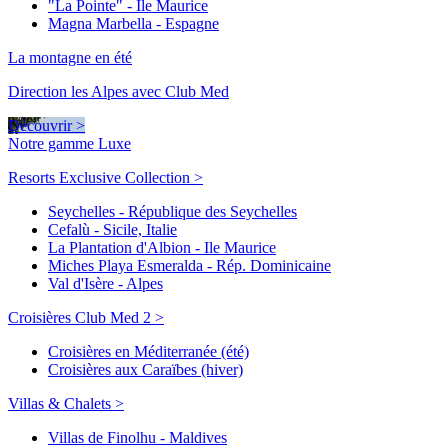
"La Pointe" - Ile Maurice
Magna Marbella - Espagne
La montagne en été
Direction les Alpes avec Club Med
Découvrir >
Notre gamme Luxe
Resorts Exclusive Collection >
Seychelles - République des Seychelles
Cefalù - Sicile, Italie
La Plantation d'Albion - Ile Maurice
Miches Playa Esmeralda - Rép. Dominicaine
Val d'Isère - Alpes
Croisières Club Med 2 >
Croisières en Méditerranée (été)
Croisières aux Caraïbes (hiver)
Villas & Chalets >
Villas de Finolhu - Maldives