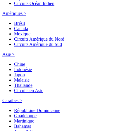
Circuits Océan Indien
Amériques >
Brésil
Canada
Mexique
Circuits Amérique du Nord
Circuits Amérique du Sud
Asie >
Chine
Indonésie
Japon
Malaisie
Thaïlande
Circuits en Asie
Caraïbes >
République Dominicaine
Guadeloupe
Martinique
Bahamas