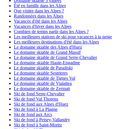
Domaine skiable 3 vallées
Été en famille dans les Alpes
Que visiter dans les Alpes ?
Randonnées dans les Alpes
Vacances d'été dans les Alpes
Vacances d'hiver dans les Alpes
Combien de temps partir dans les Alpes ?
Les meilleures stations de ski pour vacances à la neige
Les meilleures destinations d'été dans les Alpes
Le domaine skiable des Alpes d'Huez
Le domaine skiable de Grand Massif
Le domaine skiable de Grand Serre-Chevalier
Le domaine skiable Haute-Engadine
Le domaine skiable de Paradiski
Le domaine skiable Sestrieres
Le domaine skiable de Tignes Val
Le domaine skiable de Vialattea
Le domaine skiable de Zermatt
Ski de fond Serre-Chevalier
Ski de fond Val Thorens
Ski de fond aux Alpes d'Huez
Ski de fond à La Plagne
Ski de fond aux Arcs
Ski de fond à Peisey-Vallandry
Ski de fond à Saint-Moritz