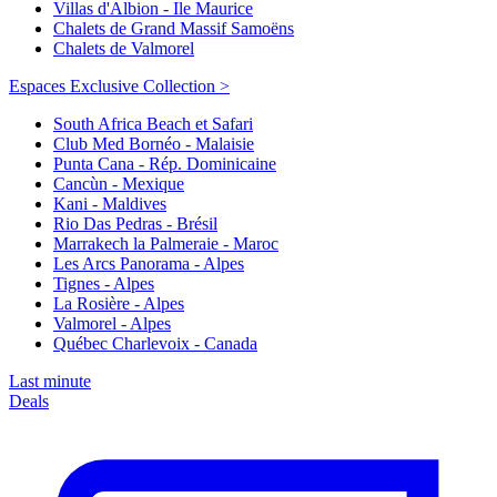
Villas d'Albion - Ile Maurice
Chalets de Grand Massif Samoëns
Chalets de Valmorel
Espaces Exclusive Collection >
South Africa Beach et Safari
Club Med Bornéo - Malaisie
Punta Cana - Rép. Dominicaine
Cancùn - Mexique
Kani - Maldives
Rio Das Pedras - Brésil
Marrakech la Palmeraie - Maroc
Les Arcs Panorama - Alpes
Tignes - Alpes
La Rosière - Alpes
Valmorel - Alpes
Québec Charlevoix - Canada
Last minute
Deals