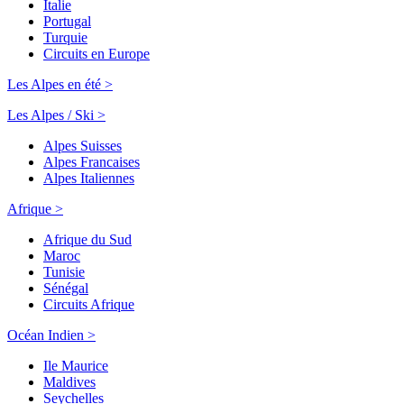
Italie
Portugal
Turquie
Circuits en Europe
Les Alpes en été >
Les Alpes / Ski >
Alpes Suisses
Alpes Francaises
Alpes Italiennes
Afrique >
Afrique du Sud
Maroc
Tunisie
Sénégal
Circuits Afrique
Océan Indien >
Ile Maurice
Maldives
Seychelles