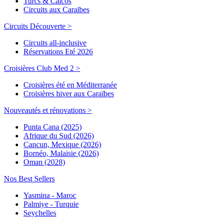
Turcs & Caicos
Circuits aux Caraïbes
Circuits Découverte >
Circuits all-inclusive
Réservations Eté 2026
Croisières Club Med 2 >
Croisières été en Méditerranée
Croisières hiver aux Caraïbes
Nouveautés et rénovations >
Punta Cana (2025)
Afrique du Sud (2026)
Cancun, Mexique (2026)
Bornéo, Malaisie (2026)
Oman (2028)
Nos Best Sellers
Yasmina - Maroc
Palmiye - Turquie
Seychelles