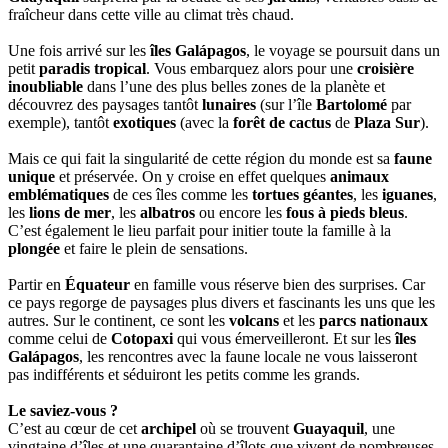
fraîcheur dans cette ville au climat très chaud.
Une fois arrivé sur les
îles Galápagos
, le voyage se poursuit dans un
petit
paradis tropical
. Vous embarquez alors pour une
croisière
inoubliable
dans l’une des plus belles zones de la planète et
découvrez des paysages tantôt
lunaires
(sur l’île
Bartolomé
par
exemple), tantôt
exotiques
(avec la
forêt de cactus
de
Plaza Sur
).
Mais ce qui fait la singularité de cette région du monde est sa
faune
unique
et préservée. On y croise en effet quelques
animaux
emblématiques
de ces îles comme les
tortues géantes
, les
iguanes
,
les
lions de mer
, les
albatros
ou encore les
fous à pieds bleus
.
C’est également le lieu parfait pour initier toute la famille à la
plongée
et faire le plein de sensations.
Partir en
Équateur
en famille vous réserve bien des surprises. Car
ce pays regorge de paysages plus divers et fascinants les uns que les
autres. Sur le continent, ce sont les
volcans
et les
parcs nationaux
comme celui de
Cotopaxi
qui vous émerveilleront. Et sur les
îles
Galápagos
, les rencontres avec la faune locale ne vous laisseront
pas indifférents et séduiront les petits comme les grands.
Le saviez-vous ?
C’est au cœur de cet
archipel
où se trouvent
Guayaquil
, une
vingtaine d’îles et une quarantaine d’îlots que vivent de nombreuses