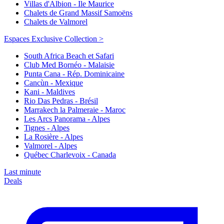
Villas d'Albion - Ile Maurice
Chalets de Grand Massif Samoëns
Chalets de Valmorel
Espaces Exclusive Collection >
South Africa Beach et Safari
Club Med Bornéo - Malaisie
Punta Cana - Rép. Dominicaine
Cancùn - Mexique
Kani - Maldives
Rio Das Pedras - Brésil
Marrakech la Palmeraie - Maroc
Les Arcs Panorama - Alpes
Tignes - Alpes
La Rosière - Alpes
Valmorel - Alpes
Québec Charlevoix - Canada
Last minute
Deals