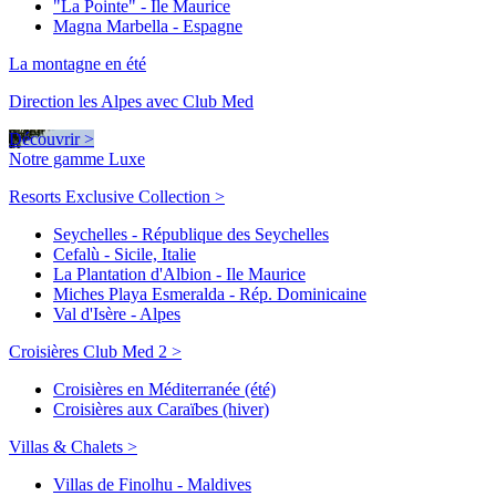
"La Pointe" - Ile Maurice
Magna Marbella - Espagne
La montagne en été
Direction les Alpes avec Club Med
Découvrir >
Notre gamme Luxe
Resorts Exclusive Collection >
Seychelles - République des Seychelles
Cefalù - Sicile, Italie
La Plantation d'Albion - Ile Maurice
Miches Playa Esmeralda - Rép. Dominicaine
Val d'Isère - Alpes
Croisières Club Med 2 >
Croisières en Méditerranée (été)
Croisières aux Caraïbes (hiver)
Villas & Chalets >
Villas de Finolhu - Maldives