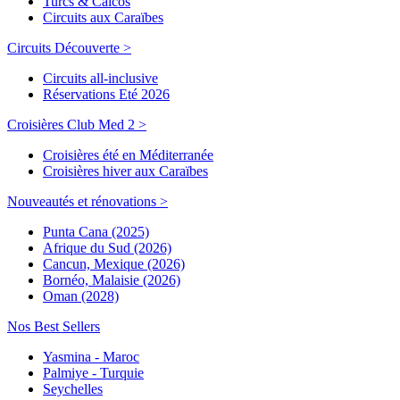
Turcs & Caicos
Circuits aux Caraïbes
Circuits Découverte >
Circuits all-inclusive
Réservations Eté 2026
Croisières Club Med 2 >
Croisières été en Méditerranée
Croisières hiver aux Caraïbes
Nouveautés et rénovations >
Punta Cana (2025)
Afrique du Sud (2026)
Cancun, Mexique (2026)
Bornéo, Malaisie (2026)
Oman (2028)
Nos Best Sellers
Yasmina - Maroc
Palmiye - Turquie
Seychelles