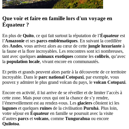
Que voir et faire en famille lors d'un voyage en
Équateur ?
En plus de
Quito
, ce qui fait surtout la réputation de l’
Équateur
est
l’
Amazonie
et ses
parcs emblématiques
. En suivant la cordillère
des
Andes
, vous arrivez alors au cœur de cette
jungle luxuriante
à
la faune et la flore incroyables. Les rencontres sont ici nombreuses,
tant avec quelques
animaux exotiques
comme les
colibris
, qu’avec
la
population locale
, vivant encore en communautés.
Et petits et grands peuvent alors partir à la découverte de ce territoire
incroyable. Dans le
parc national Cotopaxi
, par exemple, vous
pouvez y admirer le plus grand volcan du pays, le
volcan Cotopaxi
.
Encore en activité, il lui arrive de se réveiller et de limiter l’accès à
cette zone. Mais pour ceux qui ont la chance de s’y rendre,
l’émerveillement est au rendez-vous. Les
glaciers
côtoient ici les
lagunes
et quelques
ruines
de la civilisation
Puruhá
. Plus loin,
votre séjour en
Équateur
en famille se poursuit avec la visite
d’autres
parcs
et
volcans
, comme
Tungurahua
ou encore
Quilotoa
.