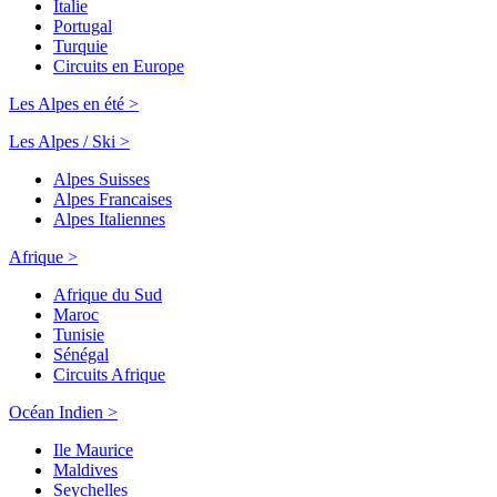
Italie
Portugal
Turquie
Circuits en Europe
Les Alpes en été >
Les Alpes / Ski >
Alpes Suisses
Alpes Francaises
Alpes Italiennes
Afrique >
Afrique du Sud
Maroc
Tunisie
Sénégal
Circuits Afrique
Océan Indien >
Ile Maurice
Maldives
Seychelles