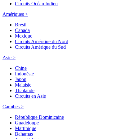
Circuits Océan Indien
Amériques >
Brésil
Canada
Mexique
Circuits Amérique du Nord
Circuits Amérique du Sud
Asie >
Chine
Indonésie
Japon
Malaisie
Thaïlande
Circuits en Asie
Caraïbes >
République Dominicaine
Guadeloupe
Martinique
Bahamas