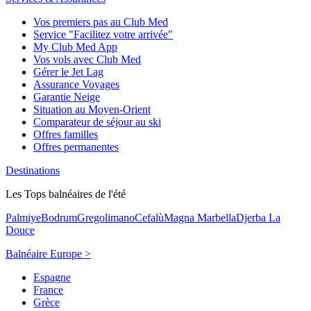
Vos premiers pas au Club Med
Service "Facilitez votre arrivée"
My Club Med App
Vos vols avec Club Med
Gérer le Jet Lag
Assurance Voyages
Garantie Neige
Situation au Moyen-Orient
Comparateur de séjour au ski
Offres familles
Offres permanentes
Destinations
Les Tops balnéaires de l'été
Palmiye
Bodrum
Gregolimano
Cefalù
Magna Marbella
Djerba La
Douce
Balnéaire Europe >
Espagne
France
Grèce