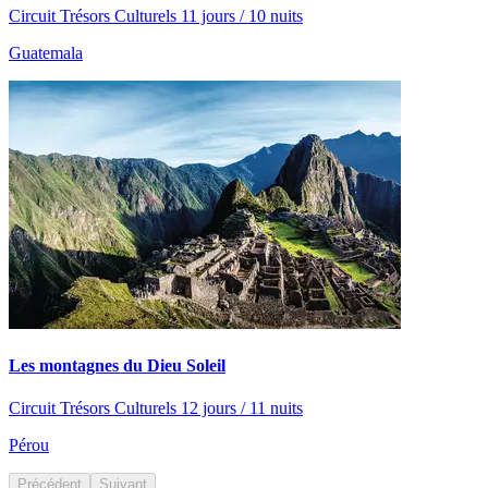
Circuit Trésors Culturels 11 jours / 10 nuits
Guatemala
Les montagnes du Dieu Soleil
Circuit Trésors Culturels 12 jours / 11 nuits
Pérou
Précédent
Suivant