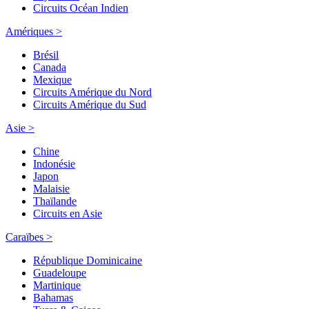
Circuits Océan Indien
Amériques >
Brésil
Canada
Mexique
Circuits Amérique du Nord
Circuits Amérique du Sud
Asie >
Chine
Indonésie
Japon
Malaisie
Thaïlande
Circuits en Asie
Caraïbes >
République Dominicaine
Guadeloupe
Martinique
Bahamas