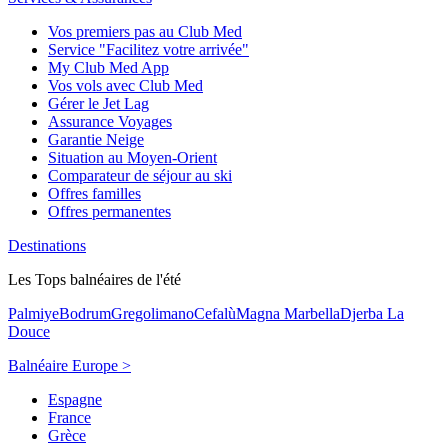
Vos premiers pas au Club Med
Service "Facilitez votre arrivée"
My Club Med App
Vos vols avec Club Med
Gérer le Jet Lag
Assurance Voyages
Garantie Neige
Situation au Moyen-Orient
Comparateur de séjour au ski
Offres familles
Offres permanentes
Destinations
Les Tops balnéaires de l'été
Palmiye
Bodrum
Gregolimano
Cefalù
Magna Marbella
Djerba La
Douce
Balnéaire Europe >
Espagne
France
Grèce