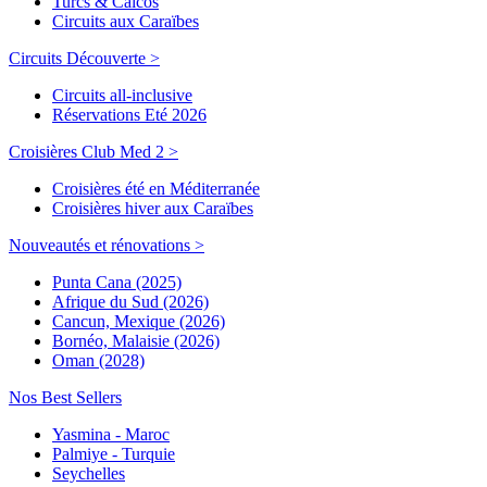
Turcs & Caicos
Circuits aux Caraïbes
Circuits Découverte >
Circuits all-inclusive
Réservations Eté 2026
Croisières Club Med 2 >
Croisières été en Méditerranée
Croisières hiver aux Caraïbes
Nouveautés et rénovations >
Punta Cana (2025)
Afrique du Sud (2026)
Cancun, Mexique (2026)
Bornéo, Malaisie (2026)
Oman (2028)
Nos Best Sellers
Yasmina - Maroc
Palmiye - Turquie
Seychelles