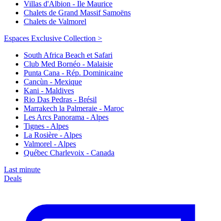
Villas d'Albion - Ile Maurice
Chalets de Grand Massif Samoëns
Chalets de Valmorel
Espaces Exclusive Collection >
South Africa Beach et Safari
Club Med Bornéo - Malaisie
Punta Cana - Rép. Dominicaine
Cancùn - Mexique
Kani - Maldives
Rio Das Pedras - Brésil
Marrakech la Palmeraie - Maroc
Les Arcs Panorama - Alpes
Tignes - Alpes
La Rosière - Alpes
Valmorel - Alpes
Québec Charlevoix - Canada
Last minute
Deals