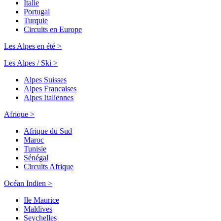
Italie
Portugal
Turquie
Circuits en Europe
Les Alpes en été >
Les Alpes / Ski >
Alpes Suisses
Alpes Francaises
Alpes Italiennes
Afrique >
Afrique du Sud
Maroc
Tunisie
Sénégal
Circuits Afrique
Océan Indien >
Ile Maurice
Maldives
Seychelles