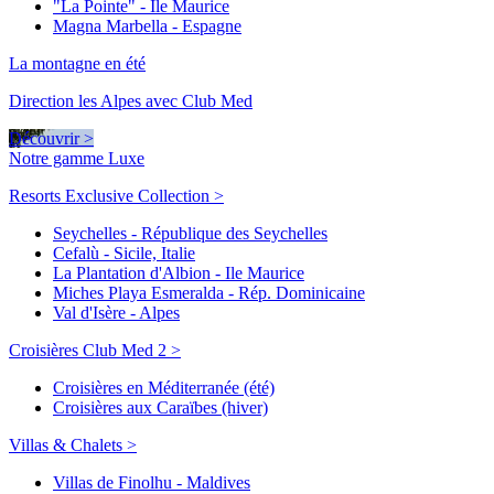
"La Pointe" - Ile Maurice
Magna Marbella - Espagne
La montagne en été
Direction les Alpes avec Club Med
Découvrir >
Notre gamme Luxe
Resorts Exclusive Collection >
Seychelles - République des Seychelles
Cefalù - Sicile, Italie
La Plantation d'Albion - Ile Maurice
Miches Playa Esmeralda - Rép. Dominicaine
Val d'Isère - Alpes
Croisières Club Med 2 >
Croisières en Méditerranée (été)
Croisières aux Caraïbes (hiver)
Villas & Chalets >
Villas de Finolhu - Maldives