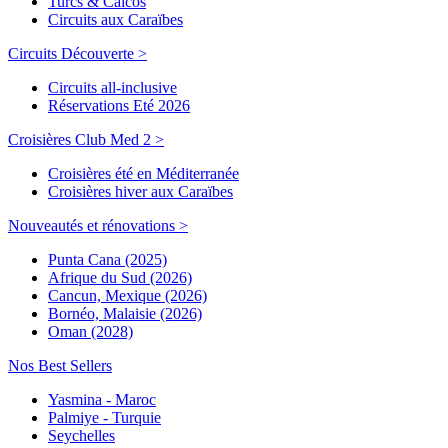
Turcs & Caicos
Circuits aux Caraïbes
Circuits Découverte >
Circuits all-inclusive
Réservations Eté 2026
Croisières Club Med 2 >
Croisières été en Méditerranée
Croisières hiver aux Caraïbes
Nouveautés et rénovations >
Punta Cana (2025)
Afrique du Sud (2026)
Cancun, Mexique (2026)
Bornéo, Malaisie (2026)
Oman (2028)
Nos Best Sellers
Yasmina - Maroc
Palmiye - Turquie
Seychelles