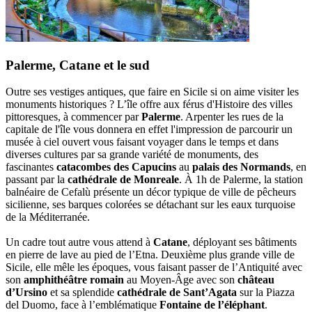
Palerme, Catane et le sud
Outre ses vestiges antiques, que faire en Sicile si on aime visiter les
monuments historiques ? L’île offre aux férus d'Histoire des villes
pittoresques, à commencer par
Palerme
. Arpenter les rues de la
capitale de l'île vous donnera en effet l'impression de parcourir un
musée à ciel ouvert vous faisant voyager dans le temps et dans
diverses cultures par sa grande variété de monuments, des
fascinantes
catacombes des Capucins
au
palais des Normands
, en
passant par la
cathédrale de Monreale
. À 1h de Palerme, la station
balnéaire de Cefalù présente un décor typique de ville de pêcheurs
sicilienne, ses barques colorées se détachant sur les eaux turquoise
de la Méditerranée.
Un cadre tout autre vous attend à
Catane
, déployant ses bâtiments
en pierre de lave au pied de l’Etna. Deuxième plus grande ville de
Sicile, elle mêle les époques, vous faisant passer de l’Antiquité avec
son
amphithéâtre romain
au Moyen-Âge avec son
château
d’Ursino
et sa splendide
cathédrale de Sant’Agata
sur la Piazza
del Duomo, face à l’emblématique
Fontaine de l’éléphant
.