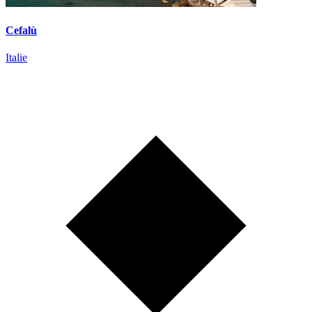
Cefalù
Italie