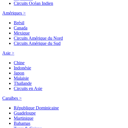
Circuits Océan Indien
Amériques >
Brésil
Canada
Mexique
Circuits Amérique du Nord
Circuits Amérique du Sud
Asie >
Chine
Indonésie
Japon
Malaisie
Thaïlande
Circuits en Asie
Caraïbes >
République Dominicaine
Guadeloupe
Martinique
Bahamas