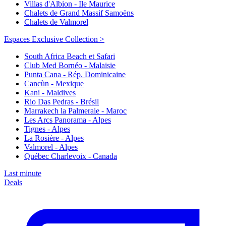
Villas d'Albion - Ile Maurice
Chalets de Grand Massif Samoëns
Chalets de Valmorel
Espaces Exclusive Collection >
South Africa Beach et Safari
Club Med Bornéo - Malaisie
Punta Cana - Rép. Dominicaine
Cancùn - Mexique
Kani - Maldives
Rio Das Pedras - Brésil
Marrakech la Palmeraie - Maroc
Les Arcs Panorama - Alpes
Tignes - Alpes
La Rosière - Alpes
Valmorel - Alpes
Québec Charlevoix - Canada
Last minute
Deals