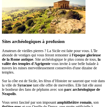
Sites archéologiques à profusion
Amateurs de vieilles pierres ? La Sicile est faite pour vous. L'île
abonde de vestiges qui vous feront remonter à
l'époque glorieuse
de la Rome antique
. Site archéologique le plus connu de tous,
la
vallée des temples d'Agrigente
vous invite à une belle balade à
travers les ruines merveilleusement conservées d'une dizaine de
temples.
Sur la côte est de Sicile, les férus d’Histoire ne sauront que voir dans
la ville de
Syracuse
tant elle offre de merveilles. Elle fait elle aussi
le bonheur des fans de péplums avec son
parc archéologique de
Neapolis
.
Vous serez fasciné par son imposant
amphithéâtre romain
, son
théâtre grec
et son Oreille de Denys, une grotte artificielle à