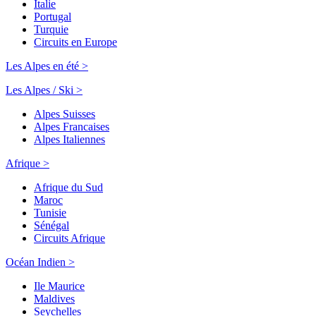
Italie
Portugal
Turquie
Circuits en Europe
Les Alpes en été >
Les Alpes / Ski >
Alpes Suisses
Alpes Francaises
Alpes Italiennes
Afrique >
Afrique du Sud
Maroc
Tunisie
Sénégal
Circuits Afrique
Océan Indien >
Ile Maurice
Maldives
Seychelles