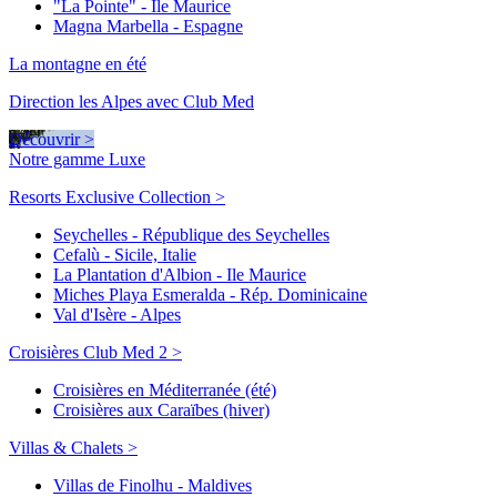
"La Pointe" - Ile Maurice
Magna Marbella - Espagne
La montagne en été
Direction les Alpes avec Club Med
Découvrir >
Notre gamme Luxe
Resorts Exclusive Collection >
Seychelles - République des Seychelles
Cefalù - Sicile, Italie
La Plantation d'Albion - Ile Maurice
Miches Playa Esmeralda - Rép. Dominicaine
Val d'Isère - Alpes
Croisières Club Med 2 >
Croisières en Méditerranée (été)
Croisières aux Caraïbes (hiver)
Villas & Chalets >
Villas de Finolhu - Maldives