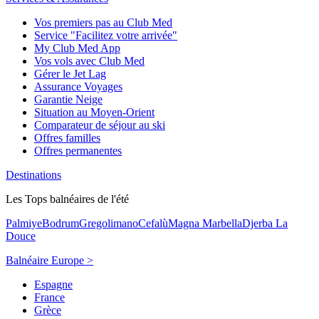
Vos premiers pas au Club Med
Service "Facilitez votre arrivée"
My Club Med App
Vos vols avec Club Med
Gérer le Jet Lag
Assurance Voyages
Garantie Neige
Situation au Moyen-Orient
Comparateur de séjour au ski
Offres familles
Offres permanentes
Destinations
Les Tops balnéaires de l'été
Palmiye
Bodrum
Gregolimano
Cefalù
Magna Marbella
Djerba La
Douce
Balnéaire Europe >
Espagne
France
Grèce