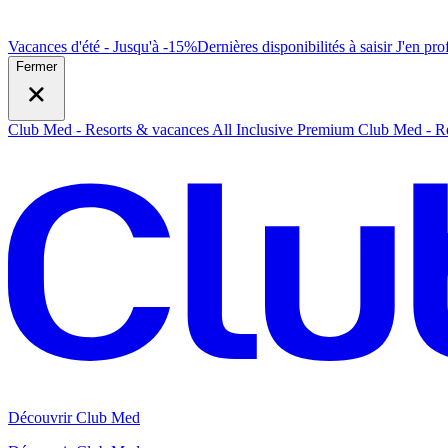
Vacances d'été - Jusqu'à -15%
Dernières disponibilités à saisir
J
'en prof
Fermer
Club Med - Resorts & vacances All Inclusive Premium
Club Med - Re
Découvrir Club Med