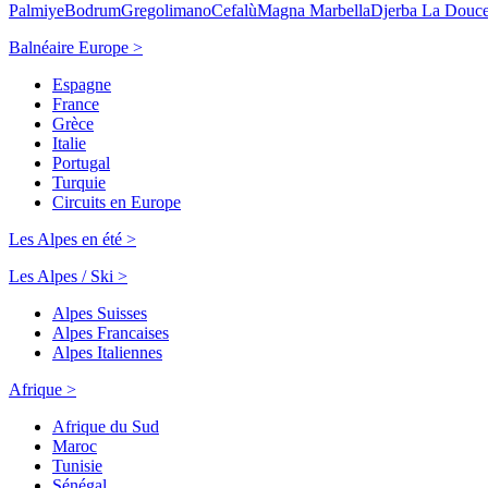
Palmiye
Bodrum
Gregolimano
Cefalù
Magna Marbella
Djerba La Douc
Balnéaire Europe >
Espagne
France
Grèce
Italie
Portugal
Turquie
Circuits en Europe
Les Alpes en été >
Les Alpes / Ski >
Alpes Suisses
Alpes Francaises
Alpes Italiennes
Afrique >
Afrique du Sud
Maroc
Tunisie
Sénégal