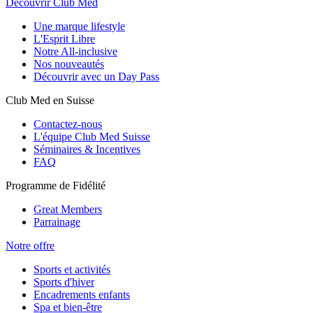
Découvrir Club Med
Une marque lifestyle
L'Esprit Libre
Notre All-inclusive
Nos nouveautés
Découvrir avec un Day Pass
Club Med en Suisse
Contactez-nous
L'équipe Club Med Suisse
Séminaires & Incentives
FAQ
Programme de Fidélité
Great Members
Parrainage
Notre offre
Sports et activités
Sports d'hiver
Encadrements enfants
Spa et bien-être