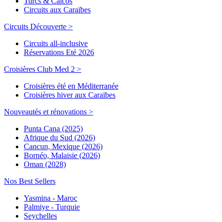
Turcs & Caicos
Circuits aux Caraïbes
Circuits Découverte >
Circuits all-inclusive
Réservations Eté 2026
Croisières Club Med 2 >
Croisières été en Méditerranée
Croisières hiver aux Caraïbes
Nouveautés et rénovations >
Punta Cana (2025)
Afrique du Sud (2026)
Cancun, Mexique (2026)
Bornéo, Malaisie (2026)
Oman (2028)
Nos Best Sellers
Yasmina - Maroc
Palmiye - Turquie
Seychelles