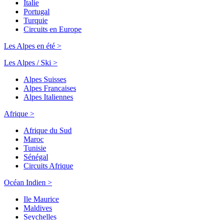
Italie
Portugal
Turquie
Circuits en Europe
Les Alpes en été >
Les Alpes / Ski >
Alpes Suisses
Alpes Francaises
Alpes Italiennes
Afrique >
Afrique du Sud
Maroc
Tunisie
Sénégal
Circuits Afrique
Océan Indien >
Ile Maurice
Maldives
Seychelles