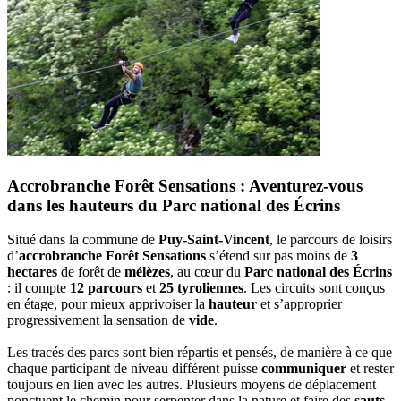
Accrobranche Forêt Sensations : Aventurez-vous
dans les hauteurs du Parc national des Écrins
Situé dans la commune de
Puy-Saint-Vincent
, le parcours de loisirs
d’
accrobranche Forêt Sensations
s’étend sur pas moins de
3
hectares
de forêt de
mélèzes
, au cœur du
Parc national des Écrins
: il compte
12 parcours
et
25 tyroliennes
. Les circuits sont conçus
en étage, pour mieux apprivoiser la
hauteur
et s’approprier
progressivement la sensation de
vide
.
Les tracés des parcs sont bien répartis et pensés, de manière à ce que
chaque participant de niveau différent puisse
communiquer
et rester
toujours en lien avec les autres. Plusieurs moyens de déplacement
ponctuent le chemin pour serpenter dans la nature et faire des
sauts