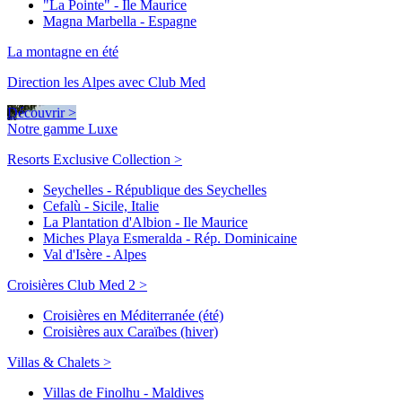
"La Pointe" - Ile Maurice
Magna Marbella - Espagne
La montagne en été
Direction les Alpes avec Club Med
Découvrir >
Notre gamme Luxe
Resorts Exclusive Collection >
Seychelles - République des Seychelles
Cefalù - Sicile, Italie
La Plantation d'Albion - Ile Maurice
Miches Playa Esmeralda - Rép. Dominicaine
Val d'Isère - Alpes
Croisières Club Med 2 >
Croisières en Méditerranée (été)
Croisières aux Caraïbes (hiver)
Villas & Chalets >
Villas de Finolhu - Maldives