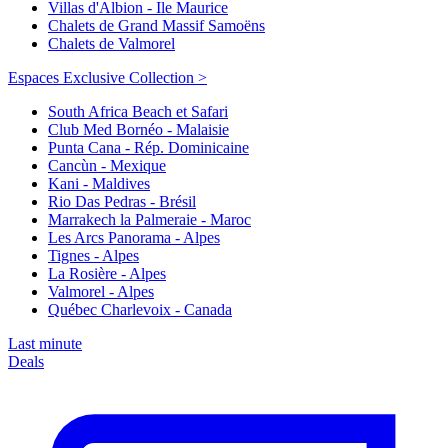
Villas d'Albion - Ile Maurice
Chalets de Grand Massif Samoëns
Chalets de Valmorel
Espaces Exclusive Collection >
South Africa Beach et Safari
Club Med Bornéo - Malaisie
Punta Cana - Rép. Dominicaine
Cancùn - Mexique
Kani - Maldives
Rio Das Pedras - Brésil
Marrakech la Palmeraie - Maroc
Les Arcs Panorama - Alpes
Tignes - Alpes
La Rosière - Alpes
Valmorel - Alpes
Québec Charlevoix - Canada
Last minute
Deals