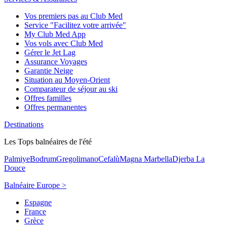
Vos premiers pas au Club Med
Service "Facilitez votre arrivée"
My Club Med App
Vos vols avec Club Med
Gérer le Jet Lag
Assurance Voyages
Garantie Neige
Situation au Moyen-Orient
Comparateur de séjour au ski
Offres familles
Offres permanentes
Destinations
Les Tops balnéaires de l'été
Palmiye
Bodrum
Gregolimano
Cefalù
Magna Marbella
Djerba La
Douce
Balnéaire Europe >
Espagne
France
Grèce