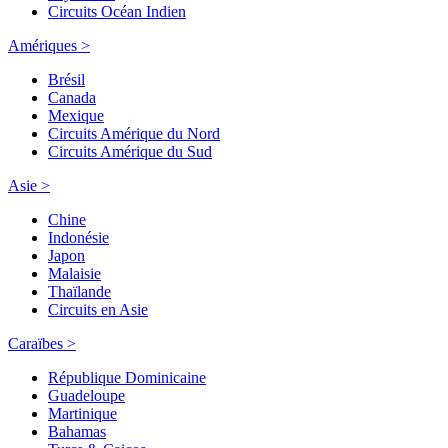
Circuits Océan Indien
Amériques >
Brésil
Canada
Mexique
Circuits Amérique du Nord
Circuits Amérique du Sud
Asie >
Chine
Indonésie
Japon
Malaisie
Thaïlande
Circuits en Asie
Caraïbes >
République Dominicaine
Guadeloupe
Martinique
Bahamas