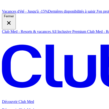
Vacances d'été - Jusqu'à -15%
Dernières disponibilités à saisir
J
'en prof
Fermer
Club Med - Resorts & vacances All Inclusive Premium
Club Med - Re
Découvrir Club Med