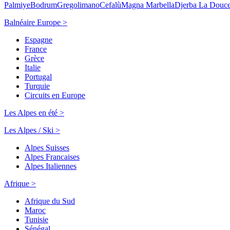
Palmiye
Bodrum
Gregolimano
Cefalù
Magna Marbella
Djerba La Douc
Balnéaire Europe >
Espagne
France
Grèce
Italie
Portugal
Turquie
Circuits en Europe
Les Alpes en été >
Les Alpes / Ski >
Alpes Suisses
Alpes Francaises
Alpes Italiennes
Afrique >
Afrique du Sud
Maroc
Tunisie
Sénégal