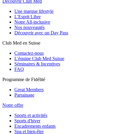
Découvrir Club Med
Une marque lifestyle
L'Esprit Libre
Notre All-inclusive
Nos nouveautés
Découvrir avec un Day Pass
Club Med en Suisse
Contactez-nous
L'équipe Club Med Suisse
Séminaires & Incentives
FAQ
Programme de Fidélité
Great Members
Parrainage
Notre offre
Sports et activités
Sports d'hiver
Encadrements enfants
Spa et bien-être