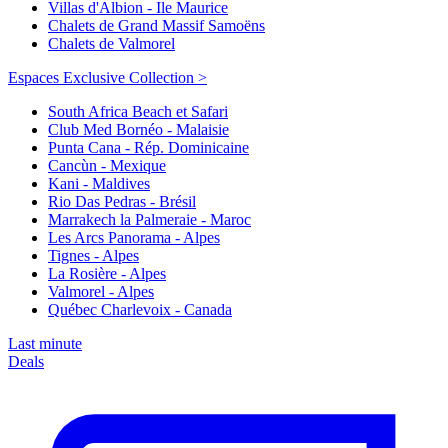
Villas d'Albion - Ile Maurice
Chalets de Grand Massif Samoëns
Chalets de Valmorel
Espaces Exclusive Collection >
South Africa Beach et Safari
Club Med Bornéo - Malaisie
Punta Cana - Rép. Dominicaine
Cancùn - Mexique
Kani - Maldives
Rio Das Pedras - Brésil
Marrakech la Palmeraie - Maroc
Les Arcs Panorama - Alpes
Tignes - Alpes
La Rosière - Alpes
Valmorel - Alpes
Québec Charlevoix - Canada
Last minute
Deals