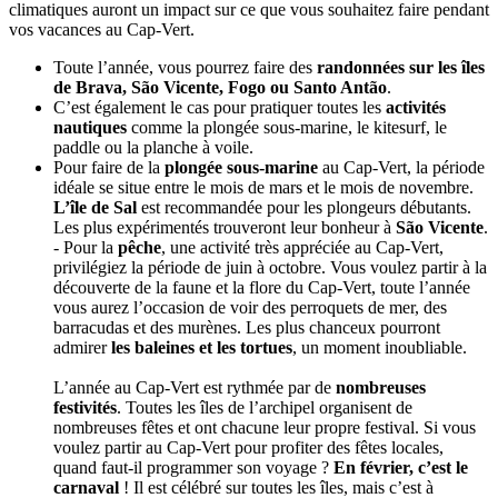
climatiques auront un impact sur ce que vous souhaitez faire pendant
vos vacances au Cap-Vert.
Toute l’année, vous pourrez faire des
randonnées sur les îles
de Brava, São Vicente, Fogo ou Santo Antão
.
C’est également le cas pour pratiquer toutes les
activités
nautiques
comme la plongée sous-marine, le kitesurf, le
paddle ou la planche à voile.
Pour faire de la
plongée sous-marine
au Cap-Vert, la période
idéale se situe entre le mois de mars et le mois de novembre.
L’île de Sal
est recommandée pour les plongeurs débutants.
Les plus expérimentés trouveront leur bonheur à
São Vicente
.
- Pour la
pêche
, une activité très appréciée au Cap-Vert,
privilégiez la période de juin à octobre. Vous voulez partir à la
découverte de la faune et la flore du Cap-Vert, toute l’année
vous aurez l’occasion de voir des perroquets de mer, des
barracudas et des murènes. Les plus chanceux pourront
admirer
les baleines et les tortues
, un moment inoubliable.
L’année au Cap-Vert est rythmée par de
nombreuses
festivités
. Toutes les îles de l’archipel organisent de
nombreuses fêtes et ont chacune leur propre festival. Si vous
voulez partir au Cap-Vert pour profiter des fêtes locales,
quand faut-il programmer son voyage ?
En février, c’est le
carnaval
! Il est célébré sur toutes les îles, mais c’est à