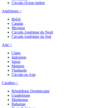
Circuits Océan Indien
Amériques >
Brésil
Canada
Mexique
Circuits Amérique du Nord
Circuits Amérique du Sud
Asie >
Chine
Indonésie
Japon
Malaisie
Thaïlande
Circuits en Asie
Caraïbes >
République Dominicaine
Guadeloupe
Martinique
Bahamas