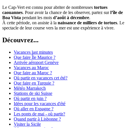
Le Cap-Vert est connu pour abriter de nombreuses
tortues
caouannes
. Pour avoir la chance de les observer, partez sur
l’île de
Boa Vista
pendant les mois
d’août à décembre
.
À cette période, on assiste à la
naissance de milliers de tortues
. Le
spectacle de leur course vers la mer est une expérience à vivre.
Découvrez...
Vacances last minutes
Que faire Île Maurice ?
Arrivée aéroport Genève
Vacances au Maroc
Que faire au Maroc ?
Où partir en vacances cet été?
Que faire en Turquie ?
Météo Marrakech
Stations de ski Suisse
Où partir en juin ?
Idées pour les vacances d'été
Où aller en Espagne ?
Les ponts de mai - où partir?
Quand partir à Lisbonne ?
Visiter la Sicile