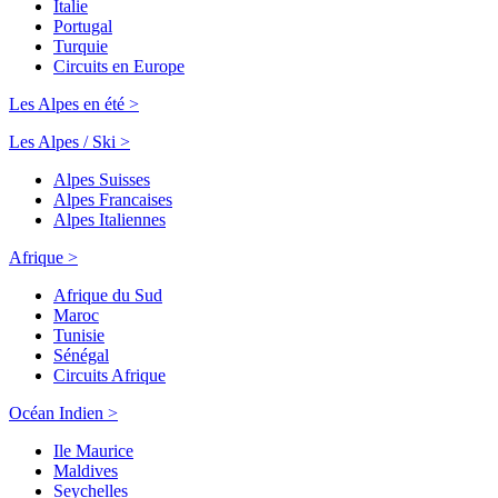
Italie
Portugal
Turquie
Circuits en Europe
Les Alpes en été >
Les Alpes / Ski >
Alpes Suisses
Alpes Francaises
Alpes Italiennes
Afrique >
Afrique du Sud
Maroc
Tunisie
Sénégal
Circuits Afrique
Océan Indien >
Ile Maurice
Maldives
Seychelles