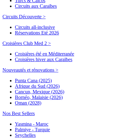
Turcs & Caicos
Circuits aux Caraïbes
Circuits Découverte >
Circuits all-inclusive
Réservations Eté 2026
Croisières Club Med 2 >
Croisières été en Méditerranée
Croisières hiver aux Caraïbes
Nouveautés et rénovations >
Punta Cana (2025)
Afrique du Sud (2026)
Cancun, Mexique (2026)
Bornéo, Malaisie (2026)
Oman (2028)
Nos Best Sellers
Yasmina - Maroc
Palmiye - Turquie
Seychelles