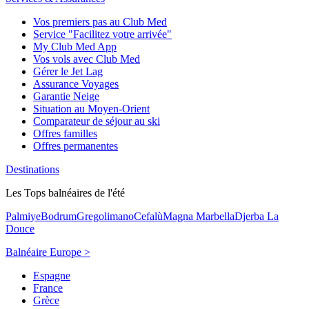
Vos premiers pas au Club Med
Service "Facilitez votre arrivée"
My Club Med App
Vos vols avec Club Med
Gérer le Jet Lag
Assurance Voyages
Garantie Neige
Situation au Moyen-Orient
Comparateur de séjour au ski
Offres familles
Offres permanentes
Destinations
Les Tops balnéaires de l'été
Palmiye
Bodrum
Gregolimano
Cefalù
Magna Marbella
Djerba La
Douce
Balnéaire Europe >
Espagne
France
Grèce