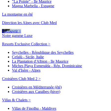
"La Pointe" - Ile Maurice
Magna Marbella - Espagne
La montagne en été
Direction les Alpes avec Club Med
Découvrir >
Notre gamme Luxe
Resorts Exclusive Collection >
Seychelles - République des Seychelles
Cefalù - Sicile, Italie
La Plantation d'Albion - Ile Maurice
Miches Playa Esmeralda - Rép. Dominicaine
Val d'Isère - Alpes
Croisières Club Med 2 >
Croisières en Méditerranée (été)
Croisières aux Caraïbes (hiver)
Villas & Chalets >
Villas de Finolhu - Maldives