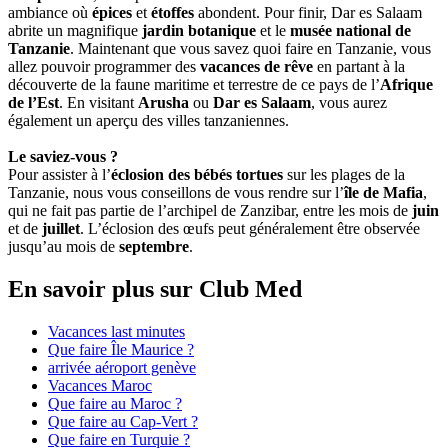
ambiance où
épices
et
étoffes
abondent. Pour finir, Dar es Salaam
abrite un magnifique
jardin botanique
et le
musée national de
Tanzanie
. Maintenant que vous savez quoi faire en Tanzanie, vous
allez pouvoir programmer des
vacances de rêve
en partant à la
découverte de la faune maritime et terrestre de ce pays de l’
Afrique
de l’Est
. En visitant
Arusha
ou
Dar es Salaam
, vous aurez
également un aperçu des villes tanzaniennes.
Le saviez-vous ?
Pour assister à l’
éclosion des bébés tortues
sur les plages de la
Tanzanie, nous vous conseillons de vous rendre sur l’
île de Mafia
,
qui ne fait pas partie de l’archipel de Zanzibar, entre les mois de
juin
et de
juillet
. L’éclosion des œufs peut généralement être observée
jusqu’au mois de
septembre
.
En savoir plus sur Club Med
Vacances last minutes
Que faire Île Maurice ?
arrivée aéroport genève
Vacances Maroc
Que faire au Maroc ?
Que faire au Cap-Vert ?
Que faire en Turquie ?