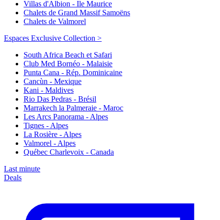
Villas d'Albion - Ile Maurice
Chalets de Grand Massif Samoëns
Chalets de Valmorel
Espaces Exclusive Collection >
South Africa Beach et Safari
Club Med Bornéo - Malaisie
Punta Cana - Rép. Dominicaine
Cancùn - Mexique
Kani - Maldives
Rio Das Pedras - Brésil
Marrakech la Palmeraie - Maroc
Les Arcs Panorama - Alpes
Tignes - Alpes
La Rosière - Alpes
Valmorel - Alpes
Québec Charlevoix - Canada
Last minute
Deals