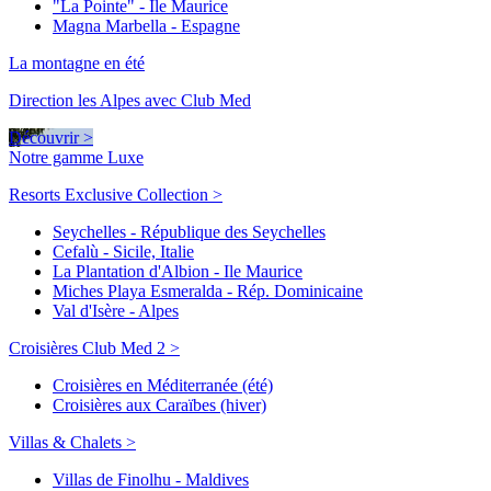
"La Pointe" - Ile Maurice
Magna Marbella - Espagne
La montagne en été
Direction les Alpes avec Club Med
Découvrir >
Notre gamme Luxe
Resorts Exclusive Collection >
Seychelles - République des Seychelles
Cefalù - Sicile, Italie
La Plantation d'Albion - Ile Maurice
Miches Playa Esmeralda - Rép. Dominicaine
Val d'Isère - Alpes
Croisières Club Med 2 >
Croisières en Méditerranée (été)
Croisières aux Caraïbes (hiver)
Villas & Chalets >
Villas de Finolhu - Maldives