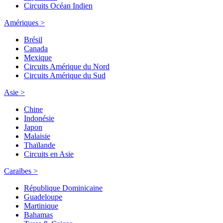
Circuits Océan Indien
Amériques >
Brésil
Canada
Mexique
Circuits Amérique du Nord
Circuits Amérique du Sud
Asie >
Chine
Indonésie
Japon
Malaisie
Thaïlande
Circuits en Asie
Caraïbes >
République Dominicaine
Guadeloupe
Martinique
Bahamas