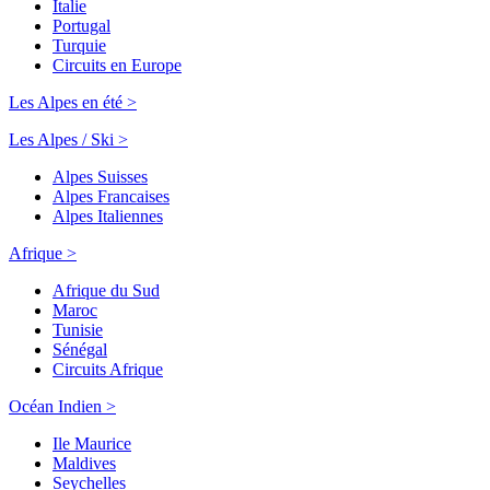
Italie
Portugal
Turquie
Circuits en Europe
Les Alpes en été >
Les Alpes / Ski >
Alpes Suisses
Alpes Francaises
Alpes Italiennes
Afrique >
Afrique du Sud
Maroc
Tunisie
Sénégal
Circuits Afrique
Océan Indien >
Ile Maurice
Maldives
Seychelles