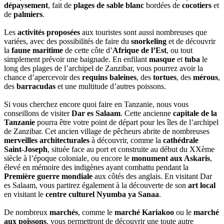
dépaysement
, fait de
plages de sable blanc
bordées de
cocotiers
et
de
palmiers
.
Les
activités proposées
aux touristes sont aussi nombreuses que
variées, avec des possibilités de faire du
snorkeling
et de découvrir
la
faune maritime
de cette côte d’
Afrique de l’Est
, ou tout
simplement prévoir une baignade. En enfilant
masque
et
tuba
le
long des plages de l’archipel de Zanzibar, vous pourrez avoir la
chance d’apercevoir des
requins baleines
, des
tortues
, des
mérous
,
des
barracudas
et une multitude d’autres poissons.
Si vous cherchez encore quoi faire en Tanzanie, nous vous
conseillons de visiter
Dar es Salaam
. Cette ancienne
capitale de la
Tanzanie
pourra être votre point de départ pour les îles de l’archipel
de Zanzibar. Cet ancien village de pêcheurs abrite de nombreuses
merveilles architecturales
à découvrir, comme la
cathédrale
Saint-Joseph
, située face au port et construite au début du XXème
siècle à l’époque coloniale, ou encore le
monument aux Askaris
,
élevé en mémoire des indigènes ayant combattu pendant la
Première guerre mondiale
aux côtés des anglais. En visitant Dar
es Salaam, vous partirez également à la découverte de son
art local
en visitant le
centre culturel Nyumba ya Sanaa
.
De nombreux
marchés
, comme le
marché Kariakoo
ou le
marché
aux poissons
, vous permettront de découvrir une toute autre