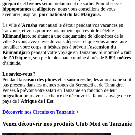
guépards
et
hyènes
seront notamment de sortie. Pour observer
hippopotames
et
alligators
, nous vous conseillons de vous
aventurer jusqu’au
parc national du lac Manyara
.
La ville d’
Arusha
vaut aussi le détour pendant vos vacances en
Tanzanie, et vous pourrez notamment apercevoir le célèbre
Kilimandjaro
, se situant à une cinquantaine de kilomètres de la
ville. Si vous avez envie de vous dépasser et que vous aimez faire
travailler votre corps, n’hésitez pas à prévoir l’
ascension du
Kilimandjaro
pendant votre voyage en Tanzanie. Surnommé
« toit
de l’Afrique »
, son pic le plus haut culmine à près de
5 891 mètres
d’altitude.
Le saviez-vous ?
Pendant la
saison des pluies
et la
saison sèche
, les animaux ne sont
pas présents dans les mêmes zones du Serengeti et de Tarangire.
Pensez à prévoir votre safari en Tanzanie en fonction de leur
migration
pour avoir la chance de découvrir la faune sauvage de ce
pays de l’
Afrique de l’Est
.
Découvrir nos Circuits en Tanzanie
>
Venez découvrir nos produits Club Med en Tanzanie