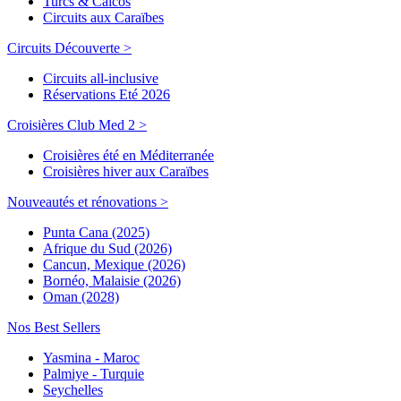
Turcs & Caicos
Circuits aux Caraïbes
Circuits Découverte >
Circuits all-inclusive
Réservations Eté 2026
Croisières Club Med 2 >
Croisières été en Méditerranée
Croisières hiver aux Caraïbes
Nouveautés et rénovations >
Punta Cana (2025)
Afrique du Sud (2026)
Cancun, Mexique (2026)
Bornéo, Malaisie (2026)
Oman (2028)
Nos Best Sellers
Yasmina - Maroc
Palmiye - Turquie
Seychelles