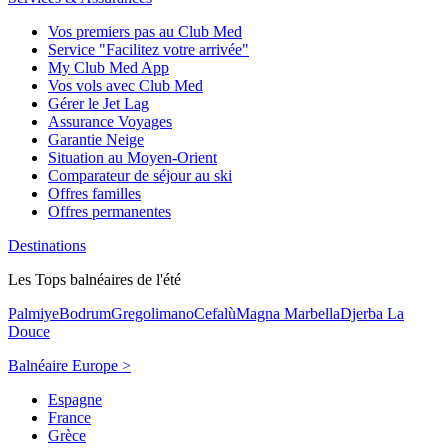
Vos premiers pas au Club Med
Service "Facilitez votre arrivée"
My Club Med App
Vos vols avec Club Med
Gérer le Jet Lag
Assurance Voyages
Garantie Neige
Situation au Moyen-Orient
Comparateur de séjour au ski
Offres familles
Offres permanentes
Destinations
Les Tops balnéaires de l'été
Palmiye
Bodrum
Gregolimano
Cefalù
Magna Marbella
Djerba La
Douce
Balnéaire Europe >
Espagne
France
Grèce