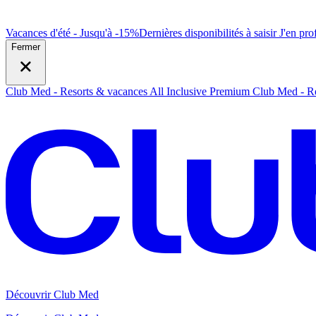
Vacances d'été - Jusqu'à -15%
Dernières disponibilités à saisir
J
'en prof
Fermer
Club Med - Resorts & vacances All Inclusive Premium
Club Med - Re
Découvrir Club Med