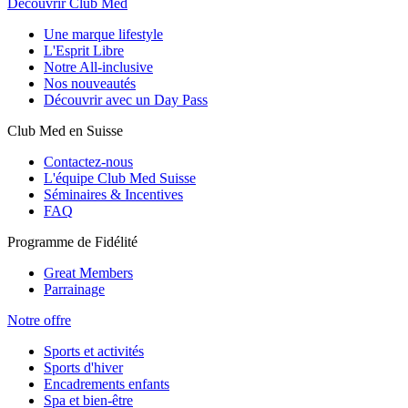
Découvrir Club Med
Une marque lifestyle
L'Esprit Libre
Notre All-inclusive
Nos nouveautés
Découvrir avec un Day Pass
Club Med en Suisse
Contactez-nous
L'équipe Club Med Suisse
Séminaires & Incentives
FAQ
Programme de Fidélité
Great Members
Parrainage
Notre offre
Sports et activités
Sports d'hiver
Encadrements enfants
Spa et bien-être