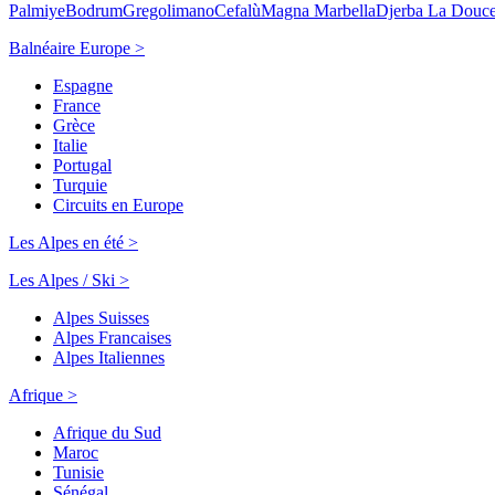
Palmiye
Bodrum
Gregolimano
Cefalù
Magna Marbella
Djerba La Douc
Balnéaire Europe >
Espagne
France
Grèce
Italie
Portugal
Turquie
Circuits en Europe
Les Alpes en été >
Les Alpes / Ski >
Alpes Suisses
Alpes Francaises
Alpes Italiennes
Afrique >
Afrique du Sud
Maroc
Tunisie
Sénégal