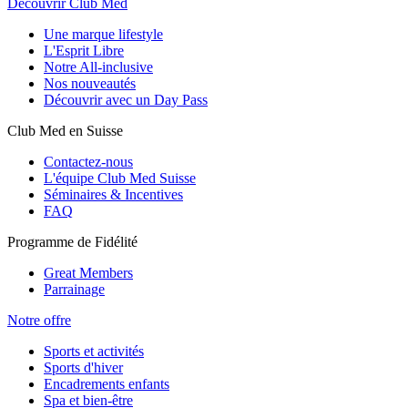
Découvrir Club Med
Une marque lifestyle
L'Esprit Libre
Notre All-inclusive
Nos nouveautés
Découvrir avec un Day Pass
Club Med en Suisse
Contactez-nous
L'équipe Club Med Suisse
Séminaires & Incentives
FAQ
Programme de Fidélité
Great Members
Parrainage
Notre offre
Sports et activités
Sports d'hiver
Encadrements enfants
Spa et bien-être