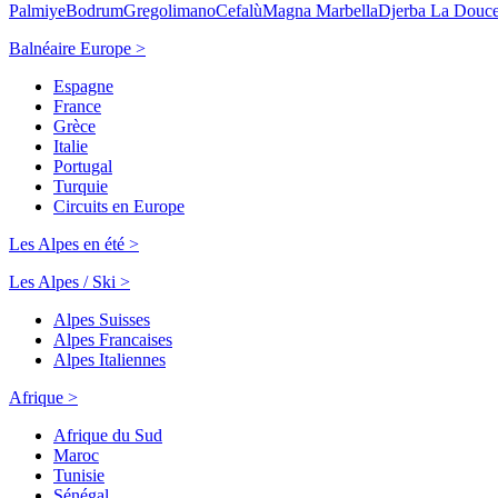
Palmiye
Bodrum
Gregolimano
Cefalù
Magna Marbella
Djerba La Douc
Balnéaire Europe >
Espagne
France
Grèce
Italie
Portugal
Turquie
Circuits en Europe
Les Alpes en été >
Les Alpes / Ski >
Alpes Suisses
Alpes Francaises
Alpes Italiennes
Afrique >
Afrique du Sud
Maroc
Tunisie
Sénégal