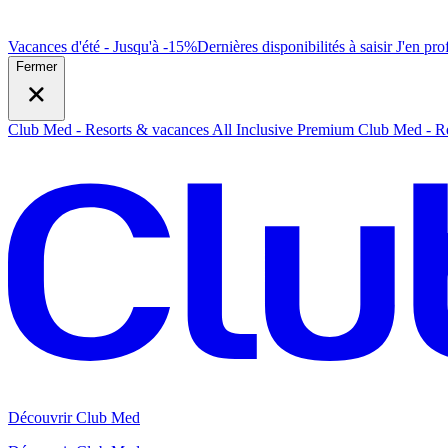
Vacances d'été - Jusqu'à -15%
Dernières disponibilités à saisir
J
'en prof
Fermer
Club Med - Resorts & vacances All Inclusive Premium
Club Med - Re
Découvrir Club Med