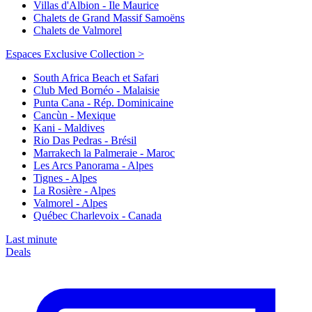
Villas d'Albion - Ile Maurice
Chalets de Grand Massif Samoëns
Chalets de Valmorel
Espaces Exclusive Collection >
South Africa Beach et Safari
Club Med Bornéo - Malaisie
Punta Cana - Rép. Dominicaine
Cancùn - Mexique
Kani - Maldives
Rio Das Pedras - Brésil
Marrakech la Palmeraie - Maroc
Les Arcs Panorama - Alpes
Tignes - Alpes
La Rosière - Alpes
Valmorel - Alpes
Québec Charlevoix - Canada
Last minute
Deals