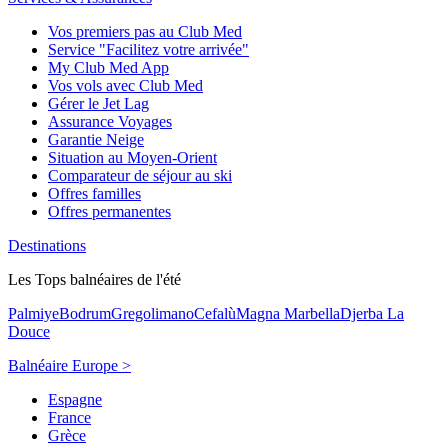
Vos premiers pas au Club Med
Service "Facilitez votre arrivée"
My Club Med App
Vos vols avec Club Med
Gérer le Jet Lag
Assurance Voyages
Garantie Neige
Situation au Moyen-Orient
Comparateur de séjour au ski
Offres familles
Offres permanentes
Destinations
Les Tops balnéaires de l'été
Palmiye
Bodrum
Gregolimano
Cefalù
Magna Marbella
Djerba La
Douce
Balnéaire Europe >
Espagne
France
Grèce