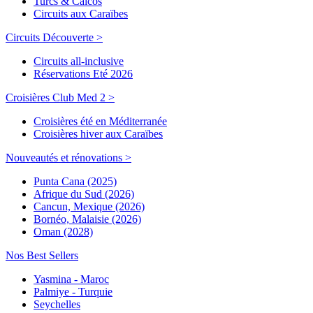
Turcs & Caicos
Circuits aux Caraïbes
Circuits Découverte >
Circuits all-inclusive
Réservations Eté 2026
Croisières Club Med 2 >
Croisières été en Méditerranée
Croisières hiver aux Caraïbes
Nouveautés et rénovations >
Punta Cana (2025)
Afrique du Sud (2026)
Cancun, Mexique (2026)
Bornéo, Malaisie (2026)
Oman (2028)
Nos Best Sellers
Yasmina - Maroc
Palmiye - Turquie
Seychelles