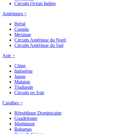
Circuits Océan Indien
Amériques >
Brésil
Canada
Mexique
Circuits Amérique du Nord
Circuits Amérique du Sud
Asie >
Chine
Indonésie
Japon
Malaisie
Thaïlande
Circuits en Asie
Caraïbes >
République Dominicaine
Guadeloupe
Martinique
Bahamas