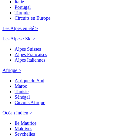
Italie
Portugal
Turquie
Circuits en Europe
Les Alpes en été >
Les Alpes / Ski >
Alpes Suisses
Alpes Francaises
Alpes Italiennes
Afrique >
Afrique du Sud
Maroc
Tunisie
Sénégal
Circuits Afrique
Océan Indien >
Ile Maurice
Maldives
Seychelles