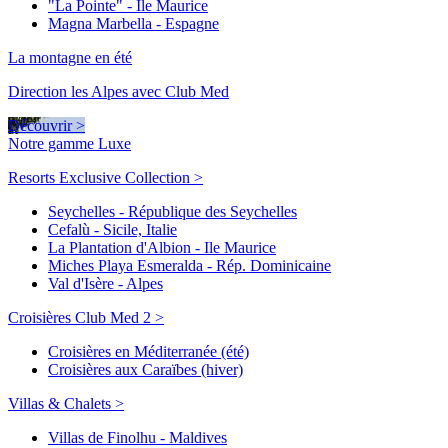
"La Pointe" - Ile Maurice
Magna Marbella - Espagne
La montagne en été
Direction les Alpes avec Club Med
Découvrir >
Notre gamme Luxe
Resorts Exclusive Collection >
Seychelles - République des Seychelles
Cefalù - Sicile, Italie
La Plantation d'Albion - Ile Maurice
Miches Playa Esmeralda - Rép. Dominicaine
Val d'Isère - Alpes
Croisières Club Med 2 >
Croisières en Méditerranée (été)
Croisières aux Caraïbes (hiver)
Villas & Chalets >
Villas de Finolhu - Maldives