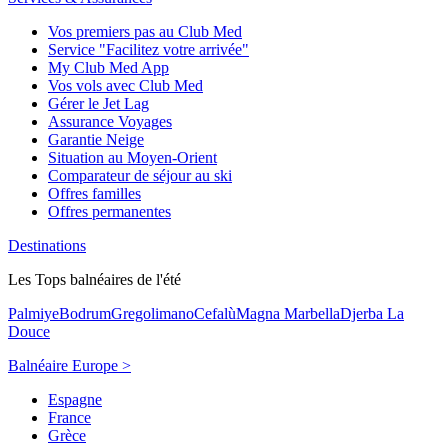
Vos premiers pas au Club Med
Service "Facilitez votre arrivée"
My Club Med App
Vos vols avec Club Med
Gérer le Jet Lag
Assurance Voyages
Garantie Neige
Situation au Moyen-Orient
Comparateur de séjour au ski
Offres familles
Offres permanentes
Destinations
Les Tops balnéaires de l'été
Palmiye
Bodrum
Gregolimano
Cefalù
Magna Marbella
Djerba La
Douce
Balnéaire Europe >
Espagne
France
Grèce