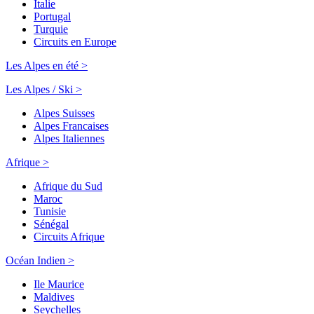
Italie
Portugal
Turquie
Circuits en Europe
Les Alpes en été >
Les Alpes / Ski >
Alpes Suisses
Alpes Francaises
Alpes Italiennes
Afrique >
Afrique du Sud
Maroc
Tunisie
Sénégal
Circuits Afrique
Océan Indien >
Ile Maurice
Maldives
Seychelles