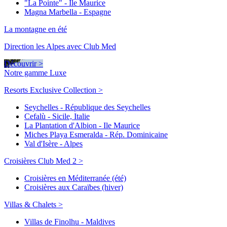
"La Pointe" - Ile Maurice
Magna Marbella - Espagne
La montagne en été
Direction les Alpes avec Club Med
Découvrir >
Notre gamme Luxe
Resorts Exclusive Collection >
Seychelles - République des Seychelles
Cefalù - Sicile, Italie
La Plantation d'Albion - Ile Maurice
Miches Playa Esmeralda - Rép. Dominicaine
Val d'Isère - Alpes
Croisières Club Med 2 >
Croisières en Méditerranée (été)
Croisières aux Caraïbes (hiver)
Villas & Chalets >
Villas de Finolhu - Maldives