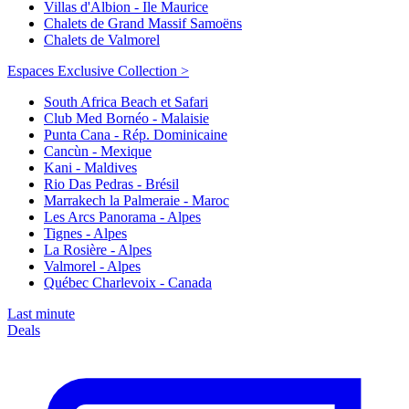
Villas d'Albion - Ile Maurice
Chalets de Grand Massif Samoëns
Chalets de Valmorel
Espaces Exclusive Collection >
South Africa Beach et Safari
Club Med Bornéo - Malaisie
Punta Cana - Rép. Dominicaine
Cancùn - Mexique
Kani - Maldives
Rio Das Pedras - Brésil
Marrakech la Palmeraie - Maroc
Les Arcs Panorama - Alpes
Tignes - Alpes
La Rosière - Alpes
Valmorel - Alpes
Québec Charlevoix - Canada
Last minute
Deals