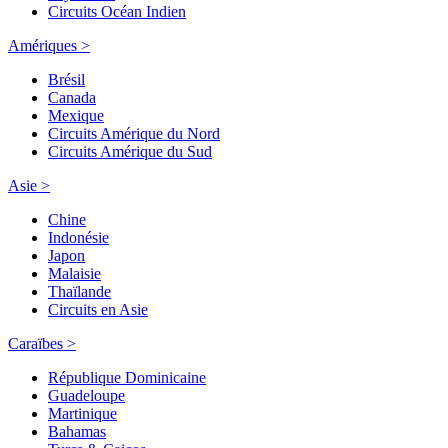
Circuits Océan Indien
Amériques >
Brésil
Canada
Mexique
Circuits Amérique du Nord
Circuits Amérique du Sud
Asie >
Chine
Indonésie
Japon
Malaisie
Thaïlande
Circuits en Asie
Caraïbes >
République Dominicaine
Guadeloupe
Martinique
Bahamas