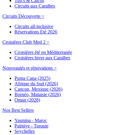
Turcs & Caicos
Circuits aux Caraïbes
Circuits Découverte >
Circuits all-inclusive
Réservations Eté 2026
Croisières Club Med 2 >
Croisières été en Méditerranée
Croisières hiver aux Caraïbes
Nouveautés et rénovations >
Punta Cana (2025)
Afrique du Sud (2026)
Cancun, Mexique (2026)
Bornéo, Malaisie (2026)
Oman (2028)
Nos Best Sellers
Yasmina - Maroc
Palmiye - Turquie
Seychelles