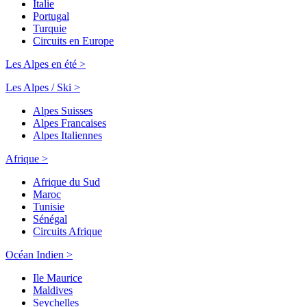
Italie
Portugal
Turquie
Circuits en Europe
Les Alpes en été >
Les Alpes / Ski >
Alpes Suisses
Alpes Francaises
Alpes Italiennes
Afrique >
Afrique du Sud
Maroc
Tunisie
Sénégal
Circuits Afrique
Océan Indien >
Ile Maurice
Maldives
Seychelles