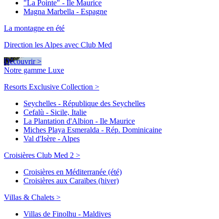
"La Pointe" - Ile Maurice
Magna Marbella - Espagne
La montagne en été
Direction les Alpes avec Club Med
Découvrir >
Notre gamme Luxe
Resorts Exclusive Collection >
Seychelles - République des Seychelles
Cefalù - Sicile, Italie
La Plantation d'Albion - Ile Maurice
Miches Playa Esmeralda - Rép. Dominicaine
Val d'Isère - Alpes
Croisières Club Med 2 >
Croisières en Méditerranée (été)
Croisières aux Caraïbes (hiver)
Villas & Chalets >
Villas de Finolhu - Maldives