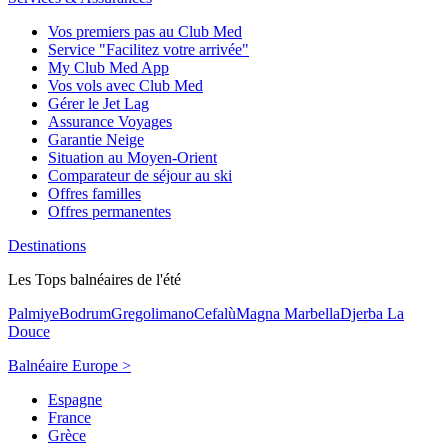
Vos premiers pas au Club Med
Service "Facilitez votre arrivée"
My Club Med App
Vos vols avec Club Med
Gérer le Jet Lag
Assurance Voyages
Garantie Neige
Situation au Moyen-Orient
Comparateur de séjour au ski
Offres familles
Offres permanentes
Destinations
Les Tops balnéaires de l'été
Palmiye
Bodrum
Gregolimano
Cefalù
Magna Marbella
Djerba La
Douce
Balnéaire Europe >
Espagne
France
Grèce