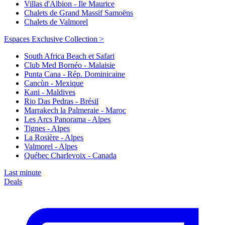
Villas d'Albion - Ile Maurice
Chalets de Grand Massif Samoëns
Chalets de Valmorel
Espaces Exclusive Collection >
South Africa Beach et Safari
Club Med Bornéo - Malaisie
Punta Cana - Rép. Dominicaine
Cancùn - Mexique
Kani - Maldives
Rio Das Pedras - Brésil
Marrakech la Palmeraie - Maroc
Les Arcs Panorama - Alpes
Tignes - Alpes
La Rosière - Alpes
Valmorel - Alpes
Québec Charlevoix - Canada
Last minute
Deals