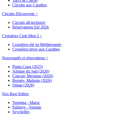
Turcs & Caicos
Circuits aux Caraïbes
Circuits Découverte >
Circuits all-inclusive
Réservations Eté 2026
Croisières Club Med 2 >
Croisières été en Méditerranée
Croisières hiver aux Caraïbes
Nouveautés et rénovations >
Punta Cana (2025)
Afrique du Sud (2026)
Cancun, Mexique (2026)
Bornéo, Malaisie (2026)
Oman (2028)
Nos Best Sellers
Yasmina - Maroc
Palmiye - Turquie
Seychelles