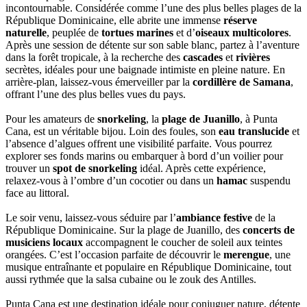
incontournable. Considérée comme l’une des plus belles plages de la
République Dominicaine, elle abrite une immense
réserve
naturelle
, peuplée de
tortues marines
et d’
oiseaux multicolores
.
Après une session de détente sur son sable blanc, partez à l’aventure
dans la forêt tropicale, à la recherche des
cascades
et
rivières
secrètes, idéales pour une baignade intimiste en pleine nature. En
arrière-plan, laissez-vous émerveiller par la
cordillère de Samana
,
offrant l’une des plus belles vues du pays.
Pour les amateurs de
snorkeling
, la
plage de Juanillo
, à Punta
Cana, est un véritable bijou. Loin des foules, son
eau translucide
et
l’absence d’algues offrent une visibilité parfaite. Vous pourrez
explorer ses fonds marins ou embarquer à bord d’un voilier pour
trouver un
spot de snorkeling
idéal. Après cette expérience,
relaxez-vous à l’ombre d’un cocotier ou dans un
hamac
suspendu
face au littoral.
Le soir venu, laissez-vous séduire par l’
ambiance festive
de la
République Dominicaine. Sur la plage de Juanillo, des
concerts de
musiciens locaux
accompagnent le coucher de soleil aux teintes
orangées. C’est l’occasion parfaite de découvrir le
merengue
, une
musique entraînante et populaire en République Dominicaine, tout
aussi rythmée que la salsa cubaine ou le zouk des Antilles.
Punta Cana est une destination idéale pour conjuguer nature, détente