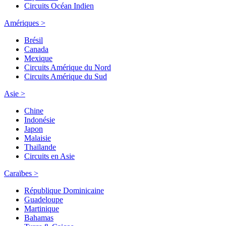
Circuits Océan Indien
Amériques >
Brésil
Canada
Mexique
Circuits Amérique du Nord
Circuits Amérique du Sud
Asie >
Chine
Indonésie
Japon
Malaisie
Thaïlande
Circuits en Asie
Caraïbes >
République Dominicaine
Guadeloupe
Martinique
Bahamas