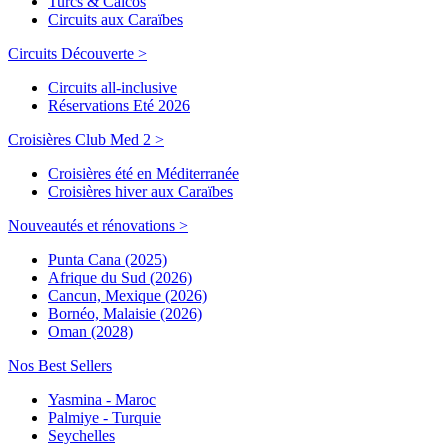
Turcs & Caicos
Circuits aux Caraïbes
Circuits Découverte >
Circuits all-inclusive
Réservations Eté 2026
Croisières Club Med 2 >
Croisières été en Méditerranée
Croisières hiver aux Caraïbes
Nouveautés et rénovations >
Punta Cana (2025)
Afrique du Sud (2026)
Cancun, Mexique (2026)
Bornéo, Malaisie (2026)
Oman (2028)
Nos Best Sellers
Yasmina - Maroc
Palmiye - Turquie
Seychelles