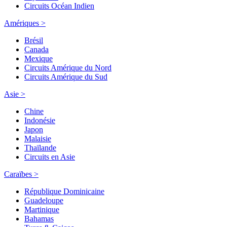
Circuits Océan Indien
Amériques >
Brésil
Canada
Mexique
Circuits Amérique du Nord
Circuits Amérique du Sud
Asie >
Chine
Indonésie
Japon
Malaisie
Thaïlande
Circuits en Asie
Caraïbes >
République Dominicaine
Guadeloupe
Martinique
Bahamas