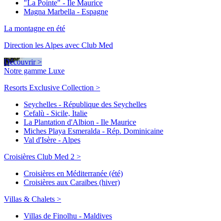
"La Pointe" - Ile Maurice
Magna Marbella - Espagne
La montagne en été
Direction les Alpes avec Club Med
Découvrir >
Notre gamme Luxe
Resorts Exclusive Collection >
Seychelles - République des Seychelles
Cefalù - Sicile, Italie
La Plantation d'Albion - Ile Maurice
Miches Playa Esmeralda - Rép. Dominicaine
Val d'Isère - Alpes
Croisières Club Med 2 >
Croisières en Méditerranée (été)
Croisières aux Caraïbes (hiver)
Villas & Chalets >
Villas de Finolhu - Maldives