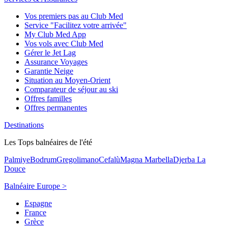
Vos premiers pas au Club Med
Service "Facilitez votre arrivée"
My Club Med App
Vos vols avec Club Med
Gérer le Jet Lag
Assurance Voyages
Garantie Neige
Situation au Moyen-Orient
Comparateur de séjour au ski
Offres familles
Offres permanentes
Destinations
Les Tops balnéaires de l'été
Palmiye
Bodrum
Gregolimano
Cefalù
Magna Marbella
Djerba La
Douce
Balnéaire Europe >
Espagne
France
Grèce