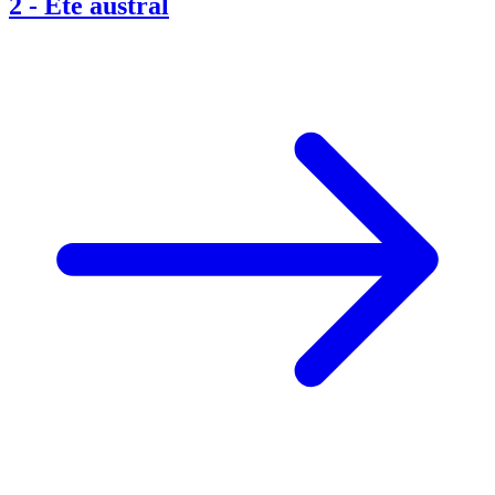
2
-
Été austral