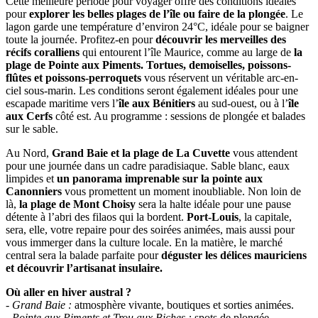
Cette meilleure période pour voyager offre des conditions idéales
pour
explorer les belles plages de l’île ou faire de la plongée
. Le
lagon garde une température d’environ 24°C, idéale pour se baigner
toute la journée. Profitez-en pour
découvrir les merveilles des
récifs coralliens
qui entourent l’île Maurice, comme au large de
la
plage de Pointe aux Piments.
Tortues, demoiselles, poissons-
flûtes et poissons-perroquets
vous réservent un véritable arc-en-
ciel sous-marin. Les conditions seront également idéales pour une
escapade maritime vers l’
île aux Bénitiers
au sud-ouest, ou à l’
île
aux Cerfs
côté est. Au programme : sessions de plongée et balades
sur le sable.
Au Nord,
Grand Baie et la plage de La Cuvette
vous attendent
pour une journée dans un cadre paradisiaque. Sable blanc, eaux
limpides et
un panorama imprenable sur la pointe aux
Canonniers
vous promettent un moment inoubliable. Non loin de
là,
la plage de Mont Choisy
sera la halte idéale pour une pause
détente à l’abri des filaos qui la bordent.
Port-Louis
, la capitale,
sera, elle, votre repaire pour des soirées animées, mais aussi pour
vous immerger dans la culture locale. En la matière, le marché
central sera la balade parfaite pour
déguster les délices mauriciens
et découvrir l’artisanat insulaire.
Où aller en hiver austral ?
- Grand Baie :
atmosphère vivante, boutiques et sorties animées.
- Pointe aux Piments et Trou aux Biches :
spots de plongée