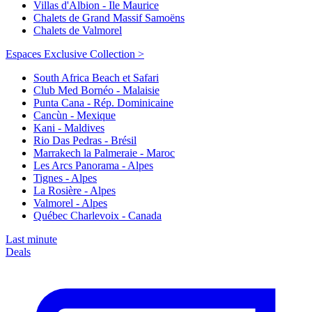
Villas d'Albion - Ile Maurice
Chalets de Grand Massif Samoëns
Chalets de Valmorel
Espaces Exclusive Collection >
South Africa Beach et Safari
Club Med Bornéo - Malaisie
Punta Cana - Rép. Dominicaine
Cancùn - Mexique
Kani - Maldives
Rio Das Pedras - Brésil
Marrakech la Palmeraie - Maroc
Les Arcs Panorama - Alpes
Tignes - Alpes
La Rosière - Alpes
Valmorel - Alpes
Québec Charlevoix - Canada
Last minute
Deals