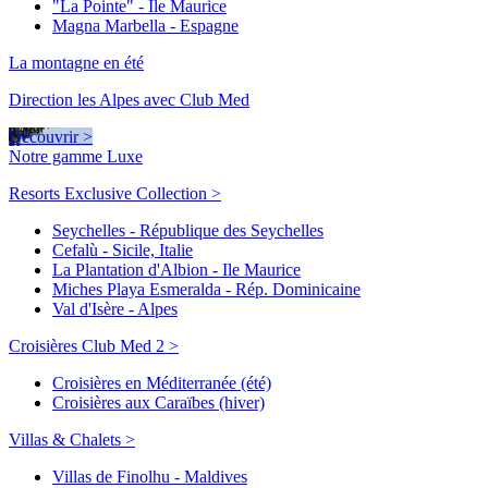
"La Pointe" - Ile Maurice
Magna Marbella - Espagne
La montagne en été
Direction les Alpes avec Club Med
Découvrir >
Notre gamme Luxe
Resorts Exclusive Collection >
Seychelles - République des Seychelles
Cefalù - Sicile, Italie
La Plantation d'Albion - Ile Maurice
Miches Playa Esmeralda - Rép. Dominicaine
Val d'Isère - Alpes
Croisières Club Med 2 >
Croisières en Méditerranée (été)
Croisières aux Caraïbes (hiver)
Villas & Chalets >
Villas de Finolhu - Maldives