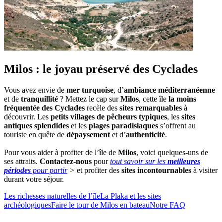
Milos : le joyau préservé des Cyclades
Vous avez envie de
mer turquoise
, d’
ambiance méditerranéenne
et de
tranquillité
? Mettez le cap sur
Milos
, cette île
la moins
fréquentée des Cyclades
recèle des
sites remarquables
à
découvrir. Les
petits villages de pêcheurs typiques
, les
sites
antiques splendides
et les
plages paradisiaques
s’offrent au
touriste en quête de
dépaysement
et d’
authenticité
.
Pour vous aider à profiter de l’île de
Milos
, voici quelques-uns de
ses attraits.
Contactez-nous
pour
tout savoir sur les
meilleures
périodes
pour partir
>
et profiter des
sites incontournables
à visiter
durant votre séjour.
Les richesses naturelles de l’île
La Plaka et les sites
archéologiques
Faire le tour de Milos en bateau
Notre FAQ