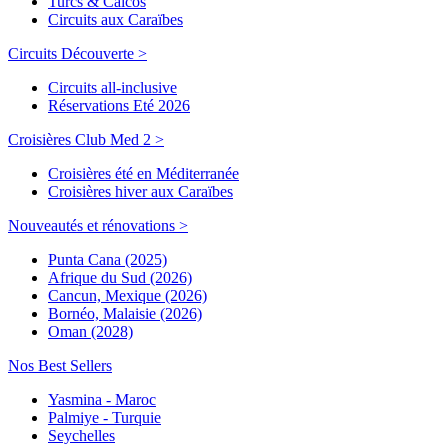
Turcs & Caicos
Circuits aux Caraïbes
Circuits Découverte >
Circuits all-inclusive
Réservations Eté 2026
Croisières Club Med 2 >
Croisières été en Méditerranée
Croisières hiver aux Caraïbes
Nouveautés et rénovations >
Punta Cana (2025)
Afrique du Sud (2026)
Cancun, Mexique (2026)
Bornéo, Malaisie (2026)
Oman (2028)
Nos Best Sellers
Yasmina - Maroc
Palmiye - Turquie
Seychelles