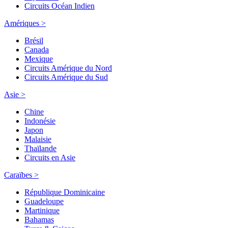
Circuits Océan Indien
Amériques >
Brésil
Canada
Mexique
Circuits Amérique du Nord
Circuits Amérique du Sud
Asie >
Chine
Indonésie
Japon
Malaisie
Thaïlande
Circuits en Asie
Caraïbes >
République Dominicaine
Guadeloupe
Martinique
Bahamas