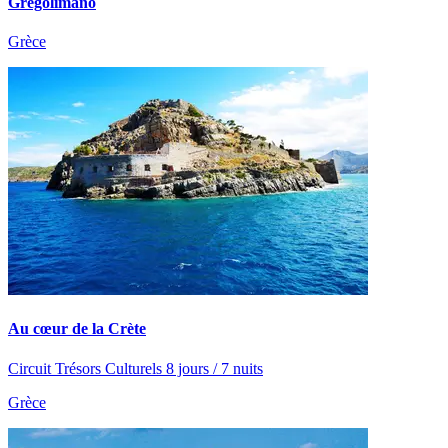
Gregolimano
Grèce
Au cœur de la Crète
Circuit Trésors Culturels 8 jours / 7 nuits
Grèce