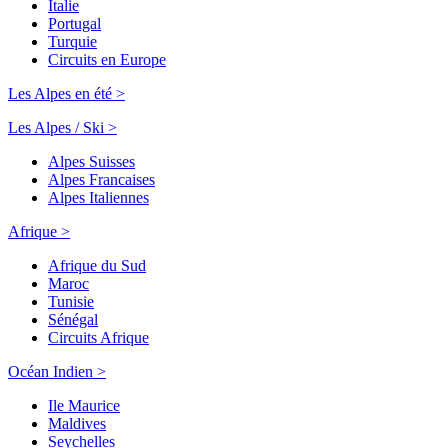
Italie
Portugal
Turquie
Circuits en Europe
Les Alpes en été >
Les Alpes / Ski >
Alpes Suisses
Alpes Francaises
Alpes Italiennes
Afrique >
Afrique du Sud
Maroc
Tunisie
Sénégal
Circuits Afrique
Océan Indien >
Ile Maurice
Maldives
Seychelles