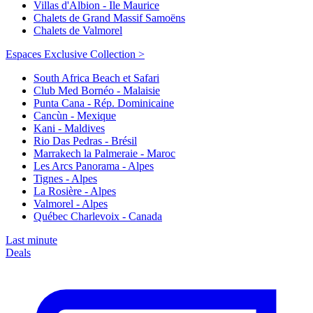
Villas d'Albion - Ile Maurice
Chalets de Grand Massif Samoëns
Chalets de Valmorel
Espaces Exclusive Collection >
South Africa Beach et Safari
Club Med Bornéo - Malaisie
Punta Cana - Rép. Dominicaine
Cancùn - Mexique
Kani - Maldives
Rio Das Pedras - Brésil
Marrakech la Palmeraie - Maroc
Les Arcs Panorama - Alpes
Tignes - Alpes
La Rosière - Alpes
Valmorel - Alpes
Québec Charlevoix - Canada
Last minute
Deals