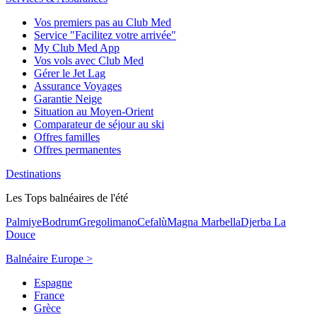
Vos premiers pas au Club Med
Service "Facilitez votre arrivée"
My Club Med App
Vos vols avec Club Med
Gérer le Jet Lag
Assurance Voyages
Garantie Neige
Situation au Moyen-Orient
Comparateur de séjour au ski
Offres familles
Offres permanentes
Destinations
Les Tops balnéaires de l'été
Palmiye
Bodrum
Gregolimano
Cefalù
Magna Marbella
Djerba La
Douce
Balnéaire Europe >
Espagne
France
Grèce