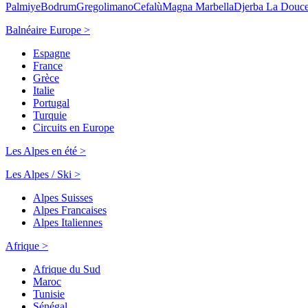
Palmiye
Bodrum
Gregolimano
Cefalù
Magna Marbella
Djerba La Douc
Balnéaire Europe >
Espagne
France
Grèce
Italie
Portugal
Turquie
Circuits en Europe
Les Alpes en été >
Les Alpes / Ski >
Alpes Suisses
Alpes Francaises
Alpes Italiennes
Afrique >
Afrique du Sud
Maroc
Tunisie
Sénégal