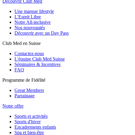
Découvrir Club Med
Une marque lifestyle
L'Esprit Libre
Notre All-inclusive
Nos nouveautés
Découvrir avec un Day Pass
Club Med en Suisse
Contactez-nous
L'équipe Club Med Suisse
Séminaires & Incentives
FAQ
Programme de Fidélité
Great Members
Parrainage
Notre offre
Sports et activités
Sports d'hiver
Encadrements enfants
Spa et bien-être