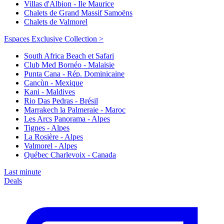
Villas d'Albion - Ile Maurice
Chalets de Grand Massif Samoëns
Chalets de Valmorel
Espaces Exclusive Collection >
South Africa Beach et Safari
Club Med Bornéo - Malaisie
Punta Cana - Rép. Dominicaine
Cancùn - Mexique
Kani - Maldives
Rio Das Pedras - Brésil
Marrakech la Palmeraie - Maroc
Les Arcs Panorama - Alpes
Tignes - Alpes
La Rosière - Alpes
Valmorel - Alpes
Québec Charlevoix - Canada
Last minute
Deals