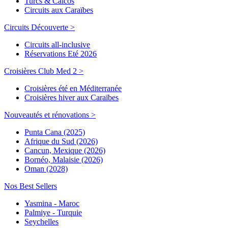
Turcs & Caicos
Circuits aux Caraïbes
Circuits Découverte >
Circuits all-inclusive
Réservations Eté 2026
Croisières Club Med 2 >
Croisières été en Méditerranée
Croisières hiver aux Caraïbes
Nouveautés et rénovations >
Punta Cana (2025)
Afrique du Sud (2026)
Cancun, Mexique (2026)
Bornéo, Malaisie (2026)
Oman (2028)
Nos Best Sellers
Yasmina - Maroc
Palmiye - Turquie
Seychelles