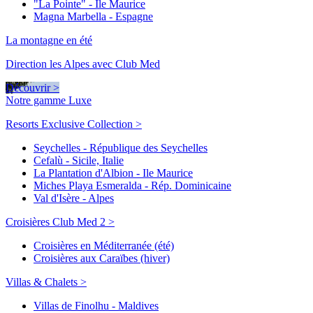
"La Pointe" - Ile Maurice
Magna Marbella - Espagne
La montagne en été
Direction les Alpes avec Club Med
Découvrir >
Notre gamme Luxe
Resorts Exclusive Collection >
Seychelles - République des Seychelles
Cefalù - Sicile, Italie
La Plantation d'Albion - Ile Maurice
Miches Playa Esmeralda - Rép. Dominicaine
Val d'Isère - Alpes
Croisières Club Med 2 >
Croisières en Méditerranée (été)
Croisières aux Caraïbes (hiver)
Villas & Chalets >
Villas de Finolhu - Maldives