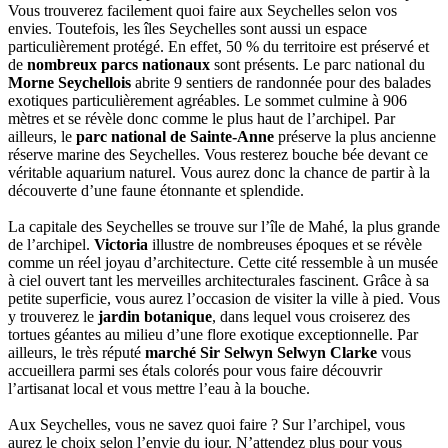
Vous trouverez facilement quoi faire aux Seychelles selon vos
envies. Toutefois, les îles Seychelles sont aussi un espace
particulièrement protégé. En effet, 50 % du territoire est préservé et
de
nombreux parcs nationaux
sont présents. Le parc national du
Morne Seychellois
abrite 9 sentiers de randonnée pour des balades
exotiques particulièrement agréables. Le sommet culmine à 906
mètres et se révèle donc comme le plus haut de l’archipel. Par
ailleurs, le
parc national de Sainte-Anne
préserve la plus ancienne
réserve marine des Seychelles. Vous resterez bouche bée devant ce
véritable aquarium naturel. Vous aurez donc la chance de partir à la
découverte d’une faune étonnante et splendide.
La capitale des Seychelles se trouve sur l’île de Mahé, la plus grande
de l’archipel.
Victoria
illustre de nombreuses époques et se révèle
comme un réel joyau d’architecture. Cette cité ressemble à un musée
à ciel ouvert tant les merveilles architecturales fascinent. Grâce à sa
petite superficie, vous aurez l’occasion de visiter la ville à pied. Vous
y trouverez le
jardin botanique
, dans lequel vous croiserez des
tortues géantes au milieu d’une flore exotique exceptionnelle. Par
ailleurs, le très réputé
marché Sir Selwyn Selwyn Clarke
vous
accueillera parmi ses étals colorés pour vous faire découvrir
l’artisanat local et vous mettre l’eau à la bouche.
Aux Seychelles, vous ne savez quoi faire ? Sur l’archipel, vous
aurez le choix selon l’envie du jour. N’attendez plus pour vous