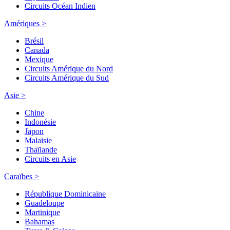
Circuits Océan Indien
Amériques >
Brésil
Canada
Mexique
Circuits Amérique du Nord
Circuits Amérique du Sud
Asie >
Chine
Indonésie
Japon
Malaisie
Thaïlande
Circuits en Asie
Caraïbes >
République Dominicaine
Guadeloupe
Martinique
Bahamas