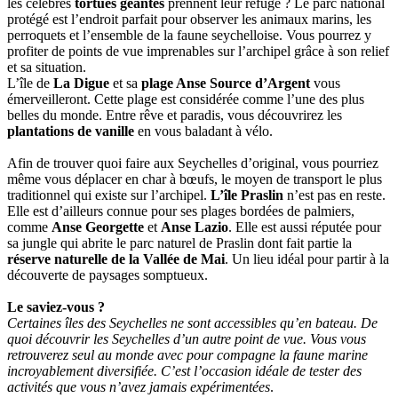
les célèbres
tortues géantes
prennent leur refuge ? Le parc national
protégé est l’endroit parfait pour observer les animaux marins, les
perroquets et l’ensemble de la faune seychelloise. Vous pourrez y
profiter de points de vue imprenables sur l’archipel grâce à son relief
et sa situation.
L’île de
La Digue
et sa
plage Anse Source d’Argent
vous
émerveilleront. Cette plage est considérée comme l’une des plus
belles du monde. Entre rêve et paradis, vous découvrirez les
plantations de vanille
en vous baladant à vélo.
Afin de trouver quoi faire aux Seychelles d’original, vous pourriez
même vous déplacer en char à bœufs, le moyen de transport le plus
traditionnel qui existe sur l’archipel.
L’île Praslin
n’est pas en reste.
Elle est d’ailleurs connue pour ses plages bordées de palmiers,
comme
Anse Georgette
et
Anse Lazio
. Elle est aussi réputée pour
sa jungle qui abrite le parc naturel de Praslin dont fait partie la
réserve naturelle de la Vallée de Mai
. Un lieu idéal pour partir à la
découverte de paysages somptueux.
Le saviez-vous ?
Certaines îles des Seychelles ne sont accessibles qu’en bateau. De
quoi découvrir les Seychelles d’un autre point de vue. Vous vous
retrouverez seul au monde avec pour compagne la faune marine
incroyablement diversifiée. C’est l’occasion idéale de tester des
activités que vous n’avez jamais expérimentées
.