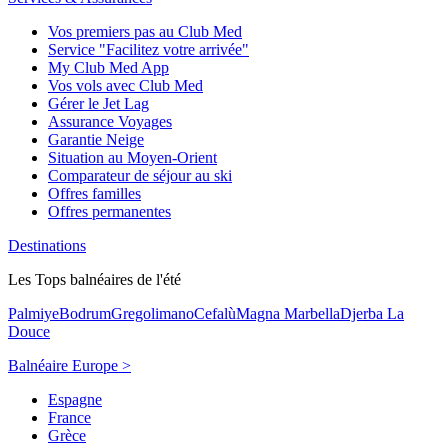
Vos premiers pas au Club Med
Service "Facilitez votre arrivée"
My Club Med App
Vos vols avec Club Med
Gérer le Jet Lag
Assurance Voyages
Garantie Neige
Situation au Moyen-Orient
Comparateur de séjour au ski
Offres familles
Offres permanentes
Destinations
Les Tops balnéaires de l'été
Palmiye
Bodrum
Gregolimano
Cefalù
Magna Marbella
Djerba La
Douce
Balnéaire Europe >
Espagne
France
Grèce