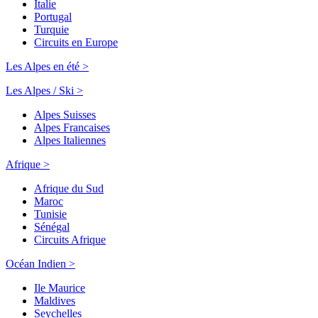
Italie
Portugal
Turquie
Circuits en Europe
Les Alpes en été >
Les Alpes / Ski >
Alpes Suisses
Alpes Francaises
Alpes Italiennes
Afrique >
Afrique du Sud
Maroc
Tunisie
Sénégal
Circuits Afrique
Océan Indien >
Ile Maurice
Maldives
Seychelles