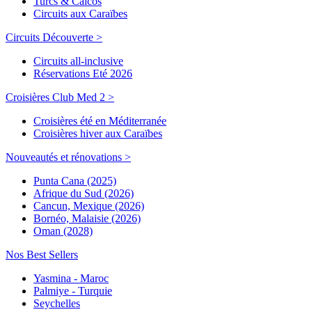
Turcs & Caicos
Circuits aux Caraïbes
Circuits Découverte >
Circuits all-inclusive
Réservations Eté 2026
Croisières Club Med 2 >
Croisières été en Méditerranée
Croisières hiver aux Caraïbes
Nouveautés et rénovations >
Punta Cana (2025)
Afrique du Sud (2026)
Cancun, Mexique (2026)
Bornéo, Malaisie (2026)
Oman (2028)
Nos Best Sellers
Yasmina - Maroc
Palmiye - Turquie
Seychelles