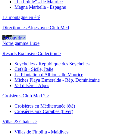
"La Pointe" - Ile Maurice
Magna Marbella - Espagne
La montagne en été
Direction les Alpes avec Club Med
Découvrir >
Notre gamme Luxe
Resorts Exclusive Collection >
Seychelles - République des Seychelles
Cefalù - Sicile, Italie
La Plantation d'Albion - Ile Maurice
Miches Playa Esmeralda - Rép. Dominicaine
Val d'Isère - Alpes
Croisières Club Med 2 >
Croisières en Méditerranée (été)
Croisières aux Caraïbes (hiver)
Villas & Chalets >
Villas de Finolhu - Maldives