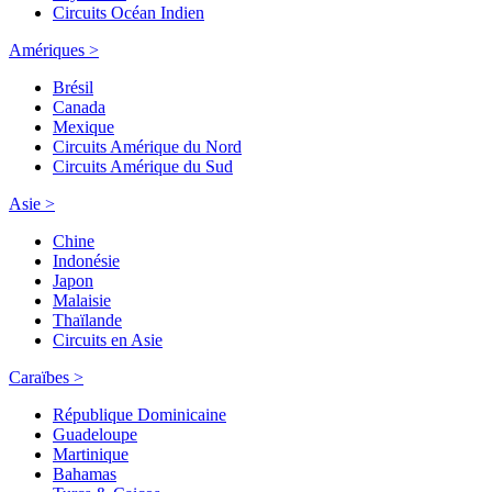
Circuits Océan Indien
Amériques >
Brésil
Canada
Mexique
Circuits Amérique du Nord
Circuits Amérique du Sud
Asie >
Chine
Indonésie
Japon
Malaisie
Thaïlande
Circuits en Asie
Caraïbes >
République Dominicaine
Guadeloupe
Martinique
Bahamas