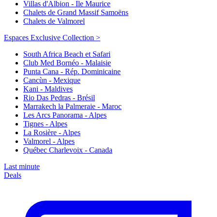
Villas d'Albion - Ile Maurice
Chalets de Grand Massif Samoëns
Chalets de Valmorel
Espaces Exclusive Collection >
South Africa Beach et Safari
Club Med Bornéo - Malaisie
Punta Cana - Rép. Dominicaine
Cancùn - Mexique
Kani - Maldives
Rio Das Pedras - Brésil
Marrakech la Palmeraie - Maroc
Les Arcs Panorama - Alpes
Tignes - Alpes
La Rosière - Alpes
Valmorel - Alpes
Québec Charlevoix - Canada
Last minute
Deals