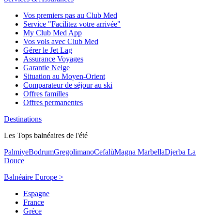
Vos premiers pas au Club Med
Service "Facilitez votre arrivée"
My Club Med App
Vos vols avec Club Med
Gérer le Jet Lag
Assurance Voyages
Garantie Neige
Situation au Moyen-Orient
Comparateur de séjour au ski
Offres familles
Offres permanentes
Destinations
Les Tops balnéaires de l'été
Palmiye
Bodrum
Gregolimano
Cefalù
Magna Marbella
Djerba La
Douce
Balnéaire Europe >
Espagne
France
Grèce