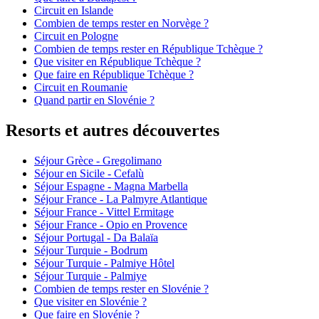
Circuit en Islande
Combien de temps rester en Norvège ?
Circuit en Pologne
Combien de temps rester en République Tchèque ?
Que visiter en République Tchèque ?
Que faire en République Tchèque ?
Circuit en Roumanie
Quand partir en Slovénie ?
Resorts et autres découvertes
Séjour Grèce - Gregolimano
Séjour en Sicile - Cefalù
Séjour Espagne - Magna Marbella
Séjour France - La Palmyre Atlantique
Séjour France - Vittel Ermitage
Séjour France - Opio en Provence
Séjour Portugal - Da Balaïa
Séjour Turquie - Bodrum
Séjour Turquie - Palmiye Hôtel
Séjour Turquie - Palmiye
Combien de temps rester en Slovénie ?
Que visiter en Slovénie ?
Que faire en Slovénie ?