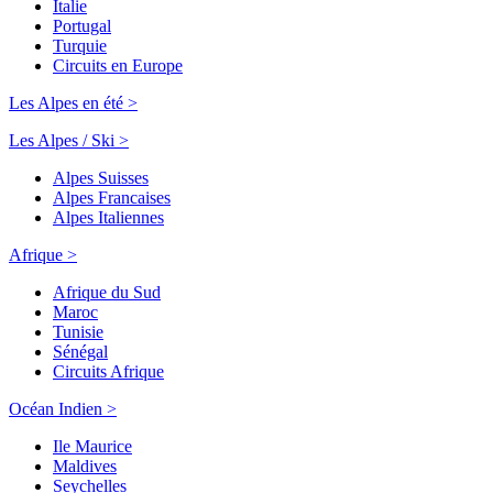
Italie
Portugal
Turquie
Circuits en Europe
Les Alpes en été >
Les Alpes / Ski >
Alpes Suisses
Alpes Francaises
Alpes Italiennes
Afrique >
Afrique du Sud
Maroc
Tunisie
Sénégal
Circuits Afrique
Océan Indien >
Ile Maurice
Maldives
Seychelles