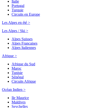
Italie
Portugal
Turquie
Circuits en Europe
Les Alpes en été >
Les Alpes / Ski >
Alpes Suisses
Alpes Francaises
Alpes Italiennes
Afrique >
Afrique du Sud
Maroc
Tunisie
Sénégal
Circuits Afrique
Océan Indien >
Ile Maurice
Maldives
Seychelles