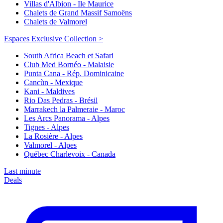
Villas d'Albion - Ile Maurice
Chalets de Grand Massif Samoëns
Chalets de Valmorel
Espaces Exclusive Collection >
South Africa Beach et Safari
Club Med Bornéo - Malaisie
Punta Cana - Rép. Dominicaine
Cancùn - Mexique
Kani - Maldives
Rio Das Pedras - Brésil
Marrakech la Palmeraie - Maroc
Les Arcs Panorama - Alpes
Tignes - Alpes
La Rosière - Alpes
Valmorel - Alpes
Québec Charlevoix - Canada
Last minute
Deals