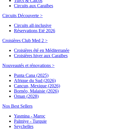
Turcs & Caicos
Circuits aux Caraïbes
Circuits Découverte >
Circuits all-inclusive
Réservations Eté 2026
Croisières Club Med 2 >
Croisières été en Méditerranée
Croisières hiver aux Caraïbes
Nouveautés et rénovations >
Punta Cana (2025)
Afrique du Sud (2026)
Cancun, Mexique (2026)
Bornéo, Malaisie (2026)
Oman (2028)
Nos Best Sellers
Yasmina - Maroc
Palmiye - Turquie
Seychelles