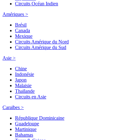
Circuits Océan Indien
Amériques >
Brésil
Canada
Mexique
Circuits Amérique du Nord
Circuits Amérique du Sud
Asie >
Chine
Indonésie
Japon
Malaisie
Thaïlande
Circuits en Asie
Caraïbes >
République Dominicaine
Guadeloupe
Martinique
Bahamas