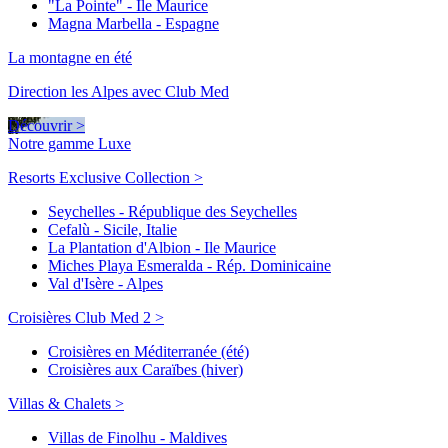
"La Pointe" - Ile Maurice
Magna Marbella - Espagne
La montagne en été
Direction les Alpes avec Club Med
Découvrir >
Notre gamme Luxe
Resorts Exclusive Collection >
Seychelles - République des Seychelles
Cefalù - Sicile, Italie
La Plantation d'Albion - Ile Maurice
Miches Playa Esmeralda - Rép. Dominicaine
Val d'Isère - Alpes
Croisières Club Med 2 >
Croisières en Méditerranée (été)
Croisières aux Caraïbes (hiver)
Villas & Chalets >
Villas de Finolhu - Maldives