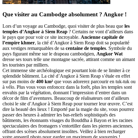
Que visiter au Cambodge absolument ? Angkor !
Lors d’un voyage au Cambodge, quoi visiter de plus beau que
les
temples d’Angkor à Siem Reap
? Certains ne vont d’ailleurs dans
le pays que pour voir ce site incroyable.
Ancienne capitale de
l’empire khmer
, la cité d’Angkor à Siem Reap doit sa popularité
aux vestiges remarquables de sa
centaine de temples
. Symbole du
pays figurant même sur le drapeau cambodgien,
Angkor Wat
dresse ses tours telle une montagne sacrée, attirant comme un aimant
les touristes par milliers.
Cet immense site archéologique est pourtant loin de se limiter à ce
splendide bâtiment. La cité d’Angkor à Siem Reap s’étale en effet
sur pas moins de
400 km²
que vous adorerez parcourir en tuk-tuk ou
à vélo. Plus vous vous enfoncez dans la forêt, plus les temples sont
envahis par la végétation, donnant l’impression d’entrer dans un
décor de film d’aventures. Beaucoup de réalisateurs ont d’ailleurs
choisi le site d’Angkor à Siem Reap pour tourner leur œuvre. C’est
dire la beauté des lieux ! Emporté par la magie du site, vous pourrez
passer des heures à admirer les bas-reliefs sophistiqués des
bâtiments, les étonnants visages du Bouddha à Bayon et les racines
spectaculaires des fromagers s’entortiller dans les pierres anciennes,
offrant des scènes absolument insolites. Veillez à bien recharger
votre appareil photo pour garder un maximum de souvenirs !