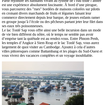
Partir rejoindre les habitants vivant au rythme de l’eau toute l’année
est une expérience absolument fascinante. À bord d’une pirogue,
vous parcourrez des "rues" bordées de maisons colorées sur pilotis
en croisant divers marchands de fruits et légumes faisant leur
commerce directement depuis leur barque, de jeunes enfants ramer
en groupe jusqu’à l’école ou des pêcheurs partant jeter leur filet dans
ses eaux très poissonneuses.
Le lac Tonlé Sap vous offre ainsi une belle incursion dans un mode
de vie bien différent du nôtre, où le temps ne semble pas avoir
d’emprise tant la quiétude est au rendez-vous. Entre Phnom Penh,
les temples d’Angkor à Siem Reap et le lac Tonlé Sap, vous aurez
largement de quoi visiter au Cambodge. Ajoutez à cela d’autres
villes pittoresques comme Battambang et les plages du Sud-Ouest et
vous vivrez des vacances complètes et un voyage inoubliable.