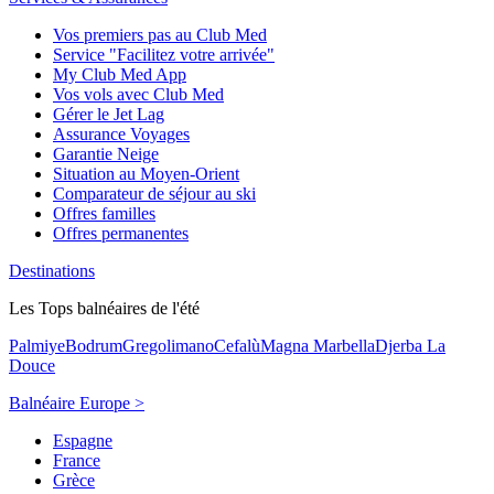
Vos premiers pas au Club Med
Service "Facilitez votre arrivée"
My Club Med App
Vos vols avec Club Med
Gérer le Jet Lag
Assurance Voyages
Garantie Neige
Situation au Moyen-Orient
Comparateur de séjour au ski
Offres familles
Offres permanentes
Destinations
Les Tops balnéaires de l'été
Palmiye
Bodrum
Gregolimano
Cefalù
Magna Marbella
Djerba La
Douce
Balnéaire Europe >
Espagne
France
Grèce