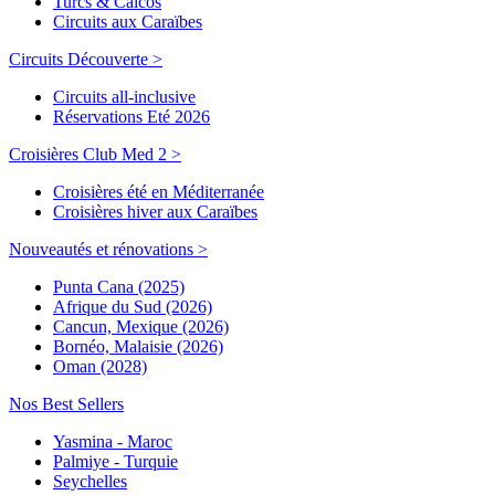
Turcs & Caicos
Circuits aux Caraïbes
Circuits Découverte >
Circuits all-inclusive
Réservations Eté 2026
Croisières Club Med 2 >
Croisières été en Méditerranée
Croisières hiver aux Caraïbes
Nouveautés et rénovations >
Punta Cana (2025)
Afrique du Sud (2026)
Cancun, Mexique (2026)
Bornéo, Malaisie (2026)
Oman (2028)
Nos Best Sellers
Yasmina - Maroc
Palmiye - Turquie
Seychelles