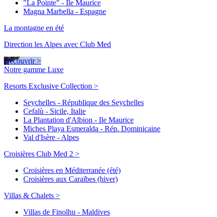
"La Pointe" - Ile Maurice
Magna Marbella - Espagne
La montagne en été
Direction les Alpes avec Club Med
Découvrir >
Notre gamme Luxe
Resorts Exclusive Collection >
Seychelles - République des Seychelles
Cefalù - Sicile, Italie
La Plantation d'Albion - Ile Maurice
Miches Playa Esmeralda - Rép. Dominicaine
Val d'Isère - Alpes
Croisières Club Med 2 >
Croisières en Méditerranée (été)
Croisières aux Caraïbes (hiver)
Villas & Chalets >
Villas de Finolhu - Maldives