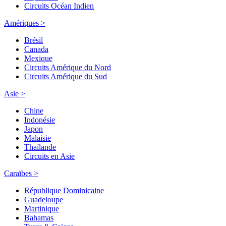
Circuits Océan Indien
Amériques >
Brésil
Canada
Mexique
Circuits Amérique du Nord
Circuits Amérique du Sud
Asie >
Chine
Indonésie
Japon
Malaisie
Thaïlande
Circuits en Asie
Caraïbes >
République Dominicaine
Guadeloupe
Martinique
Bahamas