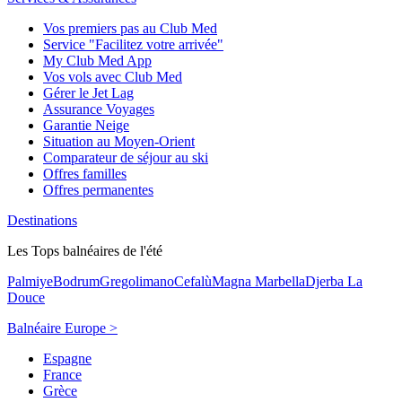
Vos premiers pas au Club Med
Service "Facilitez votre arrivée"
My Club Med App
Vos vols avec Club Med
Gérer le Jet Lag
Assurance Voyages
Garantie Neige
Situation au Moyen-Orient
Comparateur de séjour au ski
Offres familles
Offres permanentes
Destinations
Les Tops balnéaires de l'été
Palmiye
Bodrum
Gregolimano
Cefalù
Magna Marbella
Djerba La
Douce
Balnéaire Europe >
Espagne
France
Grèce