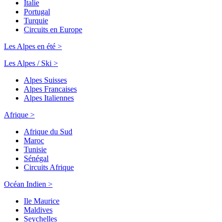
Italie
Portugal
Turquie
Circuits en Europe
Les Alpes en été >
Les Alpes / Ski >
Alpes Suisses
Alpes Francaises
Alpes Italiennes
Afrique >
Afrique du Sud
Maroc
Tunisie
Sénégal
Circuits Afrique
Océan Indien >
Ile Maurice
Maldives
Seychelles