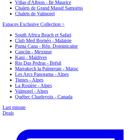
Villas d'Albion - Ile Maurice
Chalets de Grand Massif Samoëns
Chalets de Valmorel
Espaces Exclusive Collection >
South Africa Beach et Safari
Club Med Bornéo - Malaisie
Punta Cana - Rép. Dominicaine
Cancùn - Mexique
Kani - Maldives
Rio Das Pedras - Brésil
Marrakech la Palmeraie - Maroc
Les Arcs Panorama - Alpes
Tignes - Alpes
La Rosière - Alpes
Valmorel - Alpes
Québec Charlevoix - Canada
Last minute
Deals