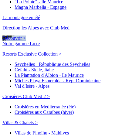
"La Pointe" - Ile Maurice
Magna Marbella - Espagne
La montagne en été
Direction les Alpes avec Club Med
Découvrir >
Notre gamme Luxe
Resorts Exclusive Collection >
Seychelles - République des Seychelles
Cefalù - Sicile, Italie
La Plantation d'Albion - Ile Maurice
Miches Playa Esmeralda - Rép. Dominicaine
Val d'Isère - Alpes
Croisières Club Med 2 >
Croisières en Méditerranée (été)
Croisières aux Caraïbes (hiver)
Villas & Chalets >
Villas de Finolhu - Maldives