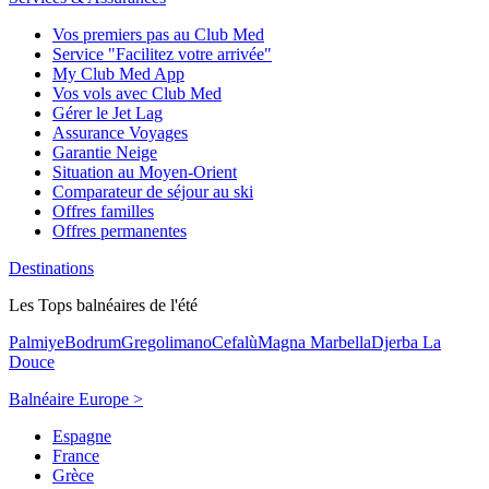
Vos premiers pas au Club Med
Service "Facilitez votre arrivée"
My Club Med App
Vos vols avec Club Med
Gérer le Jet Lag
Assurance Voyages
Garantie Neige
Situation au Moyen-Orient
Comparateur de séjour au ski
Offres familles
Offres permanentes
Destinations
Les Tops balnéaires de l'été
Palmiye
Bodrum
Gregolimano
Cefalù
Magna Marbella
Djerba La
Douce
Balnéaire Europe >
Espagne
France
Grèce