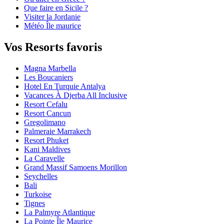
Que faire en Sicile ?
Visiter la Jordanie
Météo Île maurice
Vos Resorts favoris
Magna Marbella
Les Boucaniers
Hotel En Turquie Antalya
Vacances À Djerba All Inclusive
Resort Cefalu
Resort Cancun
Gregolimano
Palmeraie Marrakech
Resort Phuket
Kani Maldives
La Caravelle
Grand Massif Samoens Morillon
Seychelles
Bali
Turkoise
Tignes
La Palmyre Atlantique
La Pointe Île Maurice