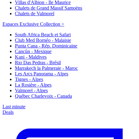
Villas d'Albion - Ile Maurice
Chalets de Grand Massif Samoëns
Chalets de Valmorel
Espaces Exclusive Collection >
South Africa Beach et Safari
Club Med Bornéo - Malaisie
Punta Cana - Rép. Dominicaine
Cancùn - Mexique
Kani - Maldives
Rio Das Pedras - Brésil
Marrakech la Palmeraie - Maroc
Les Arcs Panorama - Alpes
Tignes - Alpes
La Rosière - Alpes
Valmorel - Alpes
Québec Charlevoix - Canada
Last minute
Deals