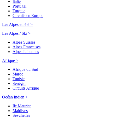
Italie
Portugal
Turquie
Circuits en Europe
Les Alpes en été >
Les Alpes / Ski >
Alpes Suisses
Alpes Francaises
Alpes Italiennes
Afrique >
Afrique du Sud
Maroc
Tunisie
Sénégal
Circuits Afrique
Océan Indien >
Ile Maurice
Maldives
Seychelles