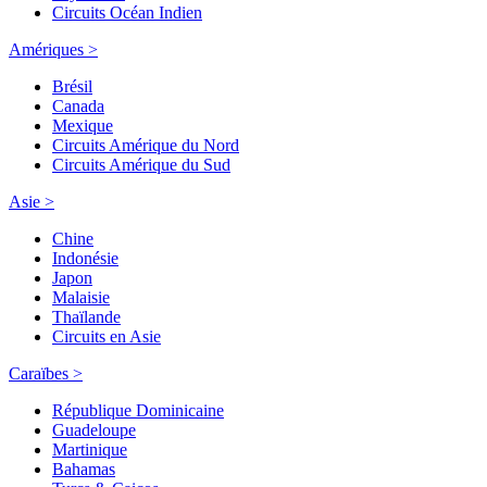
Circuits Océan Indien
Amériques >
Brésil
Canada
Mexique
Circuits Amérique du Nord
Circuits Amérique du Sud
Asie >
Chine
Indonésie
Japon
Malaisie
Thaïlande
Circuits en Asie
Caraïbes >
République Dominicaine
Guadeloupe
Martinique
Bahamas