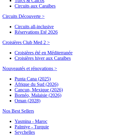
Turcs & Caicos
Circuits aux Caraïbes
Circuits Découverte >
Circuits all-inclusive
Réservations Eté 2026
Croisières Club Med 2 >
Croisières été en Méditerranée
Croisières hiver aux Caraïbes
Nouveautés et rénovations >
Punta Cana (2025)
Afrique du Sud (2026)
Cancun, Mexique (2026)
Bornéo, Malaisie (2026)
Oman (2028)
Nos Best Sellers
Yasmina - Maroc
Palmiye - Turquie
Seychelles