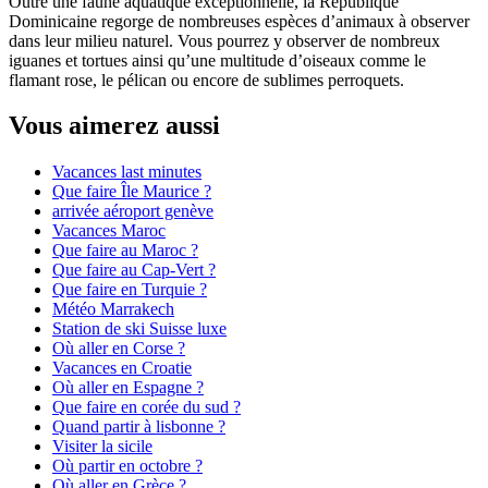
Outre une faune aquatique exceptionnelle, la République
Dominicaine regorge de nombreuses espèces d’animaux à observer
dans leur milieu naturel. Vous pourrez y observer de nombreux
iguanes et tortues ainsi qu’une multitude d’oiseaux comme le
flamant rose, le pélican ou encore de sublimes perroquets.
Vous aimerez aussi
Vacances last minutes
Que faire Île Maurice ?
arrivée aéroport genève
Vacances Maroc
Que faire au Maroc ?
Que faire au Cap-Vert ?
Que faire en Turquie ?
Météo Marrakech
Station de ski Suisse luxe
Où aller en Corse ?
Vacances en Croatie
Où aller en Espagne ?
Que faire en corée du sud ?
Quand partir à lisbonne ?
Visiter la sicile
Où partir en octobre ?
Où aller en Grèce ?