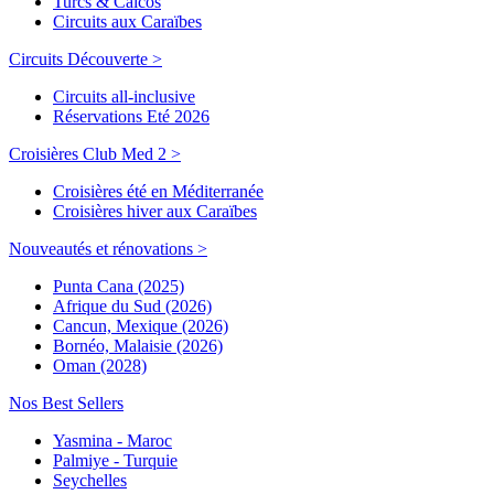
Turcs & Caicos
Circuits aux Caraïbes
Circuits Découverte >
Circuits all-inclusive
Réservations Eté 2026
Croisières Club Med 2 >
Croisières été en Méditerranée
Croisières hiver aux Caraïbes
Nouveautés et rénovations >
Punta Cana (2025)
Afrique du Sud (2026)
Cancun, Mexique (2026)
Bornéo, Malaisie (2026)
Oman (2028)
Nos Best Sellers
Yasmina - Maroc
Palmiye - Turquie
Seychelles