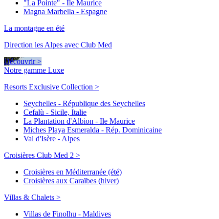
"La Pointe" - Ile Maurice
Magna Marbella - Espagne
La montagne en été
Direction les Alpes avec Club Med
Découvrir >
Notre gamme Luxe
Resorts Exclusive Collection >
Seychelles - République des Seychelles
Cefalù - Sicile, Italie
La Plantation d'Albion - Ile Maurice
Miches Playa Esmeralda - Rép. Dominicaine
Val d'Isère - Alpes
Croisières Club Med 2 >
Croisières en Méditerranée (été)
Croisières aux Caraïbes (hiver)
Villas & Chalets >
Villas de Finolhu - Maldives