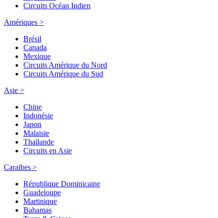
Circuits Océan Indien
Amériques >
Brésil
Canada
Mexique
Circuits Amérique du Nord
Circuits Amérique du Sud
Asie >
Chine
Indonésie
Japon
Malaisie
Thaïlande
Circuits en Asie
Caraïbes >
République Dominicaine
Guadeloupe
Martinique
Bahamas