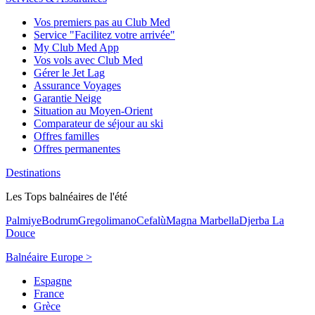
Vos premiers pas au Club Med
Service "Facilitez votre arrivée"
My Club Med App
Vos vols avec Club Med
Gérer le Jet Lag
Assurance Voyages
Garantie Neige
Situation au Moyen-Orient
Comparateur de séjour au ski
Offres familles
Offres permanentes
Destinations
Les Tops balnéaires de l'été
Palmiye
Bodrum
Gregolimano
Cefalù
Magna Marbella
Djerba La
Douce
Balnéaire Europe >
Espagne
France
Grèce