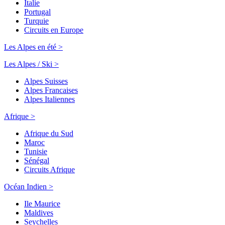
Italie
Portugal
Turquie
Circuits en Europe
Les Alpes en été >
Les Alpes / Ski >
Alpes Suisses
Alpes Francaises
Alpes Italiennes
Afrique >
Afrique du Sud
Maroc
Tunisie
Sénégal
Circuits Afrique
Océan Indien >
Ile Maurice
Maldives
Seychelles